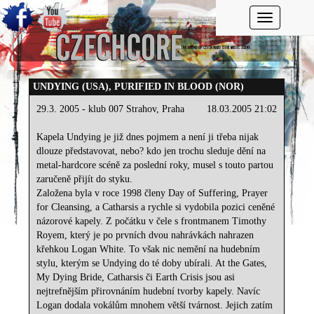
Toggle navi
UNDYING (USA), PURIFIED IN BLOOD (NOR)
29.3. 2005 - klub 007 Strahov, Praha
18.03.2005 21:02
Kapela Undying je již dnes pojmem a není ji třeba nijak
dlouze představovat, nebo? kdo jen trochu sleduje dění na
metal-hardcore scéně za poslední roky, musel s touto partou
zaručeně přijít do styku.
Založena byla v roce 1998 členy Day of Suffering, Prayer
for Cleansing, a Catharsis a rychle si vydobila pozici ceněné
názorové kapely. Z počátku v čele s frontmanem Timothy
Royem, který je po prvních dvou nahrávkách nahrazen
křehkou Logan White. To však nic nemění na hudebním
stylu, kterým se Undying do té doby ubírali. At the Gates,
My Dying Bride, Catharsis či Earth Crisis jsou asi
nejtrefnějším přirovnáním hudební tvorby kapely. Navíc
Logan dodala vokálům mnohem větší tvárnost. Jejich zatím