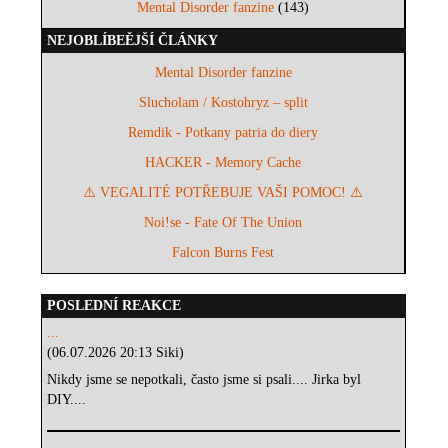
Mental Disorder fanzine
(143)
NEJOBLÍBEĚJŠÍ ČLÁNKY
Mental Disorder fanzine
Slucholam / Kostohryz – split
Remdik - Potkany patria do diery
HACKER - Memory Cache
⚠️ VEGALITÉ POTŘEBUJE VAŠI POMOC! ⚠️
Noi!se - Fate Of The Union
Falcon Burns Fest
POSLEDNÍ REAKCE
...
(06.07.2026 20:13 Siki)
Nikdy jsme se nepotkali, často jsme si psali.... Jirka byl
DIY....