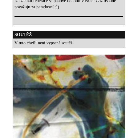
Na zániku federace se pánové dohodli v Brně. Což osobně
považuju za paradoxní :))
SOUTĚŽ
V tuto chvíli není vypsaná soutěž.