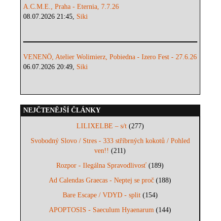
A.C.M.E., Praha - Eternia, 7.7.26
08.07.2026 21:45,
Siki
VENENÖ, Atelier Wolimierz, Pobiedna - Izero Fest - 27.6.26
06.07.2026 20:49,
Siki
NEJČTENĚJŠÍ ČLÁNKY
LILIXELBE – s/t
(277)
Svobodný Slovo / Stres - 333 stříbrných kokotů / Pohled
ven!!
(211)
Rozpor - Ilegálna Spravodlivosť
(189)
Ad Calendas Graecas - Neptej se proč
(188)
Bare Escape / VDYD - split
(154)
APOPTOSIS - Saeculum Hyaenarum
(144)