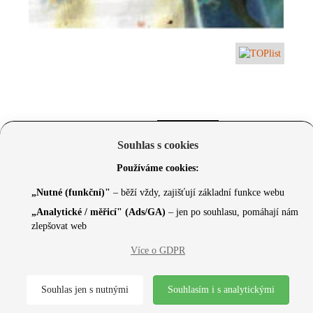
Souhlas s cookies
Používáme cookies:
„Nutné (funkční)"
– běží vždy, zajišťují základní funkce webu
„Analytické / měřicí" (Ads/GA)
– jen po souhlasu, pomáhají nám
zlepšovat web
© 2026 Czechcore.cz | Scripted by Sonic (
www.pro-
Více o GDPR
neziskovky.cz
) | Design concept by
Max
Souhlas jen s nutnými
Souhlasím i s analytickými