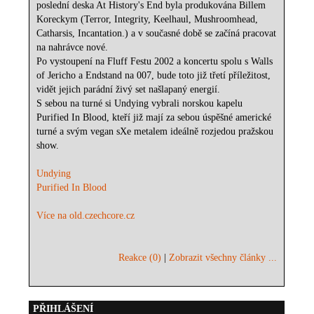
poslední deska At History's End byla produkována Billem
Koreckym (Terror, Integrity, Keelhaul, Mushroomhead,
Catharsis, Incantation.) a v současné době se začíná pracovat
na nahrávce nové.
Po vystoupení na Fluff Festu 2002 a koncertu spolu s Walls
of Jericho a Endstand na 007, bude toto již třetí příležitost,
vidět jejich parádní živý set našlapaný energií.
S sebou na turné si Undying vybrali norskou kapelu
Purified In Blood, kteří již mají za sebou úspěšné americké
turné a svým vegan sXe metalem ideálně rozjedou pražskou
show.
Undying
Purified In Blood
Více na old.czechcore.cz
Reakce (0)
|
Zobrazit všechny články ...
PŘIHLÁŠENÍ