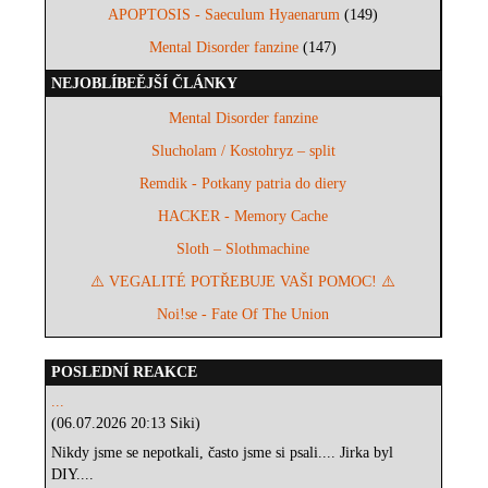
APOPTOSIS - Saeculum Hyaenarum
(149)
Mental Disorder fanzine
(147)
NEJOBLÍBEĚJŠÍ ČLÁNKY
Mental Disorder fanzine
Slucholam / Kostohryz – split
Remdik - Potkany patria do diery
HACKER - Memory Cache
Sloth – Slothmachine
⚠️ VEGALITÉ POTŘEBUJE VAŠI POMOC! ⚠️
Noi!se - Fate Of The Union
POSLEDNÍ REAKCE
...
(06.07.2026 20:13 Siki)
Nikdy jsme se nepotkali, často jsme si psali.... Jirka byl
DIY....