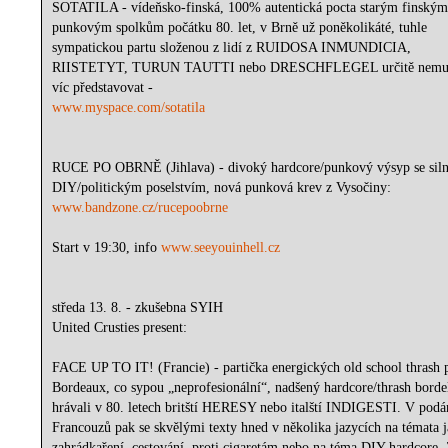
SOTATILA - vídeňsko-finská, 100% autentická pocta starým finský
punkovým spolkům počátku 80. let, v Brně už poněkolikáté, tuhle
sympatickou partu složenou z lidí z RUIDOSA INMUNDICIA,
RIISTETYT, TURUN TAUTTI nebo DRESCHFLEGEL určitě nemu
víc představovat -
www.myspace.com/sotatila
RUCE PO OBRNĚ (Jihlava) - divoký hardcore/punkový výsyp se si
DIY/politickým poselstvím, nová punková krev z Vysočiny:
www.bandzone.cz/rucepoobrne
Start v 19:30, info
www.seeyouinhell.cz
středa 13. 8. - zkušebna SYIH
United Crusties present:
FACE UP TO IT! (Francie) - partička energických old school thrash 
Bordeaux, co sypou „neprofesionální“, nadšený hardcore/thrash borde
hrávali v 80. letech britští HERESY nebo italští INDIGESTI. V podá
Francouzů pak se skvělými texty hned v několika jazycích na témata 
zahrádkaření, cestování, proti cigaretám nebo na téma DIY hardcore.