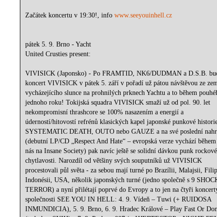
Začátek koncertu v 19:30!, info
www.seeyouinhell.cz
pátek 5. 9. Brno - Yacht
United Crusties present:
VIVISICK (Japonsko) - Po FRAMTID, NK6/DUDMAN a D.S.B. bu
koncert VIVISICK v pátek 5. září v pořadí už pátou návštěvou ze ze
vycházejícího slunce na prohnilých prknech Yachtu a to během pouhé
jednoho roku! Tokijská squadra VIVISICK smaží už od pol. 90. let
nekompromisní thrashcore se 100% nasazením a energií a
úderností/hitovostí refrénů klasických kapel japonské punkové histori
SYSTEMATIC DEATH, OUTO nebo GAUZE a na své poslední nahr
(debutní LP/CD „Respect And Hate“ – evropská verze vychází během 
nás na Insane Society) pak navíc ještě se solidní dávkou punk rockov
chytlavosti. Narozdíl od většiny svých souputníků už VIVISICK
procestovali půl světa - za sebou mají turné po Brazílii, Malajsii, Fili
Indonésii, USA, několik japonských turné (jedno společně s 9 SHO
TERROR) a nyní přilétají poprvé do Evropy a to jen na čtyři koncert
společnosti SEE YOU IN HELL: 4. 9. Vídeň – Tuwi (+ RUIDOSA
INMUNDICIA), 5. 9. Brno, 6. 9. Hradec Králové – Play Fast Or Don