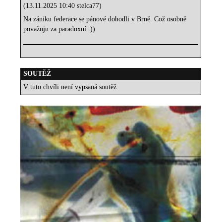
(13.11.2025 10:40 stelca77)
Na zániku federace se pánové dohodli v Brně. Což osobně
považuju za paradoxní :))
SOUTĚŽ
V tuto chvíli není vypsaná soutěž.