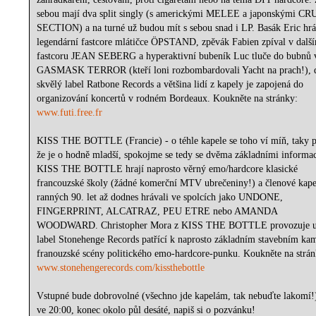
sebou mají dva split singly (s americkými MELEE a japonskými C
SECTION) a na turné už budou mít s sebou snad i LP. Basák Eric hrá
legendární fastcore mlátičce ÖPSTAND, zpěvák Fabien zpíval v dalš
fastcoru JEAN SEBERG a hyperaktivní bubeník Luc tluče do bubnů 
GASMASK TERROR (kteří loni rozbombardovali Yacht na prach!), 
skvělý label Ratbone Records a většina lidí z kapely je zapojená do
organizování koncertů v rodném Bordeaux. Koukněte na stránky:
www.futi.free.fr
KISS THE BOTTLE (Francie) - o téhle kapele se toho ví míň, taky p
že je o hodně mladší, spokojme se tedy se dvěma základními informa
KISS THE BOTTLE hrají naprosto věrný emo/hardcore klasické
francouzské školy (žádné komerční MTV ubrečeniny!) a členové kape
ranných 90. let až dodnes hrávali ve spolcích jako UNDONE,
FINGERPRINT, ALCATRAZ, PEU ETRE nebo AMANDA
WOODWARD. Christopher Mora z KISS THE BOTTLE provozuje už
label Stonehenge Records patřící k naprosto základním stavebním k
franouzské scény politického emo-hardcore-punku. Koukněte na strán
www.stonehengerecords.com/kissthebottle
Vstupné bude dobrovolné (všechno jde kapelám, tak nebuďte lakomí!),
ve 20:00, konec okolo půl desáté, napiš si o pozvánku!