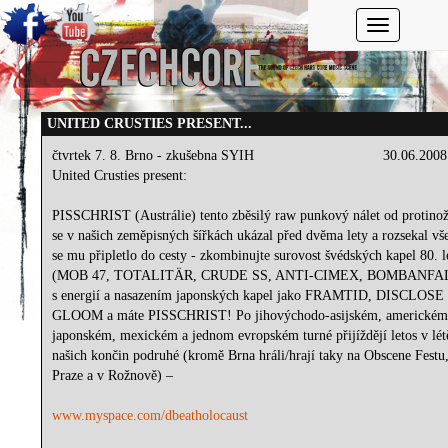
Toggle navi
UNITED CRUSTIES PRESENT...
čtvrtek 7. 8. Brno - zkušebna SYIH
30.06.2008
United Crusties present:
PISSCHRIST (Austrálie) tento zběsilý raw punkový nálet od protino
se v našich zeměpisných šířkách ukázal před dvěma lety a rozsekal vš
se mu připletlo do cesty - zkombinujte surovost švédských kapel 80. l
(MOB 47, TOTALITÄR, CRUDE SS, ANTI-CIMEX, BOMBANFAL
s energií a nasazením japonských kapel jako FRAMTID, DISCLOSE
GLOOM a máte PISSCHRIST! Po jihovýchodo-asijském, americkém
japonském, mexickém a jednom evropském turné přijíždějí letos v lét
našich končin podruhé (kromě Brna hráli/hrají taky na Obscene Festu
Praze a v Rožnově) –
www.myspace.com/dbeatholocaust