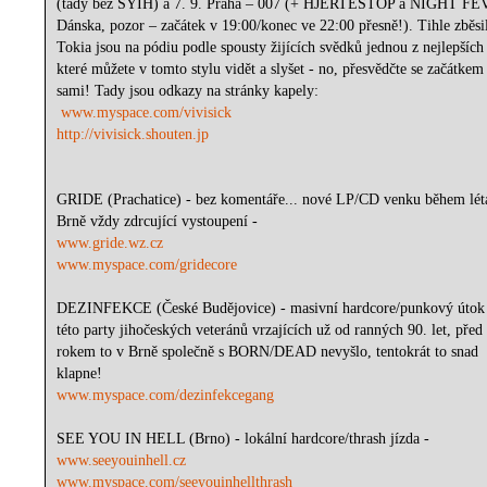
(tady bez SYIH) a 7. 9. Praha – 007 (+ HJERTESTOP a NIGHT FE
Dánska, pozor – začátek v 19:00/konec ve 22:00 přesně!). Tihle zběsil
Tokia jsou na pódiu podle spousty žijících svědků jednou z nejlepších
které můžete v tomto stylu vidět a slyšet - no, přesvědčte se začátkem 
sami! Tady jsou odkazy na stránky kapely:
www.myspace.com/vivisick
http://vivisick.shouten.jp
GRIDE (Prachatice) - bez komentáře... nové LP/CD venku během lét
Brně vždy zdrcující vystoupení -
www.gride.wz.cz
www.myspace.com/gridecore
DEZINFEKCE (České Budějovice) - masivní hardcore/punkový útok
této party jihočeských veteránů vrzajících už od ranných 90. let, před
rokem to v Brně společně s BORN/DEAD nevyšlo, tentokrát to snad
klapne!
www.myspace.com/dezinfekcegang
SEE YOU IN HELL (Brno) - lokální hardcore/thrash jízda -
www.seeyouinhell.cz
www.myspace.com/seeyouinhellthrash