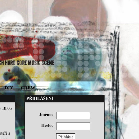
DIY
CREW
PŘIHLÁŠENÍ
5 18:05
Jméno:
Heslo:
teří s