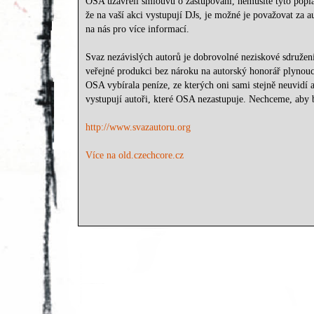
OSA uzavřeli smlouvu o zastupování, nemusíte tyto poplat
že na vaší akci vystupují DJs, je možné je považovat za a
na nás pro více informací.
Svaz nezávislých autorů je dobrovolné neziskové sdružení
veřejné produkci bez nároku na autorský honorář plynoucí
OSA vybírala peníze, ze kterých oni sami stejně neuvidí
vystupují autoři, které OSA nezastupuje. Nechceme, aby
http://www.svazautoru.org
Více na old.czechcore.cz