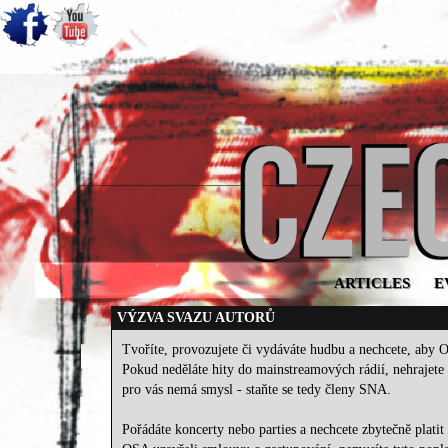
ARTICLES
E
VÝZVA SVAZU AUTORŮ
Tvoříte, provozujete či vydáváte hudbu a nechcete, aby O
Pokud neděláte hity do mainstreamových rádií, nehrajete 
pro vás nemá smysl - staňte se tedy členy SNA.
Pořádáte koncerty nebo parties a nechcete zbytečně plati