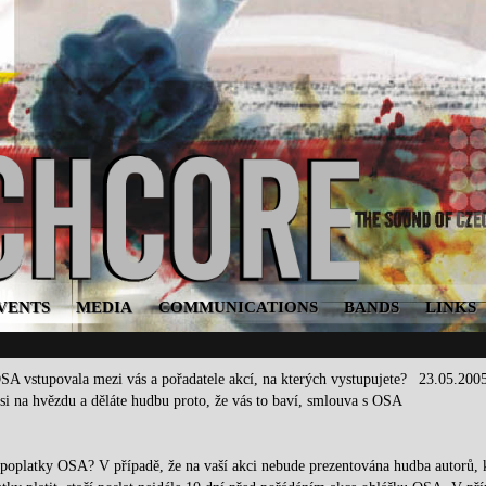
VENTS
MEDIA
COMMUNICATIONS
BANDS
LINKS
SA vstupovala mezi vás a pořadatele akcí, na kterých vystupujete?
23.05.200
si na hvězdu a děláte hudbu proto, že vás to baví, smlouva s OSA
t poplatky OSA? V případě, že na vaší akci nebude prezentována hudba autorů, k