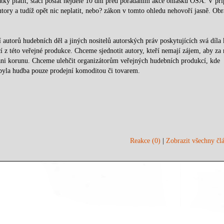
ky platit, stačí poslat nejdéle 10 dní před pořádáním akce ohlášku OSA. V pří
utory a tudíž opět nic neplatit, nebo? zákon v tomto ohledu nehovoří jasně. Obr
 autorů hudebních děl a jiných nositelů autorských práv poskytujících svá díla 
 z této veřejné produkce. Chceme sjednotit autory, kteří nemají zájem, aby za 
 ani korunu. Chceme ulehčit organizátorům veřejných hudebních produkcí, kde
 byla hudba pouze prodejní komoditou či tovarem.
Reakce (0)
|
Zobrazit všechny člá