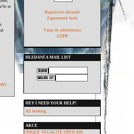
padě,
a?te se
Registrovat uživatele
Zapomenuté heslo
k
Vstup do administrace
ně
GDPR
HLEDÁNÍ A MAIL LIST
nky ...
HEY I NEED YOUR HELP!
All booking...
AKCE
UNIQUE VEGALITÉ OPEN AIR