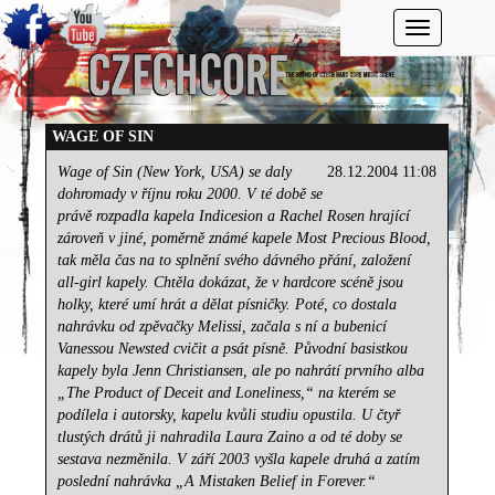
Toggle navi
WAGE OF SIN
Wage of Sin (New York, USA) se daly
28.12.2004 11:08
dohromady v říjnu roku 2000. V té době se
právě rozpadla kapela Indicesion a Rachel Rosen hrající
zároveň v jiné, poměrně známé kapele Most Precious Blood,
tak měla čas na to splnění svého dávného přání, založení
all-girl kapely. Chtěla dokázat, že v hardcore scéně jsou
holky, které umí hrát a dělat písničky. Poté, co dostala
nahrávku od zpěvačky Melissi, začala s ní a bubenicí
Vanessou Newsted cvičit a psát písně. Původní basistkou
kapely byla Jenn Christiansen, ale po nahrátí prvního alba
„The Product of Deceit and Loneliness,“ na kterém se
podílela i autorsky, kapelu kvůli studiu opustila. U čtyř
tlustých drátů ji nahradila Laura Zaino a od té doby se
sestava nezměnila. V září 2003 vyšla kapele druhá a zatím
poslední nahrávka „A Mistaken Belief in Forever.“