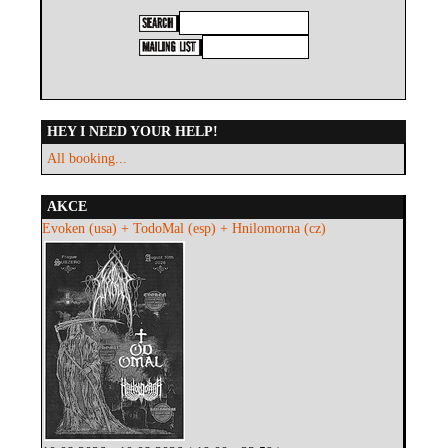
HEY I NEED YOUR HELP!
All booking...
AKCE
Evoken (usa) + TodoMal (esp) + Hnilomorna (cz)