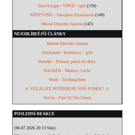
Bare Escape / VDYD - split
(159)
APOPTOSIS - Saeculum Hyaenarum
(149)
Mental Disorder fanzine
(147)
NEJOBLÍBEĚJŠÍ ČLÁNKY
Mental Disorder fanzine
Slucholam / Kostohryz – split
Remdik - Potkany patria do diery
HACKER - Memory Cache
Sloth – Slothmachine
⚠️ VEGALITÉ POTŘEBUJE VAŠI POMOC! ⚠️
Noi!se - Fate Of The Union
POSLEDNÍ REAKCE
...
(06.07.2026 20:13 Siki)