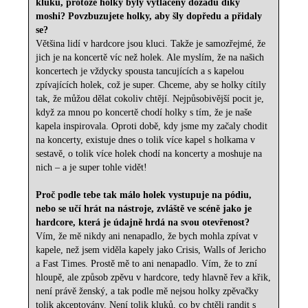
kluků, protože holky byly vytlačeny dozadu díky
moshi? Povzbuzujete holky, aby šly dopředu a přidaly
se?
Většina lidí v hardcore jsou kluci. Takže je samozřejmé, že
jich je na koncertě víc než holek. Ale myslím, že na našich
koncertech je vždycky spousta tancujících a s kapelou
zpívajících holek, což je super. Chceme, aby se holky cítily
tak, že můžou dělat cokoliv chtějí. Nejpůsobivější pocit je,
když za mnou po koncertě chodí holky s tím, že je naše
kapela inspirovala. Oproti době, kdy jsme my začaly chodit
na koncerty, existuje dnes o tolik více kapel s holkama v
sestavě, o tolik více holek chodí na koncerty a moshuje na
nich – a je super tohle vidět!
Proč podle tebe tak málo holek vystupuje na pódiu,
nebo se učí hrát na nástroje, zvláště ve scéně jako je
hardcore, která je údajně hrdá na svou otevřenost?
Vím, že mě nikdy ani nenapadlo, že bych mohla zpívat v
kapele, než jsem viděla kapely jako Crisis, Walls of Jericho
a Fast Times. Prostě mě to ani nenapadlo. Vím, že to zní
hloupě, ale způsob zpěvu v hardcore, tedy hlavně řev a křik,
není právě ženský, a tak podle mě nejsou holky zpěvačky
tolik akceptovány. Není tolik kluků, co by chtěli randit s