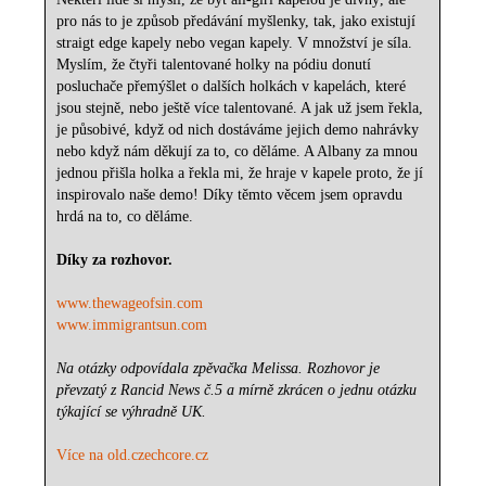
pro nás to je způsob předávání myšlenky, tak, jako existují
straigt edge kapely nebo vegan kapely. V množství je síla.
Myslím, že čtyři talentované holky na pódiu donutí
posluchače přemýšlet o dalších holkách v kapelách, které
jsou stejně, nebo ještě více talentované. A jak už jsem řekla,
je působivé, když od nich dostáváme jejich demo nahrávky
nebo když nám děkují za to, co děláme. A Albany za mnou
jednou přišla holka a řekla mi, že hraje v kapele proto, že jí
inspirovalo naše demo! Díky těmto věcem jsem opravdu
hrdá na to, co děláme.
Díky za rozhovor.
www.thewageofsin.com
www.immigrantsun.com
Na otázky odpovídala zpěvačka Melissa. Rozhovor je
převzatý z Rancid News č.5 a mírně zkrácen o jednu otázku
týkající se výhradně UK.
Více na old.czechcore.cz