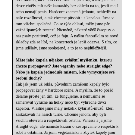
desce chtěly mít naše kamarády bez ohledu na to, jestli mají
nebo nemají penis. Hardcore znamená jednotu, nehledět na
naše rozdílnosti, a tak chceme působit i s kapelou. Jsme v
tom všichni společně. Co se týče ohlasů, měly jsme pár
vážně špatných recenzí. Nicméně, některé větší časopisy o
nás psaly pozitivně, což je fajn. A našim fanouškům se nové
skladby zdá se líbí, na koncertech je lepší odezva. S tím, co
jsme udělaly, jsme spokojené, a to je to nejdůležitější.
Máte jako kapela nějakou zvláštní myšlenku, kterou
chcete propagovat? Jste veganky nebo straight edge?
Nebo je kapela jednoduše místem, kde vymycujete své
osobní duchy?
Tak jak jsem už řekla, původním záměrem kapely bylo
propagovat ženy v hardcore scéně. A myslím, že to pořád
děláme prostě jen tím, že fungujeme, a nemusíme se
zaměřovat výlučně na holky nebo být výhradně dívčí
kapelou. Vlastně jsme měly několik kytaristů-mužů, kteří
zaskakovali na našich turné. Chceme jenom, aby byli
všichni otevření a respektovali ostatní. Vanessa a já jsme
straight edge, ale namísto kázání o sxe zpíváme o respektu k
sobě a ostatním. Já jsem vegetariánka a zbytek kapely jsou