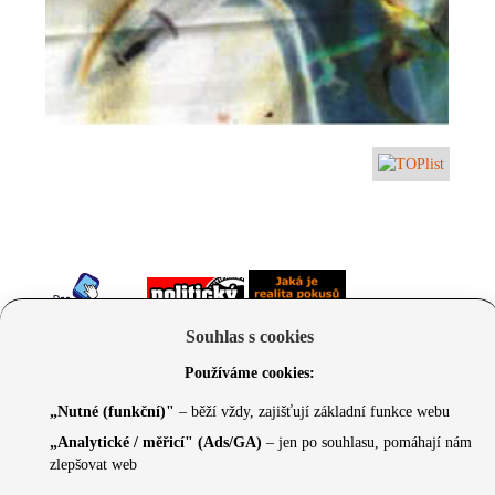
Souhlas s cookies
Používáme cookies:
„Nutné (funkční)"
– běží vždy, zajišťují základní funkce webu
„Analytické / měřicí" (Ads/GA)
– jen po souhlasu, pomáhají nám
zlepšovat web
© 2026 Czechcore.cz | Scripted by Sonic (
www.pro-
neziskovky.cz
) | Design concept by
Max