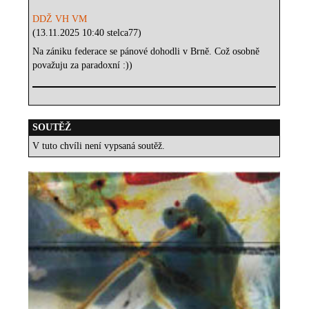
DDŽ VH VM
(13.11.2025 10:40 stelca77)
Na zániku federace se pánové dohodli v Brně. Což osobně
považuju za paradoxní :))
SOUTĚŽ
V tuto chvíli není vypsaná soutěž.