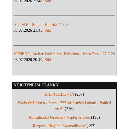
08.07.2026 21:48,
Siki
A.C.M.E., Praha - Eternia, 7.7.26
08.07.2026 21:45,
Siki
VENENÖ, Atelier Wolimierz, Pobiedna - Izero Fest - 27.6.26
06.07.2026 20:49,
Siki
NEJČTENĚJŠÍ ČLÁNKY
LILIXELBE – s/t
(287)
Svobodný Slovo / Stres - 333 stříbrných kokotů / Pohled
ven!!
(216)
Ad Calendas Graecas - Neptej se proč
(193)
Rozpor - Ilegálna Spravodlivosť
(193)