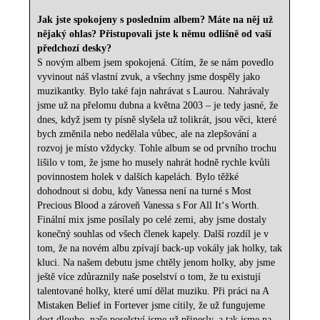
Jak jste spokojeny s posledním albem? Máte na něj už
nějaký ohlas? Přistupovali jste k němu odlišně od vaší
předchozí desky?
S novým albem jsem spokojená. Cítím, že se nám povedlo
vyvinout náš vlastní zvuk, a všechny jsme dospěly jako
muzikantky. Bylo také fajn nahrávat s Laurou. Nahrávaly
jsme už na přelomu dubna a května 2003 – je tedy jasné, že
dnes, když jsem ty písně slyšela už tolikrát, jsou věci, které
bych změnila nebo nedělala vůbec, ale na zlepšování a
rozvoj je místo vždycky. Tohle album se od prvního trochu
lišilo v tom, že jsme ho musely nahrát hodně rychle kvůli
povinnostem holek v dalších kapelách. Bylo těžké
dohodnout si dobu, kdy Vanessa není na turné s Most
Precious Blood a zároveň Vanessa s For All It‘s Worth.
Finální mix jsme posílaly po celé zemi, aby jsme dostaly
konečný souhlas od všech členek kapely. Další rozdíl je v
tom, že na novém albu zpívají back-up vokály jak holky, tak
kluci. Na našem debutu jsme chtěly jenom holky, aby jsme
ještě více zdůraznily naše poselství o tom, že tu existují
talentované holky, které umí dělat muziku. Při práci na A
Mistaken Belief in Fortever jsme cítily, že už fungujeme
dost dlouho, naše poselství jsme už přinesly, a tak jsme na