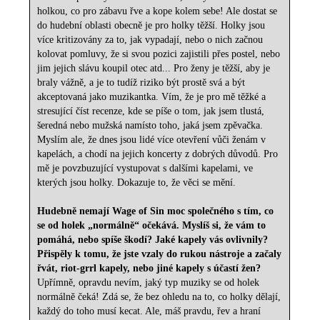
holkou, co pro zábavu řve a kope kolem sebe! Ale dostat se
do hudební oblasti obecně je pro holky těžší. Holky jsou
více kritizovány za to, jak vypadají, nebo o nich začnou
kolovat pomluvy, že si svou pozici zajistili přes postel, nebo
jim jejich slávu koupil otec atd... Pro ženy je těžší, aby je
braly vážně, a je to tudíž riziko být prostě svá a být
akceptovaná jako muzikantka. Vím, že je pro mě těžké a
stresující číst recenze, kde se píše o tom, jak jsem tlustá,
šeredná nebo mužská namísto toho, jaká jsem zpěvačka.
Myslím ale, že dnes jsou lidé více otevření vůči ženám v
kapelách, a chodí na jejich koncerty z dobrých důvodů. Pro
mě je povzbuzující vystupovat s dalšími kapelami, ve
kterých jsou holky. Dokazuje to, že věci se mění.
Hudebně nemají Wage of Sin moc společného s tím, co
se od holek „normálně“ očekává. Myslíš si, že vám to
pomáhá, nebo spíše škodí? Jaké kapely vás ovlivnily?
Přispěly k tomu, že jste vzaly do rukou nástroje a začaly
řvát, riot-grrl kapely, nebo jiné kapely s účastí žen?
Upřímně, opravdu nevím, jaký typ muziky se od holek
normálně čeká! Zdá se, že bez ohledu na to, co holky dělají,
každý do toho musí kecat. Ale, máš pravdu, řev a hraní