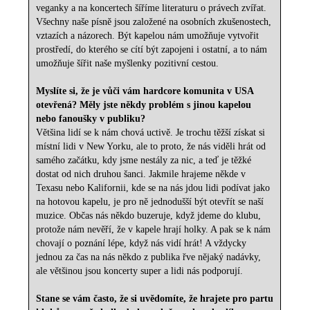
veganky a na koncertech šíříme literaturu o právech zvířat.
Všechny naše písně jsou založené na osobních zkušenostech,
vztazích a názorech. Být kapelou nám umožňuje vytvořit
prostředí, do kterého se cítí být zapojeni i ostatní, a to nám
umožňuje šířit naše myšlenky pozitivní cestou.
Myslíte si, že je vůči vám hardcore komunita v USA
otevřená? Měly jste někdy problém s jinou kapelou
nebo fanoušky v publiku?
Většina lidí se k nám chová uctivě. Je trochu těžší získat si
místní lidi v New Yorku, ale to proto, že nás viděli hrát od
samého začátku, kdy jsme nestály za nic, a teď je těžké
dostat od nich druhou šanci. Jakmile hrajeme někde v
Texasu nebo Kalifornii, kde se na nás jdou lidi podívat jako
na hotovou kapelu, je pro ně jednodušší být otevřít se naší
muzice. Občas nás někdo buzeruje, když jdeme do klubu,
protože nám nevěří, že v kapele hrají holky. A pak se k nám
chovají o poznání lépe, když nás vidí hrát! A vždycky
jednou za čas na nás někdo z publika řve nějaký nadávky,
ale většinou jsou koncerty super a lidi nás podporují.
Stane se vám často, že si uvědomíte, že hrajete pro partu