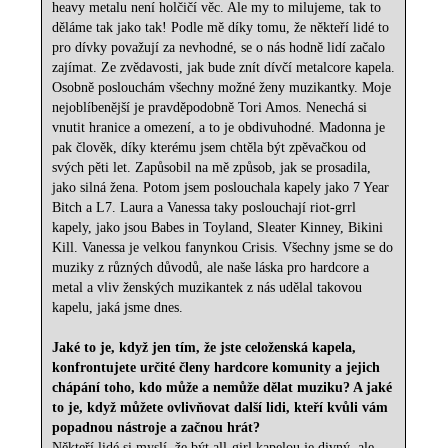
heavy metalu není holčičí věc. Ale my to milujeme, tak to
děláme tak jako tak! Podle mě díky tomu, že někteří lidé to
pro dívky považují za nevhodné, se o nás hodně lidí začalo
zajímat. Ze zvědavosti, jak bude znít dívčí metalcore kapela.
Osobně poslouchám všechny možné ženy muzikantky. Moje
nejoblíbenější je pravděpodobně Tori Amos. Nenechá si
vnutit hranice a omezení, a to je obdivuhodné. Madonna je
pak člověk, díky kterému jsem chtěla být zpěvačkou od
svých pěti let. Zapůsobil na mě způsob, jak se prosadila,
jako silná žena. Potom jsem poslouchala kapely jako 7 Year
Bitch a L7. Laura a Vanessa taky poslouchají riot-grrl
kapely, jako jsou Babes in Toyland, Sleater Kinney, Bikini
Kill. Vanessa je velkou fanynkou Crisis. Všechny jsme se do
muziky z různých důvodů, ale naše láska pro hardcore a
metal a vliv ženských muzikantek z nás udělal takovou
kapelu, jaká jsme dnes.
Jaké to je, když jen tím, že jste celoženská kapela,
konfrontujete určité členy hardcore komunity a jejich
chápání toho, kdo může a nemůže dělat muziku? A jaké
to je, když můžete ovlivňovat další lidi, kteří kvůli vám
popadnou nástroje a začnou hrát?
Někteří lidé si myslí, že být all-girl kapelou je divný, ale