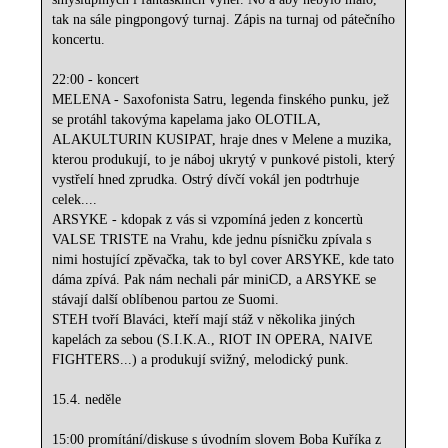
tak na sále pingpongový turnaj. Zápis na turnaj od pátečního
koncertu.
22:00 - koncert
MELENA - Saxofonista Satru, legenda finského punku, jež
se protáhl takovýma kapelama jako OLOTILA,
ALAKULTURIN KUSIPAT, hraje dnes v Melene a muzika,
kterou produkují, to je náboj ukrytý v punkové pistoli, který
vystřelí hned zprudka. Ostrý dívčí vokál jen podtrhuje
celek....
ARSYKE - kdopak z vás si vzpomíná jeden z koncertù
VALSE TRISTE na Vrahu, kde jednu písničku zpívala s
nimi hostující zpěvačka, tak to byl cover ARSYKE, kde tato
dáma zpívá. Pak nám nechali pár miniCD, a ARSYKE se
stávají další oblíbenou partou ze Suomi.
STEH tvoří Blaváci, kteří mají stáž v několika jiných
kapelách za sebou (S.I.K.A., RIOT IN OPERA, NAIVE
FIGHTERS...) a produkují svižný, melodický punk.
15.4. neděle
15:00 promítání/diskuse s úvodním slovem Boba Kuříka z