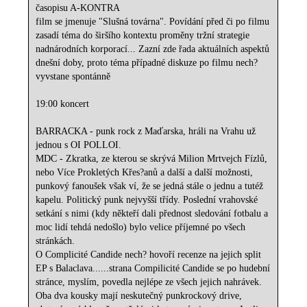
časopisu A-KONTRA
film se jmenuje "Slušná továrna". Povídání před či po filmu
zasadí téma do širšího kontextu proměny tržní strategie
nadnárodních korporací... Zazní zde řada aktuálních aspektů
dnešní doby, proto téma případné diskuze po filmu nech?
vyvstane spontánně
19:00 koncert
BARRACKA - punk rock z Maďarska, hráli na Vrahu už
jednou s OI POLLOI.
MDC - Zkratka, ze kterou se skrývá Milion Mrtvejch Fízlů,
nebo Více Prokletých Křes?anů a další a další možnosti,
punkový fanoušek však ví, že se jedná stále o jednu a tutéž
kapelu. Politický punk nejvyšší třídy. Poslední vrahovské
setkání s nimi (kdy někteří dali přednost sledování fotbalu a
moc lidí tehdá nedošlo) bylo velice příjemné po všech
stránkách.
O Complicité Candide nech? hovoří recenze na jejich split
EP s Balaclava......strana Compilicité Candide se po hudební
stránce, myslím, povedla nejlépe ze všech jejich nahrávek.
Oba dva kousky mají neskutečný punkrockový drive,