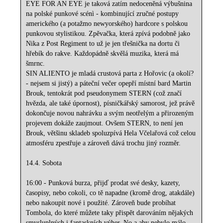
EYE FOR AN EYE je taková zatím nedoceněná výbušnina
na polské punkové scénì - kombinující zručné postupy
amerického (a potažmo newyorského) hardcore s polskou
punkovou stylistikou. Zpěvačka, která zpívá podobně jako
Nika z Post Regiment to už je jen třešnička na dortu či
hřebík do rakve. Každopádně skvělá muzika, která má
šmrnc.
SIN ALIENTO je mladá crustová parta z Hořovic (a okolí?
- nejsem si jistý) a páteční večer opepří místní bard Martin
Brouk, tentokrát pod pseudonymem STERN (což značí
hvězda, ale také úpornost), písničkářský samorost, jež právě
dokončuje novou nahrávku a svým neotřelým a přirozeným
projevem dokáže zaujmout. Ovšem STERN, to není jen
Brouk, většinu skladeb spoluzpívá Hela Včelařová což celou
atmosféru zpestřuje a zároveň dává trochu jiný rozměr.
14.4. Sobota
16:00 - Punková burza, přijď prodat své desky, kazety,
časopisy, nebo cokoli, co tě napadne (kromě drog, atakdále)
nebo nakoupit nové i použité. Zároveň bude probíhat
Tombola, do které můžete taky přispět darováním nějakých
smysluplných i fantaskních výher. No a aby nebylo málo,