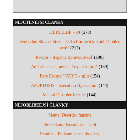
NEJČTENĚJŠÍ ČLÁNKY
LILIXELBE – s/t
(278)
Svobodný Slovo / Stres - 333 stříbrných kokotů / Pohled
ven!!
(212)
Rozpor - Ilegálna Spravodlivosť
(190)
Ad Calendas Graecas - Neptej se proč
(189)
Bare Escape / VDYD - split
(154)
APOPTOSIS - Saeculum Hyaenarum
(144)
Mental Disorder fanzine
(144)
NEJOBLÍBEĚJŠÍ ČLÁNKY
Mental Disorder fanzine
Slucholam / Kostohryz – split
Remdik - Potkany patria do diery