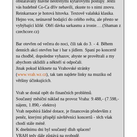
obstarávaný hlavně neotřelými kytarovými postupy. Jestli
vás hudebně Co-Ca dřív nebavili, zkuste to s nimi znovu.
Reinkarnace je hotová hitovka. Textově valašská klasika.
Hejno vos, neúnavně bodající do celého světa, ale přesto se
vyhýbající klišé. Obří dávka sarkasmu a ironie.....(Shaman z
czechcore.cz)
Bar otevřen od večera do noci, čili tak do 3. - 4. Během
denních akcí otevřen bar i bar s jídlem. Spaní po koncertě
na chodbě, dopoledne vyhazov, abyste se provětrali a my
abychom uklidili a někteří si odpočali.
Jinak pokud kliknete na Vrahovské stránky
(
www.vrah.wz.cz
), tak tam najdete linky na muziku od
většiny účinkujících.
Vrah se dostal opět do finančních problémů.
Současný měsíční náklad na provoz Vraha: 9.488,- (7.598,-
nájem, 1.890,- elektro)
Vrah nepobírá žádné dotace, je financován především z
peněz, kterými přispějí návštěvníci koncertů - těch však
chodí stále méně.
K dnešnímu dni byl současný dluh splacen!
VRAH tedy dále zůstává na svobodě.