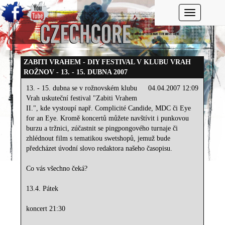
Toggle navi
ZABITI VRAHEM - DIY FESTIVAL V KLUBU VRAH
ROŽNOV - 13. - 15. DUBNA 2007
13. - 15. dubna se v rožnovském klubu
04.04.2007 12:09
Vrah uskuteční festival "Zabiti Vrahem
II.", kde vystoupí např. Complicité Candide, MDC či Eye
for an Eye. Kromě koncertů můžete navštívit i punkovou
burzu a tržnici, zúčastnit se pingpongového turnaje či
zhlédnout film s tematikou swetshopů, jemuž bude
předcházet úvodní slovo redaktora našeho časopisu.
Co vás všechno čeká?
13.4. Pátek
koncert 21:30