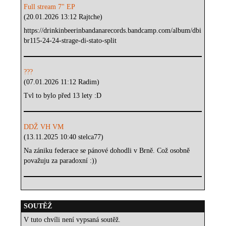
Full stream 7" EP
(20.01.2026 13:12 Rajtche)
https://drinkinbeerinbandanarecords.bandcamp.com/album/dbi
br115-24-24-strage-di-stato-split
???
(07.01.2026 11:12 Radim)
Tvl to bylo před 13 lety :D
DDŽ VH VM
(13.11.2025 10:40 stelca77)
Na zániku federace se pánové dohodli v Brně. Což osobně
považuju za paradoxní :))
SOUTĚŽ
V tuto chvíli není vypsaná soutěž.