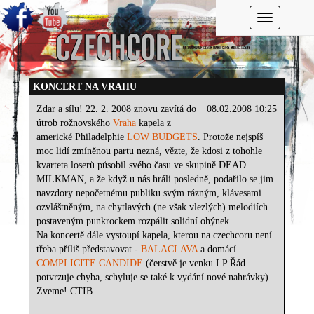
Toggle navi
KONCERT NA VRAHU
Zdar a sílu! 22. 2. 2008 znovu zavítá do
08.02.2008 10:25
útrob rožnovského
Vraha
kapela z
americké Philadelphie
LOW BUDGETS
. Protože nejspíš
moc lidí zmíněnou partu nezná, vězte, že kdosi z tohohle
kvarteta loserů působil svého času ve skupině DEAD
MILKMAN, a že když u nás hráli posledně, podařilo se jim
navzdory nepočetnému publiku svým rázným, klávesami
ozvláštněným, na chytlavých (ne však vlezlých) melodiích
postaveným punkrockem rozpálit solidní ohýnek.
Na koncertě dále vystoupí kapela, kterou na czechcoru není
třeba příliš představovat -
BALACLAVA
a domácí
COMPLICITE CANDIDE
(čerstvě je venku LP Řád
potvrzuje chyba, schyluje se také k vydání nové nahrávky).
Zveme! CTIB