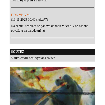
Tvl to bylo před 13 lety :D
DDŽ VH VM
(13.11.2025 10:40 stelca77)
Na zániku federace se pánové dohodli v Brně. Což osobně
považuju za paradoxní :))
SOUTĚŽ
V tuto chvíli není vypsaná soutěž.