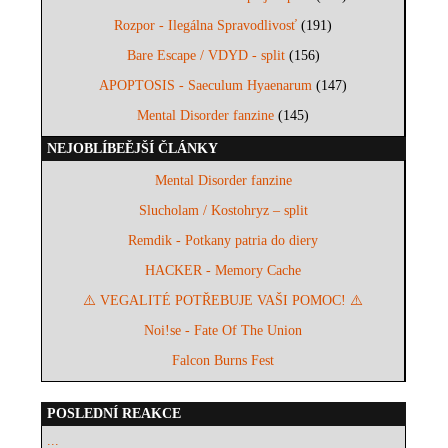
Rozpor - Ilegálna Spravodlivosť
(191)
Bare Escape / VDYD - split
(156)
APOPTOSIS - Saeculum Hyaenarum
(147)
Mental Disorder fanzine
(145)
NEJOBLÍBEĚJŠÍ ČLÁNKY
Mental Disorder fanzine
Slucholam / Kostohryz – split
Remdik - Potkany patria do diery
HACKER - Memory Cache
⚠️ VEGALITÉ POTŘEBUJE VAŠI POMOC! ⚠️
Noi!se - Fate Of The Union
Falcon Burns Fest
POSLEDNÍ REAKCE
...