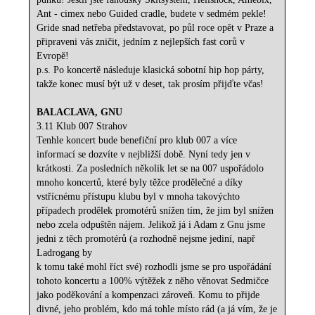
Ant - cimex nebo Guided cradle, budete v sedmém pekle!
Gride snad netřeba představovat, po půl roce opět v Praze a
připraveni vás zničit, jedním z nejlepších fast corů v
Evropě!
p.s. Po koncertě následuje klasická sobotní hip hop párty,
takže konec musí být už v deset, tak prosím přijďte včas!
BALACLAVA, GNU
3.11 Klub 007 Strahov
Tenhle koncert bude benefiční pro klub 007 a více
informací se dozvíte v nejbližší době. Nyní tedy jen v
krátkosti. Za posledních několik let se na 007 uspořádolo
mnoho koncertů, které byly těžce prodělečné a díky
vstřícnému přístupu klubu byl v mnoha takovýchto
případech prodělek promotérů snížen tím, že jim byl snížen
nebo zcela odpuštěn nájem. Jelikož já i Adam z Gnu jsme
jedni z těch promotérů (a rozhodně nejsme jediní, např
Ladrogang by
k tomu také mohl říct své) rozhodli jsme se pro uspořádání
tohoto koncertu a 100% výtěžek z něho věnovat Sedmičce
jako poděkování a kompenzaci zároveň. Komu to přijde
divné, jeho problém, kdo má tohle místo rád (a já vím, že je