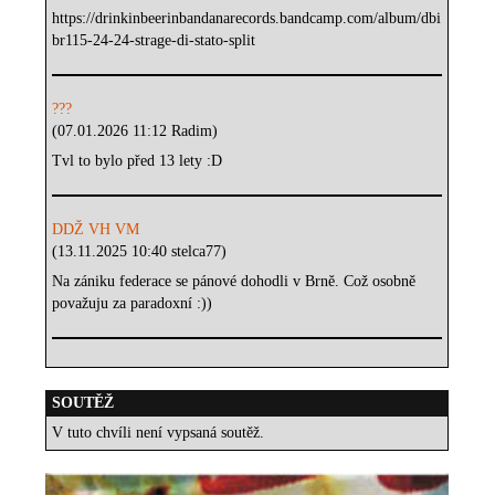
https://drinkinbeerinbandanarecords.bandcamp.com/album/dbi
br115-24-24-strage-di-stato-split
???
(07.01.2026 11:12 Radim)
Tvl to bylo před 13 lety :D
DDŽ VH VM
(13.11.2025 10:40 stelca77)
Na zániku federace se pánové dohodli v Brně. Což osobně
považuju za paradoxní :))
SOUTĚŽ
V tuto chvíli není vypsaná soutěž.