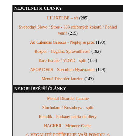
NEJČTENĚJŠÍ ČLÁNKY
LILIXELBE – s/t
(285)
Svobodný Slovo / Stres - 333 stříbrných kokotů / Pohled
ven!!
(215)
Ad Calendas Graecas - Neptej se proč
(193)
Rozpor - Ilegálna Spravodlivosť
(192)
Bare Escape / VDYD - split
(158)
APOPTOSIS - Saeculum Hyaenarum
(149)
Mental Disorder fanzine
(147)
NEJOBLÍBEĚJŠÍ ČLÁNKY
Mental Disorder fanzine
Slucholam / Kostohryz – split
Remdik - Potkany patria do diery
HACKER - Memory Cache
⚠️ VEGALITÉ POTŘEBUJE VAŠI POMOC! ⚠️