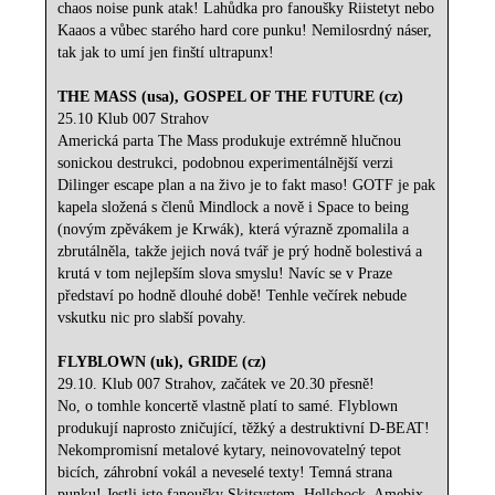
chaos noise punk atak! Lahůdka pro fanoušky Riistetyt nebo
Kaaos a vůbec starého hard core punku! Nemilosrdný náser,
tak jak to umí jen finští ultrapunx!
THE MASS (usa), GOSPEL OF THE FUTURE (cz)
25.10 Klub 007 Strahov
Americká parta The Mass produkuje extrémně hlučnou
sonickou destrukci, podobnou experimentálnější verzi
Dilinger escape plan a na živo je to fakt maso! GOTF je pak
kapela složená s členů Mindlock a nově i Space to being
(novým zpěvákem je Krwák), která výrazně zpomalila a
zbrutálněla, takže jejich nová tvář je prý hodně bolestivá a
krutá v tom nejlepším slova smyslu! Navíc se v Praze
představí po hodně dlouhé době! Tenhle večírek nebude
vskutku nic pro slabší povahy.
FLYBLOWN (uk), GRIDE (cz)
29.10. Klub 007 Strahov, začátek ve 20.30 přesně!
No, o tomhle koncertě vlastně platí to samé. Flyblown
produkují naprosto zničující, těžký a destruktivní D-BEAT!
Nekompromisní metalové kytary, neinovovatelný tepot
bicích, záhrobní vokál a neveselé texty! Temná strana
punku! Jestli jste fanoušky Skitsystem, Hellshock, Amebix,