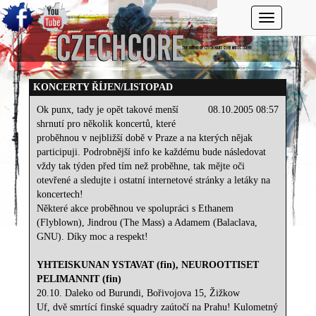
Toggle navi
KONCERTY ŘÍJEN/LISTOPAD
Ok punx, tady je opět takové menší
08.10.2005 08:57
shrnutí pro několik koncertů, které
proběhnou v nejbližší době v Praze a na kterých nějak
participuji. Podrobnější info ke každému bude následovat
vždy tak týden před tím než proběhne, tak mějte oči
otevřené a sledujte i ostatní internetové stránky a letáky na
koncertech!
Některé akce proběhnou ve spolupráci s Ethanem
(Flyblown), Jindrou (The Mass) a Adamem (Balaclava,
GNU). Díky moc a respekt!
YHTEISKUNAN YSTAVAT (fin), NEUROOTTISET
PELIMANNIT (fin)
20.10. Daleko od Burundi, Bořivojova 15, Žižkow
Uf, dvě smrtící finské squadry zaútočí na Prahu! Kulometný