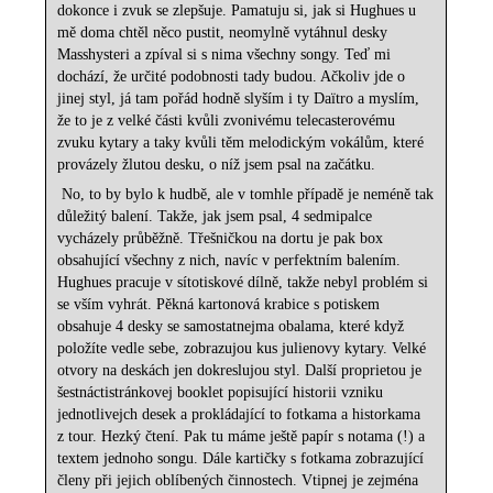
dokonce i zvuk se zlepšuje. Pamatuju si, jak si Hughues u
mě doma chtěl něco pustit, neomylně vytáhnul desky
Masshysteri a zpíval si s nima všechny songy. Teď mi
dochází, že určité podobnosti tady budou. Ačkoliv jde o
jinej styl, já tam pořád hodně slyším i ty Daïtro a myslím,
že to je z velké části kvůli zvonivému telecasterovému
zvuku kytary a taky kvůli těm melodickým vokálům, které
provázely žlutou desku, o níž jsem psal na začátku.
No, to by bylo k hudbě, ale v tomhle případě je neméně tak
důležitý balení. Takže, jak jsem psal, 4 sedmipalce
vycházely průběžně. Třešničkou na dortu je pak box
obsahující všechny z nich, navíc v perfektním balením.
Hughues pracuje v sítotiskové dílně, takže nebyl problém si
se vším vyhrát. Pěkná kartonová krabice s potiskem
obsahuje 4 desky se samostatnejma obalama, které když
položíte vedle sebe, zobrazujou kus julienovy kytary. Velké
otvory na deskách jen dokreslujou styl. Další proprietou je
šestnáctistránkovej booklet popisující historii vzniku
jednotlivejch desek a prokládající to fotkama a historkama
z tour. Hezký čtení. Pak tu máme ještě papír s notama (!) a
textem jednoho songu. Dále kartičky s fotkama zobrazující
členy při jejich oblíbených činnostech. Vtipnej je zejména