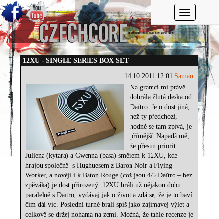
Toggle navi
12XU - SINGLE SERIES BOX SET
14.10.2011 12:01
Saman
Na gramci mi právě
dohrála žlutá deska od
Daïtro. Je o dost jiná,
než ty předchozí,
hodně se tam zpívá, je
přímější. Napadá mě,
že přesun priorit
Juliena (kytara) a Gwenna (basa) směrem k 12XU, kde
hrajou společně
s Hughuesem z Baron Noir a Flying
Worker, a nověji i k Baton Rouge (což jsou 4/5 Daïtro – bez
zpěváka) je dost přirozený. 12XU hráli už nějakou dobu
paralelně s Daïtro, vydávaj jak o život a zdá se, že je to baví
čím dál víc. Poslední turné brali spíš jako zajímavej výlet a
celkově se držej nohama na zemi. Možná, že tahle recenze je