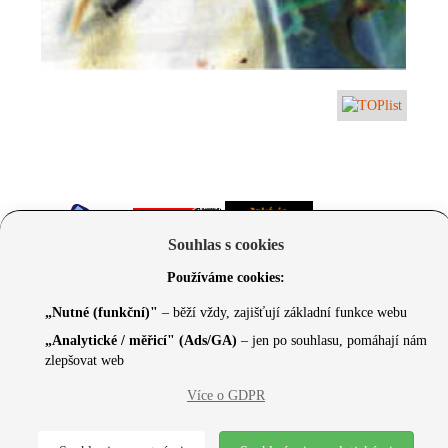
Souhlas s cookies
Používáme cookies:
„Nutné (funkční)"
– běží vždy, zajišťují základní funkce webu
„Analytické / měřicí" (Ads/GA)
– jen po souhlasu, pomáhají nám
zlepšovat web
© 2026 Czechcore.cz | Scripted by Sonic (
www.pro-
Více o GDPR
neziskovky.cz
) | Design concept by
Max