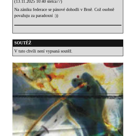
(13.11.2025 10:40 stelca77)
Na zániku federace se pánové dohodli v Brně. Což osobně
považuju za paradoxní :))
SOUTĚŽ
V tuto chvíli není vypsaná soutěž.