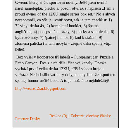
Gwenn, kterej si čte sportovní noviny. Ještě jsem uvnitř
našel samolepku, placku a, pozor, otvírák s nápisem „I am a
proud owner of the 12XU single series box set.“ No a abych
nezapomněl, co vše je uvnitř boxu, tak je tam checklist: 1)
7“ vinyl deska 4x, 2) kompletní booklet, 3) špatná
angličtina, 4) podepsané obrázky, 5) placky a samolepka, 6)
kytarové noty, 7) špatnej humor, 8) kód k stažení, 9)
zlomená palička (ta tam nebyla – zřejmě další špatný vtip,
hehe).
Box vyšel v kooperace tří labelů – Purepainsugar, Puzzle a
Echo Canyon. Dva z nich dělaj členové kapely. Dneska
vychází první velká deska 12XU, příští sobotu hrajou
v Praze. Nechci slibovat hory doly, ale myslím, že aspoň ten
špatnej humor určitě bude. A to je možná to nejdůležitější.
http://weare12xu.blogspot.com
Reakce (0)
|
Zobrazit všechny články ...
Recenze Desky