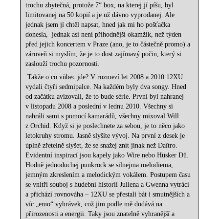
trochu zbytečná, protože 7“ box, na kterej jí píšu, byl
limitovanej na 50 kopií a je už dávno vyprodanej. Ale
jednak jsem jí chtěl napsat, hned jak mi ho pošťačka
donesla,
jednak asi není příhodnější okamžik, než týden
před jejich koncertem v Praze (ano, je to částečně promo) a
zároveň si myslím, že je to dost zajímavý počin, který si
zaslouží trochu pozornosti.
Takže o co vůbec jde? V rozmezí let 2008 a 2010 12XU
vydali čtyři sedmipalce. Na každém byly dva songy. Hned
od začátku avizovali, že to bude série. První byl nahranej
v listopadu 2008 a poslední v lednu 2010. Všechny si
nahráli sami s pomocí kamarádů, všechny mixoval Will
z Orchid. Když si je poslechnete za sebou, je to něco jako
letokruhy stromu. Jasně slyšíte vývoj. Na první z desek je
úplně zřetelně slyšet, že se snažej znít jinak než Daïtro.
Evidentní inspirací jsou kapely jako Wire nebo Hüsker Dü.
Hodně jednoduchej punkrock se silnejma melodiema,
jemným zkreslením a melodickým vokálem. Postupem času
se vnitří souboj s hudební historií Juliena a Gwenna vytrácí
a přichází rovnováha – 12XU se přestali bát i smutnějších a
víc „emo“ vyhrávek, což jim podle mě dodává na
přirozenosti a energii. Taky jsou znatelně vyhranější a