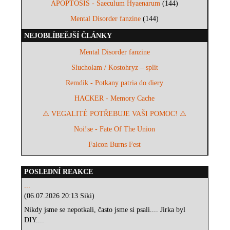
APOPTOSIS - Saeculum Hyaenarum
(144)
Mental Disorder fanzine
(144)
NEJOBLÍBEĚJŠÍ ČLÁNKY
Mental Disorder fanzine
Slucholam / Kostohryz – split
Remdik - Potkany patria do diery
HACKER - Memory Cache
⚠️ VEGALITÉ POTŘEBUJE VAŠI POMOC! ⚠️
Noi!se - Fate Of The Union
Falcon Burns Fest
POSLEDNÍ REAKCE
...
(06.07.2026 20:13 Siki)
Nikdy jsme se nepotkali, často jsme si psali.... Jirka byl
DIY....