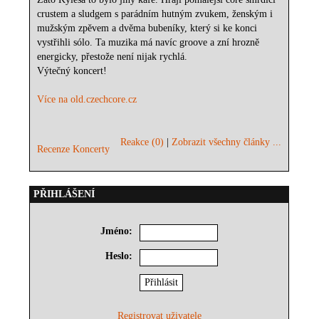
crustem a sludgem s parádním hutným zvukem, ženským i
mužským zpěvem a dvěma bubeníky, který si ke konci
vystřihli sólo. Ta muzika má navíc groove a zní hrozně
energicky, přestože není nijak rychlá.
Výtečný koncert!
Více na old.czechcore.cz
Reakce (0)
|
Zobrazit všechny články ...
Recenze Koncerty
PŘIHLÁŠENÍ
Jméno:
Heslo:
Registrovat uživatele