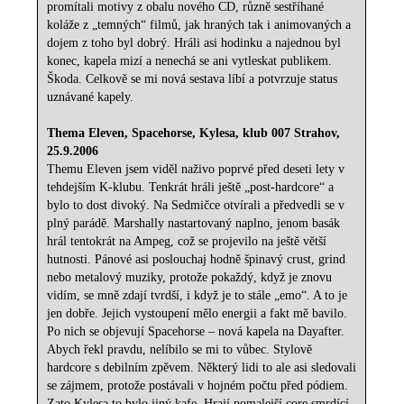
promítali motivy z obalu nového CD, různě sestříhané
koláže z „temných“ filmů, jak hraných tak i animovaných a
dojem z toho byl dobrý. Hráli asi hodinku a najednou byl
konec, kapela mizí a nenechá se ani vytleskat publikem.
Škoda. Celkově se mi nová sestava líbí a potvrzuje status
uznávané kapely.
Thema Eleven, Spacehorse, Kylesa, klub 007 Strahov,
25.9.2006
Themu Eleven jsem viděl naživo poprvé před deseti lety v
tehdejším K-klubu. Tenkrát hráli ještě „post-hardcore“ a
bylo to dost divoký. Na Sedmičce otvírali a předvedli se v
plný parádě. Marshally nastartovaný naplno, jenom basák
hrál tentokrát na Ampeg, což se projevilo na ještě větší
hutnosti. Pánové asi poslouchaj hodně špinavý crust, grind
nebo metalový muziky, protože pokaždý, když je znovu
vidím, se mně zdají tvrdší, i když je to stále „emo“. A to je
jen dobře. Jejich vystoupení mělo energii a fakt mě bavilo.
Po nich se objevují Spacehorse – nová kapela na Dayafter.
Abych řekl pravdu, nelíbilo se mi to vůbec. Stylově
hardcore s debilním zpěvem. Některý lidi to ale asi sledovali
se zájmem, protože postávali v hojném počtu před pódiem.
Zato Kylesa to bylo jiný kafe. Hrají pomalejší core smrdící