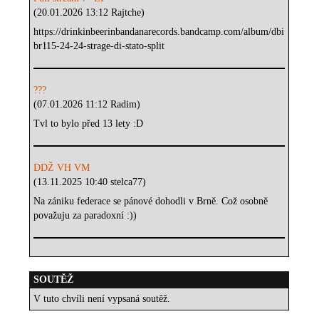
(20.01.2026 13:12 Rajtche)
https://drinkinbeerinbandanarecords.bandcamp.com/album/dbi
br115-24-24-strage-di-stato-split
???
(07.01.2026 11:12 Radim)
Tvl to bylo před 13 lety :D
DDŽ VH VM
(13.11.2025 10:40 stelca77)
Na zániku federace se pánové dohodli v Brně. Což osobně
považuju za paradoxní :))
SOUTĚŽ
V tuto chvíli není vypsaná soutěž.