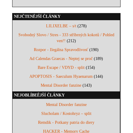
NEJČTENĚJŠÍ ČLÁNKY
LILIXELBE – s/t
(278)
Svobodný Slovo / Stres - 333 stříbrných kokotů / Pohled
ven!!
(212)
Rozpor - Ilegálna Spravodlivosť
(190)
Ad Calendas Graecas - Neptej se proč
(189)
Bare Escape / VDYD - split
(154)
APOPTOSIS - Saeculum Hyaenarum
(144)
Mental Disorder fanzine
(143)
NEJOBLÍBEĚJŠÍ ČLÁNKY
Mental Disorder fanzine
Slucholam / Kostohryz – split
Remdik - Potkany patria do diery
HACKER - Memory Cache