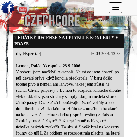
Toggle navi
2 KRÁTKÉ RECENZE NA UPLYNULÉ KONCERTY V
PRAZE
(by Hyperstar)
16.09.2006 13:54
Lvmen, Palác Akropolis, 23.9.2006
V sobotu jsem navštívil Akropoli. Na místo jsem dorazil po
půl deváté právě když končila předkapela. V baru došlo
točené pivo a neměli ani lahvové, takže jsem zůstal na
suchu. Chvíle přípravy a Lvmen to rozjíždí. Klasické dlouhé
vleklé skladby jsou střídány samply, skupina nedělá skoro
žádné pauzy. Dva zpěváci používající řvané vokály a jeden
do mikrofonu zřídka kňourá. Hrálo se z nového alba akorát
na konci zazněla jedna skladba (aspoň myslím) z Raison...
Zvuk byl možná zbytečně až nepříjemně nahlas, což je
úchylka českých zvukařů. To aby si člověk bral na konzerty
špunty do uší L Za pódiem se rozprostírala plachta, na které