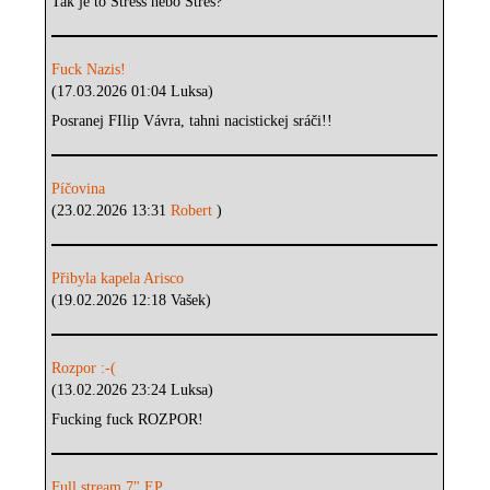
Tak je to Stress nebo Stres?
Fuck Nazis!
(17.03.2026 01:04 Luksa)
Posranej FIlip Vávra, tahni nacistickej sráči!!
Píčovina
(23.02.2026 13:31
Robert
)
Přibyla kapela Arisco
(19.02.2026 12:18 Vašek)
Rozpor :-(
(13.02.2026 23:24 Luksa)
Fucking fuck ROZPOR!
Full stream 7" EP