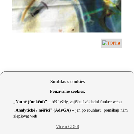
Souhlas s cookies
Používáme cookies:
„Nutné (funkční)"
– běží vždy, zajišťují základní funkce webu
„Analytické / měřicí" (Ads/GA)
– jen po souhlasu, pomáhají nám
zlepšovat web
Více o GDPR
© 2026 Czechcore.cz | Scripted by Sonic (
www.pro-
neziskovky.cz
) | Design concept by
Max