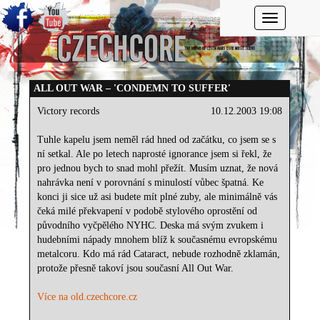
Toggle navi
ALL OUT WAR – 'CONDEMN TO SUFFER'
Victory records
10.12.2003 19:08
Tuhle kapelu jsem neměl rád hned od začátku, co jsem se s
ní setkal. Ale po letech naprosté ignorance jsem si řekl, že
pro jednou bych to snad mohl přežít. Musím uznat, že nová
nahrávka není v porovnání s minulostí vůbec špatná. Ke
konci ji sice už asi budete mít plné zuby, ale minimálně vás
čeká milé překvapení v podobě stylového oprostění od
původního vyčpělého NYHC. Deska má svým zvukem i
hudebními nápady mnohem blíž k současnému evropskému
metalcoru. Kdo má rád Cataract, nebude rozhodně zklamán,
protože přesně takoví jsou současní All Out War.
Více na old.czechcore.cz