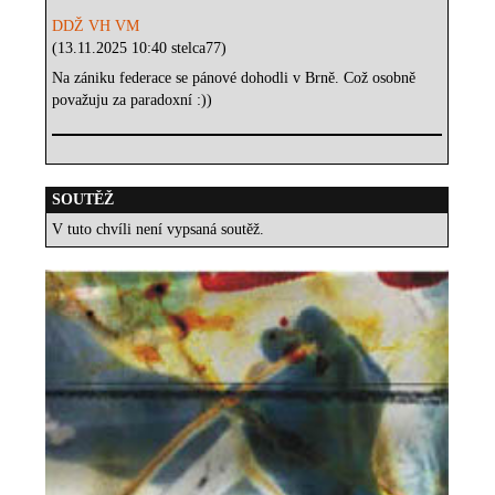
DDŽ VH VM
(13.11.2025 10:40 stelca77)
Na zániku federace se pánové dohodli v Brně. Což osobně
považuju za paradoxní :))
SOUTĚŽ
V tuto chvíli není vypsaná soutěž.