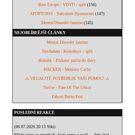
Bare Escape / VDYD - split
(156)
APOPTOSIS - Saeculum Hyaenarum
(147)
Mental Disorder fanzine
(145)
NEJOBLÍBEĚJŠÍ ČLÁNKY
Mental Disorder fanzine
Slucholam / Kostohryz – split
Remdik - Potkany patria do diery
HACKER - Memory Cache
⚠️ VEGALITÉ POTŘEBUJE VAŠI POMOC! ⚠️
Noi!se - Fate Of The Union
Falcon Burns Fest
POSLEDNÍ REAKCE
...
(06.07.2026 20:13 Siki)
Nikdy jsme se nepotkali, často jsme si psali.... Jirka byl