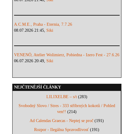
A.C.M.E., Praha - Eternia, 7.7.26
08.07.2026 21:45,
Siki
VENENÖ, Atelier Wolimierz, Pobiedna - Izero Fest - 27.6.26
06.07.2026 20:49,
Siki
NEJČTENĚJŠÍ ČLÁNKY
LILIXELBE – s/t
(283)
Svobodný Slovo / Stres - 333 stříbrných kokotů / Pohled
ven!!
(214)
Ad Calendas Graecas - Neptej se proč
(191)
Rozpor - Ilegálna Spravodlivosť
(191)