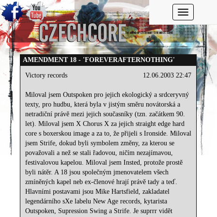
Toggle navi
AMENDMENT 18 - 'FOREVERAFTERNOTHING'
Victory records
12.06.2003 22:47
Miloval jsem Outspoken pro jejich ekologický a srdceryvný
texty, pro hudbu, která byla v jistým směru novátorská a
netradiční právě mezi jejich současníky (tzn. začátkem 90.
let). Miloval jsem X Chorus X za jejich straight edge hard
core s boxerskou image a za to, že přijeli s Ironside. Miloval
jsem Strife, dokud byli symbolem změny, za kterou se
považovali a než se stali řadovou, ničím nezajímavou,
festivalovou kapelou. Miloval jsem Insted, protože prostě
byli nátěr. A 18 jsou společným jmenovatelem všech
zmíněných kapel neb ex-členové hrají právě tady a teď.
Hlavními postavami jsou Mike Hartsfield, zakladatel
legendárního sXe labelu New Age records, kytarista
Outspoken, Supression Swing a Strife. Je suprrr vidět