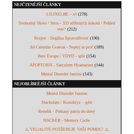
NEJČTENĚJŠÍ ČLÁNKY
LILIXELBE – s/t
(278)
Svobodný Slovo / Stres - 333 stříbrných kokotů / Pohled
ven!!
(212)
Rozpor - Ilegálna Spravodlivosť
(190)
Ad Calendas Graecas - Neptej se proč
(189)
Bare Escape / VDYD - split
(154)
APOPTOSIS - Saeculum Hyaenarum
(144)
Mental Disorder fanzine
(143)
NEJOBLÍBEĚJŠÍ ČLÁNKY
Mental Disorder fanzine
Slucholam / Kostohryz – split
Remdik - Potkany patria do diery
HACKER - Memory Cache
⚠️ VEGALITÉ POTŘEBUJE VAŠI POMOC! ⚠️