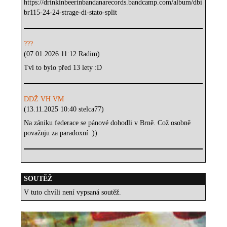
https://drinkinbeerinbandanarecords.bandcamp.com/album/dbi
br115-24-24-strage-di-stato-split
???
(07.01.2026 11:12 Radim)
Tvl to bylo před 13 lety :D
DDŽ VH VM
(13.11.2025 10:40 stelca77)
Na zániku federace se pánové dohodli v Brně. Což osobně
považuju za paradoxní :))
SOUTĚŽ
V tuto chvíli není vypsaná soutěž.