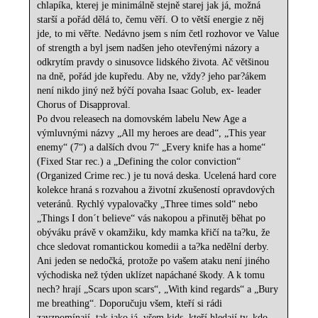
chlapíka, kterej je minimálně stejně starej jak já, možná
starší a pořád dělá to, čemu věří. O to větší energie z něj
jde, to mi věřte. Nedávno jsem s ním četl rozhovor ve Value
of strength a byl jsem nadšen jeho otevřenými názory a
odkrytím pravdy o sinusovce lidského života. Ač většinou
na dně, pořád jde kupředu. Aby ne, vždy? jeho par?ákem
není nikdo jiný než býčí povaha Isaac Golub, ex- leader
Chorus of Disapproval.
Po dvou releasech na domovském labelu New Age a
výmluvnými názvy „All my heroes are dead“, „This year
enemy“ (7“) a dalších dvou 7“ „Every knife has a home“
(Fixed Star rec.) a „Defining the color conviction“
(Organized Crime rec.) je tu nová deska. Ucelená hard core
kolekce hraná s rozvahou a životní zkušeností opravdových
veteránů. Rychlý vypalovačky „Three times sold“ nebo
„Things I don´t believe“ vás nakopou a přinutěj běhat po
obýváku právě v okamžiku, kdy mamka křičí na ta?ku, že
chce sledovat romantickou komedii a ta?ka nedělní derby.
Ani jeden se nedočká, protože po vašem ataku není jiného
východiska než týden uklízet napáchané škody. A k tomu
nech? hrají „Scars upon scars“, „With kind regards“ a „Bury
me breathing“. Doporučuju všem, kteří si rádi
zavzpomínají, tak jako já, všem kids, kteří hledají ty, kdo