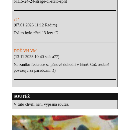
br115-24-24-strage-di-stato-split
???
(07.01.2026 11:12 Radim)
Tvl to bylo před 13 lety :D
DDŽ VH VM
(13.11.2025 10:40 stelca77)
Na zániku federace se pánové dohodli v Brně. Což osobně
považuju za paradoxní :))
SOUTĚŽ
V tuto chvíli není vypsaná soutěž.