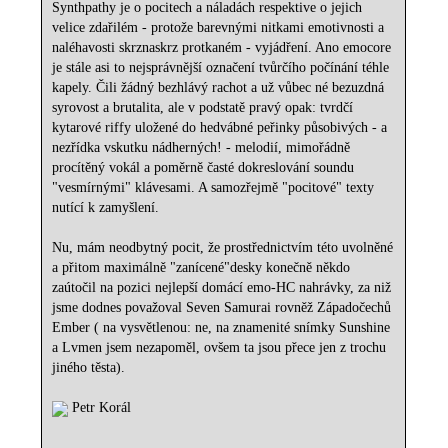
Synthpathy je o pocitech a náladách respektive o jejich
velice zdařilém - protože barevnými nitkami emotivnosti a
naléhavosti skrznaskrz protkaném - vyjádření. Ano emocore
je stále asi to nejsprávnější označení tvůrčího počínání téhle
kapely. Čili žádný bezhlávý rachot a už vůbec né bezuzdná
syrovost a brutalita, ale v podstatě pravý opak: tvrdčí
kytarové riffy uložené do hedvábné peřinky působivých - a
nezřídka vskutku nádherných! - melodií, mimořádně
procítěný vokál a poměrně časté dokreslování soundu
"vesmírnými" klávesami. A samozřejmě "pocitové" texty
nutící k zamyšlení.
Nu, mám neodbytný pocit, že prostřednictvím této uvolněné
a přitom maximálně "zanícené"desky konečně někdo
zaútočil na pozici nejlepší domácí emo-HC nahrávky, za niž
jsme dodnes považoval Seven Samurai rovněž Západočechů
Ember ( na vysvětlenou: ne, na znamenité snímky Sunshine
a Lvmen jsem nezapoměl, ovšem ta jsou přece jen z trochu
jiného těsta).
Petr Korál