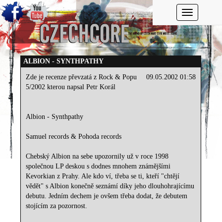
Toggle navi
ALBION - SYNTHPATHY
Zde je recenze převzatá z Rock & Popu
09.05.2002 01:58
5/2002 kterou napsal Petr Korál
Albion - Synthpathy
Samuel records & Pohoda records
Chebský Albion na sebe upozornily už v roce 1998
společnou LP deskou s dodnes mnohem známějšími
Kevorkian z Prahy. Ale kdo ví, třeba se ti, kteří "chtějí
vědět" s Albion konečně seznámí díky jeho dlouhohrajícímu
debutu. Jedním dechem je ovšem třeba dodat, že debutem
stojícím za pozornost.