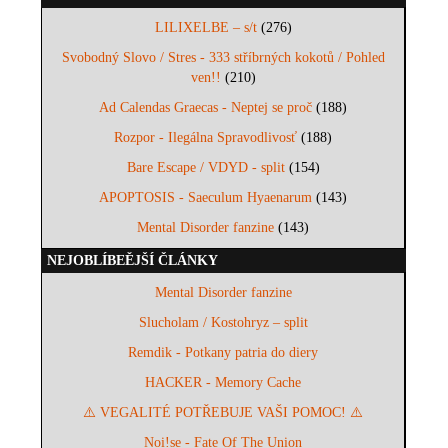
LILIXELBE – s/t
(276)
Svobodný Slovo / Stres - 333 stříbrných kokotů / Pohled
ven!!
(210)
Ad Calendas Graecas - Neptej se proč
(188)
Rozpor - Ilegálna Spravodlivosť
(188)
Bare Escape / VDYD - split
(154)
APOPTOSIS - Saeculum Hyaenarum
(143)
Mental Disorder fanzine
(143)
NEJOBLÍBEĚJŠÍ ČLÁNKY
Mental Disorder fanzine
Slucholam / Kostohryz – split
Remdik - Potkany patria do diery
HACKER - Memory Cache
⚠️ VEGALITÉ POTŘEBUJE VAŠI POMOC! ⚠️
Noi!se - Fate Of The Union