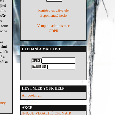
e s
itel
Registrovat uživatele
lního
Zapomenuté heslo
 sXe
s
Vstup do administrace
 tolik
GDPR
hodně
 za
velmi
HLEDÁNÍ A MAIL LIST
zničit
né z
 půlka
HEY I NEED YOUR HELP!
All booking...
nky ...
AKCE
UNIQUE VEGALITÉ OPEN AIR