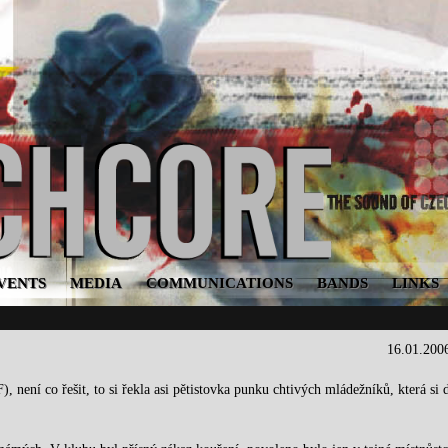
VENTS
MEDIA
COMMUNICATIONS
BANDS
LINKS
16.01.200
, není co řešit, to si řekla asi pětistovka punku chtivých mládežníků, která si 