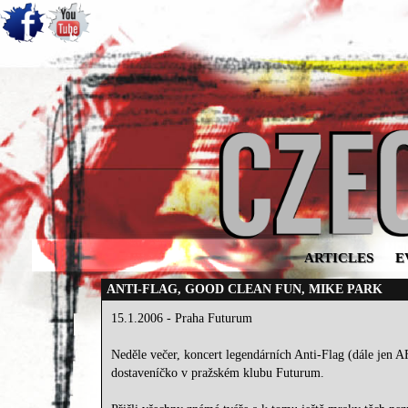
ARTICLES
E
ANTI-FLAG, GOOD CLEAN FUN, MIKE PARK
15.1.2006 - Praha Futurum
Neděle večer, koncert legendárních Anti-Flag (dále jen AF)
dostaveníčko v pražském klubu Futurum.