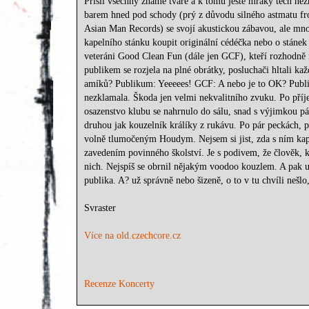
Přišli všechny známé tváře a k tomu ještě mraky těch nez
barem hned pod schody (prý z důvodu silného astmatu fr
Asian Man Records) se svojí akustickou zábavou, ale mnoho
kapelního stánku koupit originální cédéčka nebo o stánek
veteráni Good Clean Fun (dále jen GCF), kteří rozhodně 
publikem se rozjela na plné obrátky, posluchači hltali kaž
amíků? Publikum: Yeeeees! GCF: A nebo je to OK? Publik
nezklamala. Škoda jen velmi nekvalitního zvuku. Po příje
osazenstvo klubu se nahrnulo do sálu, snad s výjimkou pá
druhou jak kouzelník králíky z rukávu. Po pár peckách, p
volně tlumočeným Houdym. Nejsem si jist, zda s ním kapel
zavedením povinného školství. Je s podivem, že člověk, 
nich. Nejspíš se obrnil nějakým voodoo kouzlem. A pak už 
publika. A? už správně nebo šizeně, o to v tu chvíli nešl
Svraster
Více na old.czechcore.cz
Recenze Koncerty