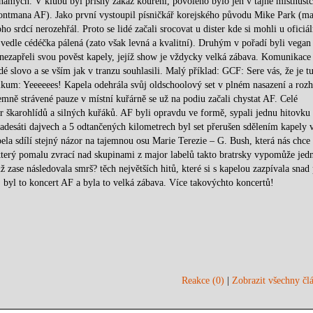
námých. V klubu byl přísný zákaz kouření, povoleno bylo jen v tajné místnůstc
ontmana AF). Jako první vystoupil písničkář korejského původu Mike Park (maj
 srdcí nerozehřál. Proto se lidé začali srocovat u dister kde si mohli u oficiá
 vedle cédéčka pálená (zato však levná a kvalitní). Druhým v pořadí byli vegan
nezapřeli svou pověst kapely, jejíž show je vždycky velká zábava. Komunikace 
dé slovo a se vším jak v tranzu souhlasili. Malý příklad: GCF: Sere vás, že je tu
um: Yeeeeees! Kapela odehrála svůj oldschoolový set v plném nasazení a roz
mně strávené pauze v místní kuřárně se už na podiu začali chystat AF. Celé
r škarohlídů a silných kuřáků. AF byli opravdu ve formě, sypali jednu hitovku
adesáti dajvech a 5 odtančených kilometrech byl set přerušen sdělením kapely 
a sdílí stejný názor na tajemnou osu Marie Terezie – G. Bush, která nás chce 
který pomalu zvrací nad skupinami z major labelů takto bratrsky vypomůže jed
zase následovala smrš? těch největších hitů, které si s kapelou zazpívala snad
o, byl to koncert AF a byla to velká zábava. Více takovýchto koncertů!
Reakce (0)
|
Zobrazit všechny člá