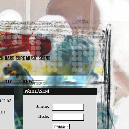
DIY
CREW
PŘIHLÁŠENÍ
6 11:52
Jméno:
dala
Heslo: