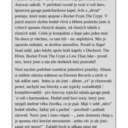
Anyway nahráli. V perfektní rovině je rock´n´roll šmrc,
špinavost garage punk/hardcore kapel, švih a „divné“
postupy, které mám spojené s Rocket From The Crypt. V
jejich muzice slyším hodně vlivů a během poslechu jsem si
vybavil spoustu různých skupin, od různých labelů a
různých států. Celek je kompaktní a šlape jako jeden muž.
Na desce je všechno, co tam být - nic nepřebývá. Mix je
opravdu unikátní, se skvělou atmosféru. Prostě to šlape!
Snad znějí, jako kdyby spolu hráli kapely z Dischord, The
Hives, Rocket From The Crypt a Less Than Jake - prostě
mix, který jsem u nás (do dnešních dní) postrádal!
Není myslím potřebné rozebírat jednotlivé písničky. Album
si můžete zdarma stáhnout na Election Records a závěr si
tak udělat sami. Jedno je ale jisté - album „s/t“ je různorodé,
pestré, nechybí mu hitovky a ani typicky rozladěnější /
komplikovanější - pro Anyway typická nálada garage punk
´n´roll s harmonikou. Hodně mně baví texty, který jsou
nejspíš úměrné věku člověka, co je psal. Mají v sobě „něco“
hodně silného, žádný jed a pachuť – povzbudí i pohladí
zároveň. Navíc jsou i často vtipný – „ jsem zlomenej chlap a
je spousta věcí kterým nerozumím - jedna věc je ale jistá -
zapni své stereo!“. Zařadil bych je někam mezi mé