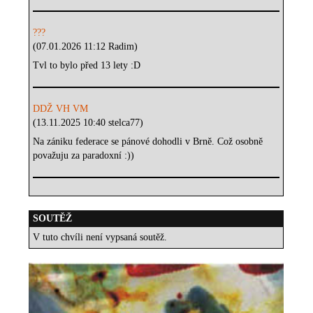
???
(07.01.2026 11:12 Radim)
Tvl to bylo před 13 lety :D
DDŽ VH VM
(13.11.2025 10:40 stelca77)
Na zániku federace se pánové dohodli v Brně. Což osobně
považuju za paradoxní :))
SOUTĚŽ
V tuto chvíli není vypsaná soutěž.