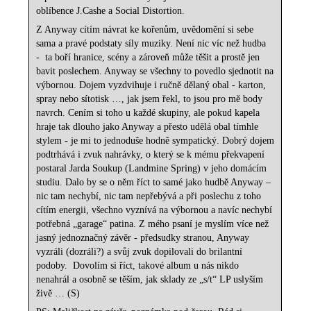
oblíbence J.Cashe a Social Distortion.
Z Anyway cítím návrat ke kořenům, uvědomění si sebe
sama a pravé podstaty síly muziky. Není nic víc než hudba
- ta boří hranice, scény a zároveň může těšit a prostě jen
bavit poslechem. Anyway se všechny to povedlo sjednotit na
výbornou. Dojem vyzdvihuje i ručně dělaný obal - karton,
spray nebo sítotisk …, jak jsem řekl, to jsou pro mě body
navrch. Cením si toho u každé skupiny, ale pokud kapela
hraje tak dlouho jako Anyway a přesto udělá obal tímhle
stylem - je mi to jednoduše hodně sympatický. Dobrý dojem
podtrhává i zvuk nahrávky, o který se k mému překvapení
postaral Jarda Soukup (Landmine Spring) v jeho domácím
studiu. Dalo by se o něm říct to samé jako hudbě Anyway –
nic tam nechybí, nic tam nepřebývá a při poslechu z toho
cítím energii, všechno vyznívá na výbornou a navíc nechybí
potřebná „garage“ patina. Z mého psaní je myslím více než
jasný jednoznačný závěr - předsudky stranou, Anyway
vyzráli (dozráli?) a svůj zvuk dopilovali do brilantní
podoby. Dovolím si říct, takové album u nás nikdo
nenahrál a osobně se těším, jak sklady ze „s/t“ LP uslyším
živě … (S)