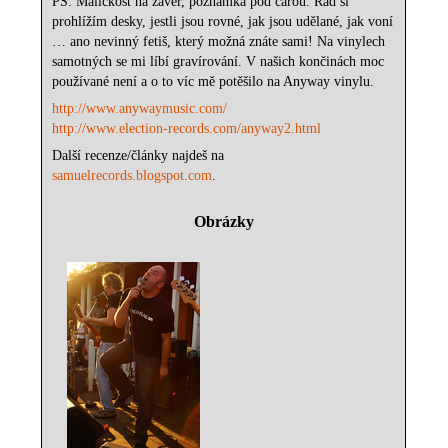
PS: Maličkost na závěr, poznámka pod čarou. Rád si
prohlížím desky, jestli jsou rovné, jak jsou udělané, jak voní
… ano nevinný fetiš, který možná znáte sami! Na vinylech
samotných se mi líbí gravírování. V našich končinách moc
používané není a o to víc mě potěšilo na Anyway vinylu.
http://www.anywaymusic.com/
http://www.election-records.com/anyway2.html
Další recenze/články najdeš na
samuelrecords.blogspot.com
.
Obrázky