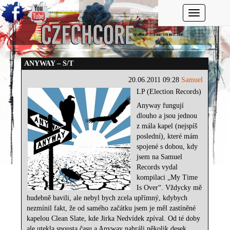
Toggle navi
ANYWAY – S/T
20.06.2011 09:28
Samuel
LP (Election Records)
Anyway fungují
dlouho a jsou jednou
z mála kapel (nejspíš
poslední), které mám
spojené s dobou, kdy
jsem na Samuel
Records vydal
kompilaci „My Time
Is Over“. Vždycky mě
hudebně bavili, ale nebyl bych zcela upřímný, kdybych
nezmínil fakt, že od samého začátku jsem je měl zastíněné
kapelou Clean Slate, kde Jirka Nedvídek zpíval. Od té doby
ale utekla spousta času a Anyway nahráli několik desek.