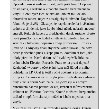
Opravdu jsem si nedávno říkal, jestli ještě hrají? Odpověď
přišla sama, nečekaně a v podobě nového bezejmenného
vinylu. Chtěl bych říct, že aktuální album mi udělalo
obrovskou radost, nejen z nostalgických důvodů. Dopředu
řeknu, že je skvělý! Ukazuje, že kapela neulehla k věčnému
spánku a přijde mi, jako kdyby kluci někde nabrali „novou“
energii. Rukopis kapely z předchozích desek zůstane, přesto
nové písničky jsou o hodně chytlavější, působí o hodně
svěžím - i hitovým, dojmem a znějí přímočařeji. Prostě -
jestli se Ti Anyway zdáli zbytečně komplikovaní, na nové
desce je všechno jinak a šlape jim to, dovolím si říct, jako
nikdy předtím. Navíc desku „s/t“ vydal zpěvák Jirka na
svém labelu Election Records. Ptáte se na první dojem?
Rozhodně výborný a očekávání jsem měl již od prvního
pohledu na LP. Obal je totiž ručně udělaný a to ocením
vždycky. Celkově si vážím stylu jakým byla deska vydaná -
díky kluci a držím Vám palce! Anyway žijí a s novým
bubeníkem nahráli parádní desku, kterou si můžeš zdarma
stáhnout na Election Records. Kromě možnosti bezplatného
stažení v mp3 formátu si ji můžeš u labelu objednat i na
vinylu!
Myslím si, že „s/t“ LP je rozhodně nejlepší deska, kterou