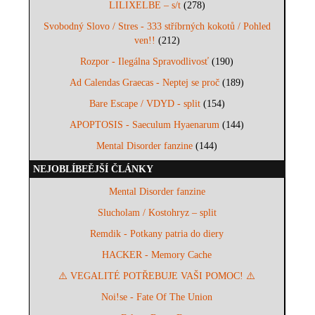
LILIXELBE – s/t
(278)
Svobodný Slovo / Stres - 333 stříbrných kokotů / Pohled
ven!!
(212)
Rozpor - Ilegálna Spravodlivosť
(190)
Ad Calendas Graecas - Neptej se proč
(189)
Bare Escape / VDYD - split
(154)
APOPTOSIS - Saeculum Hyaenarum
(144)
Mental Disorder fanzine
(144)
NEJOBLÍBEĚJŠÍ ČLÁNKY
Mental Disorder fanzine
Slucholam / Kostohryz – split
Remdik - Potkany patria do diery
HACKER - Memory Cache
⚠️ VEGALITÉ POTŘEBUJE VAŠI POMOC! ⚠️
Noi!se - Fate Of The Union