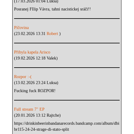
(17.03.2026 01:04 Luksa)
Posranej FIlip Vávra, tahni nacistickej sráči!!
Píčovina
(23.02.2026 13:31
Robert
)
Přibyla kapela Arisco
(19.02.2026 12:18 Vašek)
Rozpor :-(
(13.02.2026 23:24 Luksa)
Fucking fuck ROZPOR!
Full stream 7" EP
(20.01.2026 13:12 Rajtche)
https://drinkinbeerinbandanarecords.bandcamp.com/album/dbi
br115-24-24-strage-di-stato-split