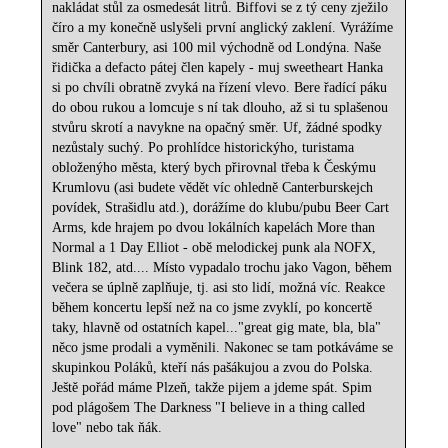
nakládat stůl za osmedesát litrů. Biffovi se z tý ceny zježilo
číro a my konečně uslyšeli první anglický zaklení. Vyrážíme
směr Canterbury, asi 100 mil východně od Londýna. Naše
řidička a defacto pátej člen kapely - muj sweetheart Hanka
si po chvíli obratně zvyká na řízení vlevo. Bere řadící páku
do obou rukou a lomcuje s ní tak dlouho, až si tu splašenou
stvůru skrotí a navykne na opačný směr. Uf, žádné spodky
nezůstaly suchý. Po prohlídce historickýho, turistama
obloženýho města, který bych přirovnal třeba k Českýmu
Krumlovu (asi budete vědět víc ohledně Canterburskejch
povídek, Strašidlu atd.), dorážíme do klubu/pubu Beer Cart
Arms, kde hrajem po dvou lokálních kapelách More than
Normal a 1 Day Elliot - obě melodickej punk ala NOFX,
Blink 182, atd.... Místo vypadalo trochu jako Vagon, během
večera se úplně zaplňuje, tj. asi sto lidí, možná víc. Reakce
během koncertu lepší než na co jsme zvyklí, po koncertě
taky, hlavně od ostatních kapel..."great gig mate, bla, bla"
něco jsme prodali a vyměnili. Nakonec se tam potkáváme se
skupinkou Poláků, kteří nás pašákujou a zvou do Polska.
Ještě pořád máme Plzeň, takže pijem a jdeme spát. Spim
pod plágošem The Darkness "I believe in a thing called
love" nebo tak ňák.