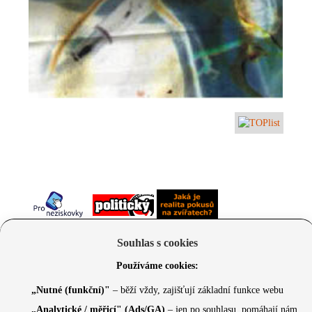
Souhlas s cookies
Používáme cookies:
„Nutné (funkční)"
– běží vždy, zajišťují základní funkce webu
„Analytické / měřicí" (Ads/GA)
– jen po souhlasu, pomáhají nám