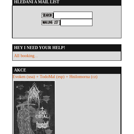
HLEDÁNÍ A MAIL LIST
HEY I NEED YOUR HELP!
All booking...
AKCE
Evoken (usa) + TodoMal (esp) + Hnilomorna (cz)