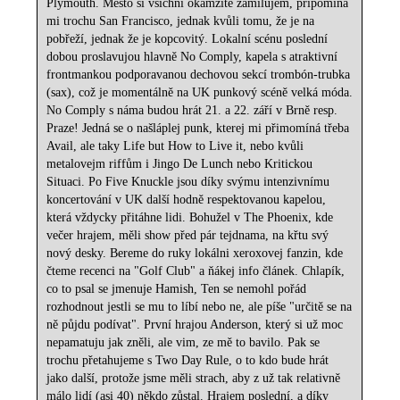
Plymouth. Město si všichni okamžitě zamilujem, připomíná
mi trochu San Francisco, jednak kvůli tomu, že je na
pobřeží, jednak že je kopcovitý. Lokalní scénu poslední
dobou proslavujou hlavně No Comply, kapela s atraktivní
frontmankou podporavanou dechovou sekcí trombón-trubka
(sax), což je momentálně na UK punkový scéně velká móda.
No Comply s náma budou hrát 21. a 22. září v Brně resp.
Praze! Jedná se o našláplej punk, kterej mi přimomíná třeba
Avail, ale taky Life but How to Live it, nebo kvůli
metalovejm riffům i Jingo De Lunch nebo Kritickou
Situaci. Po Five Knuckle jsou díky svýmu intenzivnímu
koncertování v UK další hodně respektovanou kapelou,
která vždycky přitáhne lidi. Bohužel v The Phoenix, kde
večer hrajem, měli show před pár tejdnama, na křtu svý
nový desky. Bereme do ruky lokálni xeroxovej fanzin, kde
čteme recenci na "Golf Club" a ňákej info článek. Chlapík,
co to psal se jmenuje Hamish, Ten se nemohl pořád
rozhodnout jestli se mu to líbí nebo ne, ale píše "určitě se na
ně půjdu podívat". První hrajou Anderson, který si už moc
nepamatuju jak zněli, ale vim, ze mě to bavilo. Pak se
trochu přetahujeme s Two Day Rule, o to kdo bude hrát
jako další, protože jsme měli strach, aby z už tak relativně
málo lidí (asi 40) někdo zůstal. Hrajem poslední, a díky