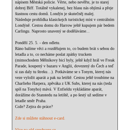
nápisem Městská policie. Věrte, nebo nevěřte, je to starej
dobrej Biff. Totálně vykalenej, bez hlasu nás objímá a přeje
štastnou cestu domů. Londýn je skutečněj malej.
Následuje prohlídka klasickejch turistickej míst v centrálním
Londýně. Cestou domu do Harrow ještě kupujem pár bedem
Carlingu. Naprosto unavený se doděláváme...
Pondělí 25. 5. - den odletu.
Ráno balíme věci a rozdělujem to, co budem brát s sebou do
letadla a to, co necháme poslat zpátky truckem
(mimochodem Mělníkovy bicí byly, ještě když hrál ve Freak
Parade, koupený v bazaru v Anglii, dovezený do Čech a teď
si zas daly tu štreku…). Potkáváme se s Tonym, kterej nás
veze vyložit aparát a pak na letiště. Cestou ještě troubíme na
Charlieho Harpera, zpěváka z UK Subs, kterej na nás (teda
spíš na Tonyho) mává. V Enfieldu vykládáme aparát,
dorážíme do Stanstedu na letiště, a po šestý už sedíme v
letadle směr Praha.
Cože? Zejtra do práce?
Zde si můžete stáhnout e-card.
Více na old.czechcore.cz