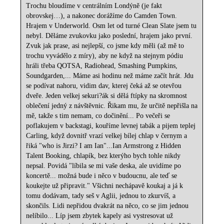
Trochu bloudíme v centrálním Londýně (je fakt
obrovskej…), a nakonec dorážíme do Camden Town.
Hrajem v Underworld. Osm let od turné Clean Slate jsem tu
nebyl. Děláme zvukovku jako poslední, hrajem jako první.
Zvuk jak prase, asi nejlepší, co jsme kdy měli (až mě to
trochu vyvádělo z míry), aby ne když na stejnym pódiu
hráli třeba QOTSA, Radiohead, Smashing Pumpkins,
Soundgarden,... Máme asi hodinu než máme začít hrát. Jdu
se podívat nahoru, vidim dav, kterej čeká až se otevřou
dveře. Jeden velkej sekuri?ák si dělá ftípky na skromnost
oblečení jedný z návštěvnic. Řikam mu, že určitě nepřišla na
mě, takže s tim nemam, co dočinění... Po večeři se
poflakujem v backstagi, kouříme levnej tabák a pijem teplej
Carling, když dovnitř vrazí velkej bílej chlap v černym a
řiká "who is Jirzi? I am Ian"...Ian Armstrong z Hidden
Talent Booking, chlapík, bez kterýho bych tohle nikdy
nepsal. Povidá "líbila se mi vaše deska, ale uvidíme po
koncertě... možná bude i něco v budoucnu, ale teď se
koukejte už připravit." Všichni nechápavě koukaj a já k
tomu dodávam, tady seš v Aglii, jednou to zkurvíš, a
skončils. Lidi nepřidou dvakrát na něco, co se jim jednou
nelíbilo... Líp jsem zbytek kapely asi vystresovat už