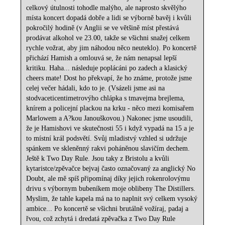
celkový útulnosti tohodle malýho, ale naprosto skvělýho
místa koncert dopadá dobře a lidi se výborně bavěj i kvůli
pokročilý hodině (v Anglii se ve většině míst přestává
prodávat alkohol ve 23.00, takže se všichni snažej celkem
rychle vožrat, aby jim náhodou něco neuteklo). Po koncertě
přichází Hamish a omlouvá se, že nám nenapsal lepší
kritiku. Haha... následuje poplácáni po zadech a klasický
cheers mate! Dost ho překvapí, že ho známe, protože jsme
celej večer hádali, kdo to je. (Vsázeli jsme asi na
stodvaceticentimetrovýho chlápka s tmavejma brejlema,
knírem a policejní plackou na krku - něco mezi komisařem
Marlowem a A?kou Janouškovou.) Nakonec jsme usoudili,
že je Hamishovi ve skutečnosti 55 i když vypadá na 15 a je
to místní král podsvětí. Svůj mladistvý vzhled si udržuje
spánkem ve skleněnný rakvi poháněnou slavičím dechem.
Ještě k Two Day Rule. Jsou taky z Bristolu a kvůli
kytaristce/zpěvačce bejvaj často označovaný za anglický No
Doubt, ale mě spíš připomínaj díky jejich rokenrolovýmu
drivu s výbornym bubeníkem moje oblibeny The Distillers.
Myslim, že tahle kapela má na to naplnit svý celkem vysoký
ambice... Po koncertě se všichni brutálně vožíraj, padaj a
řvou, což zchytá i dredatá zpěvačka z Two Day Rule