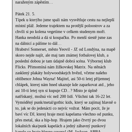
naraženým zápěstím…
Pátek 21. 5.
Típek u kterýho jsme spali nám vysvětluje cestu na nejlepší
místní pláž. Jedeme trajektem na protější poloostrov a za
chvíli si po kolena vegetíme v celkem studenym moři.
Hanka neodolá a dá si koupačku. Po menší siestě jsme zas
na dálnicí a pálíme to dál…
Hrabství Somerset, město Yeovil - JZ od Londýna, na mapě
skoro nejde najít, ale maj tam známej fotbalovej klub, a
poslední dobou je tam údajně dobrá scéna. Výbornej klub
Flicks. Přimomíná nám žižkovskej Matrix. Na stěnách
zasklený plakáty holywoodskejch hvězd, včetne našeho
oblíbence Johna Wayna! Majitel, asi 50-ti letej příjemnej
chlápek, kterej nám hned ukazuje kde zaparkovat atd., jeho
asi 10-ti letej syn si kupuje CD...? Místo je úplně
natřískaný, možná víc než 200 lidí. Všichni tak 16-22 let.
Vymóděný punk/metal/gothic kids, který se zajímaj hlavně o
to, jak se do jedenácti co nejvíc vožrat. Mám pocit, že je
baví víc DJ, kterej hraje mezi kapelama všechno od punku,
přes metal, ska a hip-hop. Hrajem jako čtvrtý po dvou
lokalních ska/punk kapelách a jedný zábavný punkový
kapele co hraje hlevne covery! (M. Jackson, ABBA,