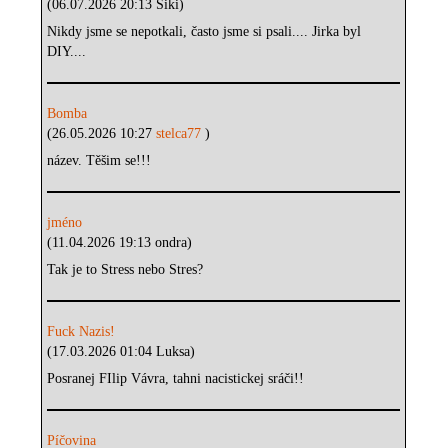
(06.07.2026 20:13 Siki)
Nikdy jsme se nepotkali, často jsme si psali.... Jirka byl
DIY....
Bomba
(26.05.2026 10:27
stelca77
)
název. Těšim se!!!
jméno
(11.04.2026 19:13 ondra)
Tak je to Stress nebo Stres?
Fuck Nazis!
(17.03.2026 01:04 Luksa)
Posranej FIlip Vávra, tahni nacistickej sráči!!
Píčovina