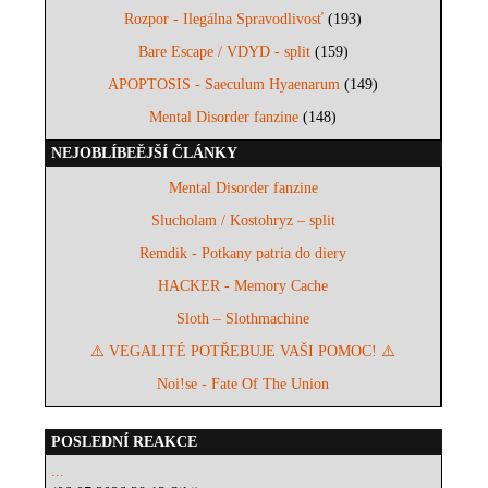
Rozpor - Ilegálna Spravodlivosť
(193)
Bare Escape / VDYD - split
(159)
APOPTOSIS - Saeculum Hyaenarum
(149)
Mental Disorder fanzine
(148)
NEJOBLÍBEĚJŠÍ ČLÁNKY
Mental Disorder fanzine
Slucholam / Kostohryz – split
Remdik - Potkany patria do diery
HACKER - Memory Cache
Sloth – Slothmachine
⚠️ VEGALITÉ POTŘEBUJE VAŠI POMOC! ⚠️
Noi!se - Fate Of The Union
POSLEDNÍ REAKCE
...