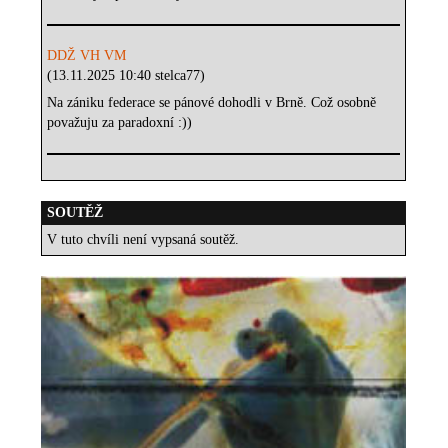
DDŽ VH VM
(13.11.2025 10:40 stelca77)
Na zániku federace se pánové dohodli v Brně. Což osobně
považuju za paradoxní :))
SOUTĚŽ
V tuto chvíli není vypsaná soutěž.