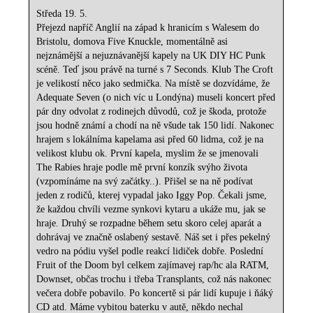
Středa 19. 5.
Přejezd napříč Anglií na západ k hranicím s Walesem do
Bristolu, domova Five Knuckle, momentálně asi
nejznámější a nejuznávanější kapely na UK DIY HC Punk
scéně. Teď jsou právě na turné s 7 Seconds. Klub The Croft
je velikostí něco jako sedmička. Na místě se dozvídáme, že
Adequate Seven (o nich víc u Londýna) museli koncert před
pár dny odvolat z rodinejch důvodů, což je škoda, protože
jsou hodně známí a chodí na ně všude tak 150 lidí. Nakonec
hrajem s lokálníma kapelama asi před 60 lidma, což je na
velikost klubu ok. První kapela, myslim že se jmenovali
The Rabies hraje podle mě první konzík svýho života
(vzpomínáme na svý začátky..). Přišel se na ně podívat
jeden z rodičů, kterej vypadal jako Iggy Pop. Čekali jsme,
že každou chvíli vezme synkovi kytaru a ukáže mu, jak se
hraje. Druhý se rozpadne během setu skoro celej aparát a
dohrávaj ve značně oslabený sestavě. Náš set i přes pekelný
vedro na pódiu vyšel podle reakcí lidiček dobře. Poslední
Fruit of the Doom byl celkem zajímavej rap/hc ala RATM,
Downset, občas trochu i třeba Transplants, což nás nakonec
večera dobře pobavilo. Po koncertě si pár lidí kupuje i ňáký
CD atd. Máme vybitou baterku v autě, někdo nechal