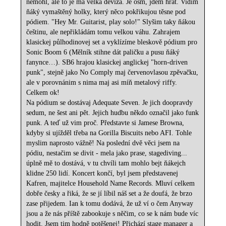
nemohl, ale to je má velká deviza. Je osm, jdem hrát. Vidim
ňáký vymaštěný holky, který něco pokřikujou těsne pod
pódiem. "Hey Mr. Guitarist, play solo!" Slyšim taky ňákou
češtinu, ale nepřikládám tomu velkou váhu. Zahrajem
klasickej půlhodinovej set a vyklízíme bleskově pódium pro
Sonic Boom 6 (Mělník stihne dát paličku a pusu ňáký
fanynce…). SB6 hrajou klasickej anglickej "horn-driven
punk", stejně jako No Comply maj červenovlasou zpěvačku,
ale v porovnánim s nima maj asi míň metalový riffy.
Celkem ok!
Na pódium se dostávaj Adequate Seven. Je jich doopravdy
sedum, ne šest ani pět. Jejich hudbu někdo označil jako funk
punk. A teď už vim proč. Představte si Jamese Browna,
kdyby si ujížděl třeba na Gorilla Biscuits nebo AFI. Tohle
myslim naprosto vážně! Na poslední dvě věci jsem na
pódiu, nestačim se divit - mela jako prase, stagediving...
úplně mě to dostává, v tu chvíli tam mohlo bejt ňákejch
klidne 250 lidí. Koncert končí, byl jsem představenej
Kafren, majitelce Household Name Records. Mluví celkem
dobře česky a řiká, že se jí líbil náš set a že doufá, že brzo
zase přijedem. Ian k tomu dodává, že už ví o čem Anyway
jsou a že nás příště zabookuje s něčim, co se k nám bude víc
hodit. Jsem tim hodně potěšenej! Přichází stage manager a