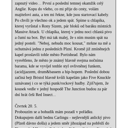
zapnutý video… První a poslední temnej okamžik celý
Anglie. Kopu do všeho, co mi přije do cesty, volám
majitelovi auta, a ten mi řekne, kde jsou startovací kabely.
Po chvíli je všechno ok a jedem spát. Spíme u chlapíka,
kterej vyrůstal s Rony Sizem, pár bloků od baráku místních
Massive Attack. U chlapíka, kterej v jednu noci chlastá pivo
a čumí na box. Byt má tak malej, že s ním musim spát na
jedný posteli. "Neboj, nebudu moc kousat," mrkne na mě a
ochutnává jednu z posledních Plzní. Kromě již zmíněnejch
kapel proslavili tohle město Portishead. Bylo nám
vysvětleno, že město je známý hlavně svejma nočníma
barama, kde se vyvíjel tenhle styl ovlivněnej funkem,
(acid)jazzem, drum&bassem a hip-hopem. Poslední dobou
začíná bejt Bristol hlavně kvůli kapelám jako Five Knuckle
uznávanej i co se týká punk/rockový hudby. Zjiš?ujem, že
kousek vedle v jedný hospodě The Junction budou za pár
dní hrát češi Red Insect...
Čtvrtek 20. 5.
Probouzím se a bohudík mám pozadí v pořádku.
Dokupujem další bednu Carlingu - nejlevnější anlický pivo
(Plzeň dávno došla) a jedem směr jihozápad na pobřeží do