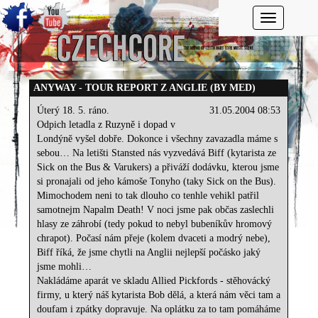
Toggle navi
ANYWAY - TOUR REPORT Z ANGLIE (BY MED)
Úterý 18. 5. ráno.
31.05.2004 08:53
Odpich letadla z Ruzyně i dopad v
Londýně vyšel dobře. Dokonce i všechny zavazadla máme s
sebou… Na letišti Stansted nás vyzvedává Biff (kytarista ze
Sick on the Bus & Varukers) a přiváží dodávku, kterou jsme
si pronajali od jeho kámoše Tonyho (taky Sick on the Bus).
Mimochodem neni to tak dlouho co tenhle vehikl patřil
samotnejm Napalm Death! V noci jsme pak občas zaslechli
hlasy ze záhrobí (tedy pokud to nebyl bubeníkův hromový
chrapot). Počasí nám přeje (kolem dvaceti a modrý nebe),
Biff říká, že jsme chytli na Anglii nejlepší počásko jaký
jsme mohli…
Nakládáme aparát ve skladu Allied Pickfords - stěhovácký
firmy, u který náš kytarista Bob dělá, a která nám věci tam a
doufam i zpátky dopravuje. Na oplátku za to tam pomáháme