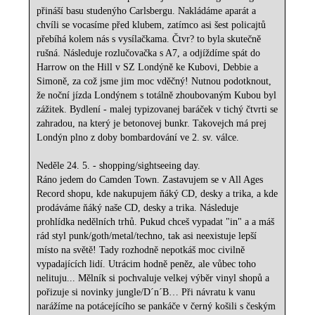
přináší basu studenýho Carlsbergu. Nakládáme aparát a
chvíli se vocasíme před klubem, zatímco asi šest policajtů
přebíhá kolem nás s vysílačkama. Čtvr? to byla skutečně
rušná. Následuje rozlučovačka s A7, a odjíždíme spát do
Harrow on the Hill v SZ Londýně ke Kubovi, Debbie a
Simoně, za což jsme jim moc vděčný! Nutnou podotknout,
že noční jízda Londýnem s totálně zhoubovaným Kubou byl
zážitek. Bydlení - malej typizovanej baráček v tichý čtvrti se
zahradou, na který je betonovej bunkr. Takovejch má prej
Londýn plno z doby bombardování ve 2. sv. válce.
Neděle 24. 5. - shopping/sightseeing day.
Ráno jedem do Camden Town. Zastavujem se v All Ages
Record shopu, kde nakupujem ňáký CD, desky a trika, a kde
prodáváme ňáký naše CD, desky a trika. Následuje
prohlídka nedělních trhů. Pukud chceš vypadat "in" a a máš
rád styl punk/goth/metal/techno, tak asi neexistuje lepší
místo na světě! Tady rozhodně nepotkáš moc civilně
vypadajících lidí. Utrácim hodně peněz, ale vůbec toho
nelituju... Mělník si pochvaluje velkej výběr vinyl shopů a
pořizuje si novinky jungle/D´n´B… Při návratu k vanu
narážíme na potácejícího se pankáče v černý košili s českým