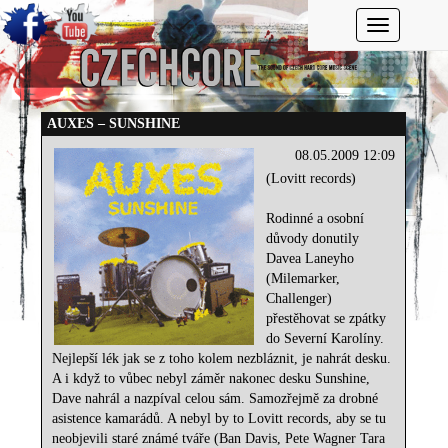
Toggle navi
AUXES – SUNSHINE
08.05.2009 12:09
(Lovitt records)
Rodinné a osobní
důvody donutily
Davea Laneyho
(Milemarker,
Challenger)
přestěhovat se zpátky
do Severní Karolíny.
Nejlepší lék jak se z toho kolem nezbláznit, je nahrát desku.
A i když to vůbec nebyl záměr nakonec desku Sunshine,
Dave nahrál a nazpíval celou sám. Samozřejmě za drobné
asistence kamarádů. A nebyl by to Lovitt records, aby se tu
neobjevili staré známé tváře (Ban Davis, Pete Wagner Tara