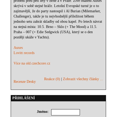
proběhl před pěti lety v Brně a v Praze. Živé osazení Auxes
skrývá v sobě stejné hráče. Letošní Evropské turné je o to
zajímavější, že do party nastoupil i Al Burian (Milemarker,
Challenger), takže je tu nejvhodnější příležitost během
jednoho setu zahrát skladby od obou kapel. Po letech návrat
na stejná místa: 10.5. Brno – Sklo (+ The Mood) a 11.5.
Praha – 007 (+ Edie Sedgwick (USA), který se o den
později ukáže v Yachtu).
Auxes
Lovitt records
Více na old.czechcore.cz
Reakce (0)
|
Zobrazit všechny články ...
Recenze Desky
PŘIHLÁŠENÍ
Jméno: