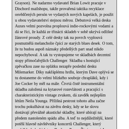
Grayson). Ne nadarmo vydavatel Brian Lowit pracuje v
Dischord mailshopu, takže provařená taktika recyklace
osvědčených persón ve vydaných nových kapelách, je použit
u obou vydavatelství stejnou měrou. Debutová velká deska
Auxes velmi pozvolna proplouvá indie-rockovými vodami a
dá se říci, že každá ze třinácti skladeb v sobě ukrývá odlišné
žánrové proudy. Z celé desky tak na povrch vyplouvá
posmutnělá melancholie čpící ze starých blues desek. O tom,
že tu budou aspoň náznaky předešlých part snad nikdo
nepochyboval. A tak tu vystopujeme ve skladbách decentní
stopy přímočařejších Challenger. Skladba s hostující
zpěvačkou zase na oplátku nezapře poslední desku
Milemarker. Díky nakřáplému hrdlu, kterým Dave oplývá se
tu dostaneme do velmi blízkého souboje chrapláků, kdy i
Joe Cocker by měl na mále. Čtvrtá čistě instrumentální
skladba založená na kytarové rozevlátosti a pracující s
charakteristickým vintage zvukem, dá zavděk nejlepším
létům Neila Younga. Přílišná pestrost tohoto alba začne
trochu pokulhávat na závěru desky, kdy se ke slovu
dostávají převážně akustické skladby, které ubírají na
předem nastoleném spádu alba. A teď to nejdůležitější, které
potěší hlavně návštěvníky koncertů Challenger, který