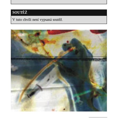
SOUTĚŽ
V tuto chvíli není vypsaná soutěž.