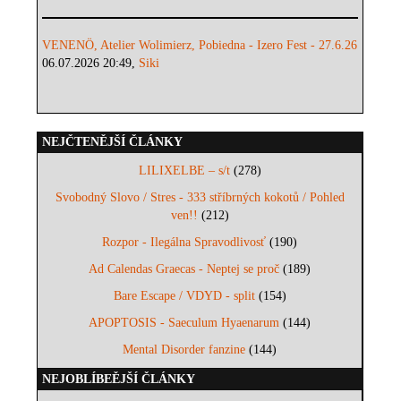
VENENÖ, Atelier Wolimierz, Pobiedna - Izero Fest - 27.6.26
06.07.2026 20:49,
Siki
NEJČTENĚJŠÍ ČLÁNKY
LILIXELBE – s/t
(278)
Svobodný Slovo / Stres - 333 stříbrných kokotů / Pohled
ven!!
(212)
Rozpor - Ilegálna Spravodlivosť
(190)
Ad Calendas Graecas - Neptej se proč
(189)
Bare Escape / VDYD - split
(154)
APOPTOSIS - Saeculum Hyaenarum
(144)
Mental Disorder fanzine
(144)
NEJOBLÍBEĚJŠÍ ČLÁNKY