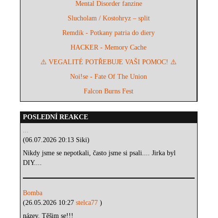
Mental Disorder fanzine
Slucholam / Kostohryz – split
Remdik - Potkany patria do diery
HACKER - Memory Cache
⚠️ VEGALITÉ POTŘEBUJE VAŠI POMOC! ⚠️
Noi!se - Fate Of The Union
Falcon Burns Fest
POSLEDNÍ REAKCE
...
(06.07.2026 20:13 Siki)
Nikdy jsme se nepotkali, často jsme si psali.... Jirka byl
DIY....
Bomba
(26.05.2026 10:27
stelca77
)
název. Těšim se!!!