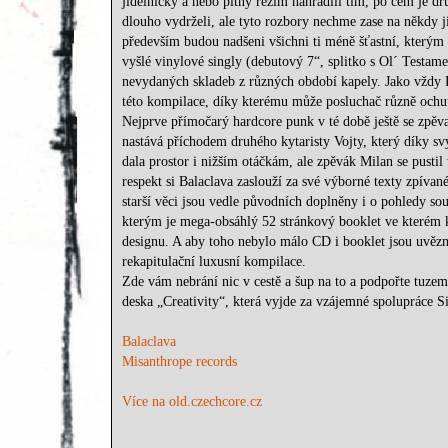
jídelničky a nebo pitný režim nahradili tím, po čem je d
dlouho vydrželi, ale tyto rozbory nechme zase na někdy j
především budou nadšeni všichni ti méně šťastní, který
vyšlé vinylové singly (debutový 7“, splitko s Ol´ Testam
nevydaných skladeb z různých období kapely. Jako vždy Ba
této kompilace, díky kterému může posluchač různě ochut
Nejprve přímočarý hardcore punk v té době ještě se zpě
nastává příchodem druhého kytaristy Vojty, který díky 
dala prostor i nižším otáčkám, ale zpěvák Milan se pus
respekt si Balaclava zaslouží za své výborné texty zpívané
starší věci jsou vedle původních doplněny i o pohledy sou
kterým je mega-obsáhlý 52 stránkový booklet ve kterém
designu. A aby toho nebylo málo CD i booklet jsou uvěz
rekapitulační luxusní kompilace.
Zde vám nebrání nic v cestě a šup na to a podpořte tuzem
deska „Creativity“, která vyjde za vzájemné spolupráce Si
Balaclava
Misanthrope records
Více na old.czechcore.cz