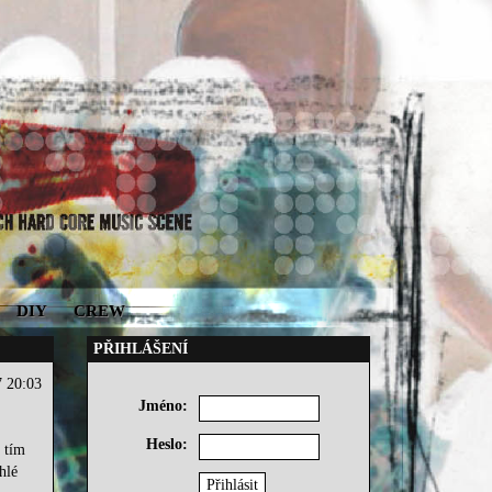
DIY
CREW
PŘIHLÁŠENÍ
7 20:03
Jméno:
Heslo:
u tím
hlé