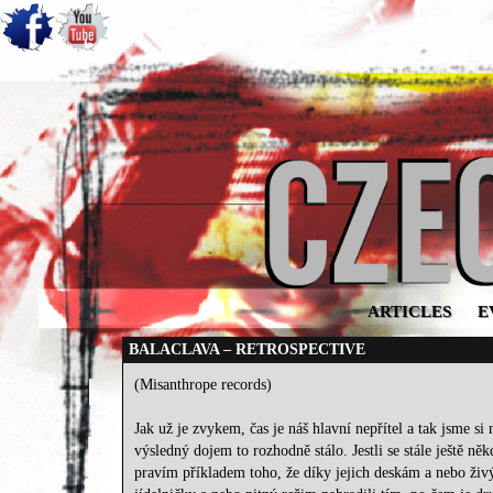
ARTICLES
E
BALACLAVA – RETROSPECTIVE
(Misanthrope records)
Jak už je zvykem, čas je náš hlavní nepřítel a tak jsme s
výsledný dojem to rozhodně stálo. Jestli se stále ještě n
pravím příkladem toho, že díky jejich deskám a nebo živ