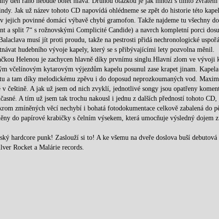
ruhý den ráno nebude bolet hlava. Druhou otázkou je jak mnozí s tímto zvratem
indy. Jak už název tohoto CD napovídá ohlédneme se zpět do historie této kape
m v jejich povinné domácí výbavě chybí gramofon. Takže najdeme tu všechny d
ent a split 7“ s rožnovskými Complicité Candide) a navrch kompletní porci dos
laclava musí jít proti proudu, takže na pestrosti přidá nechronologické uspoř
návat hudebního vývoje kapely, který se s přibývajícími lety pozvolna měnil.
vačkou Helenou je zachycen hlavně díky prvnímu singlu.Hlavní zlom ve vývoji 
svým včelínovým kytarovým výjezdům kapelu posunul zase krapet jinam. Kapela
til tu a tam díky melodickému zpěvu i do doposud neprozkoumaných vod. Maxim
 v češtině. A jak už jsem od nich zvyklí, jednotlivé songy jsou opatřeny koment
časné. A tím už jsem tak trochu nakousl i jednu z dalších předností tohoto CD,
 krom zmíněných věcí nechybí i bohatá fotodokumentace celkově zabalená do 
něny do papírové krabičky s čelním výsekem, která umocňuje výsledný dojem z 
ský hardcore punk! Zaslouží si to! A ke všemu na dveře doslova buší debutová
lver Rocket a Malárie records.