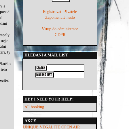
ly a
Registrovat uživatele
oposud
Zapomenuté heslo
ud
ádání
Vstup do administrace
GDPR
kapely
 nejen
ální
áři, ty
HLEDÁNÍ A MAIL LIST
pěkného
této
 velká
HEY I NEED YOUR HELP!
All booking...
AKCE
UNIQUE VEGALITÉ OPEN AIR