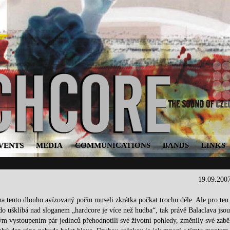
VENTS
MEDIA
COMMUNICATIONS
BANDS
LINKS
19.09.200
i na tento dlouho avízovaný počin museli zkrátka počkat trochu déle. Ale pro ten
ěkdo ušklíbá nad sloganem „hardcore je více než hudba“, tak právě Balaclava jso
ým vystoupením pár jedinců přehodnotili své životní pohledy, změnily své zabě