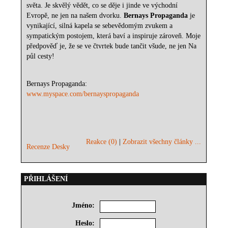
světa. Je skvělý vědět, co se děje i jinde ve východní
Evropě, ne jen na našem dvorku.
Bernays Propaganda
je
vynikající, silná kapela se sebevědomým zvukem a
sympatickým postojem, která baví a inspiruje zároveň. Moje
předpověď je, že se ve čtvrtek bude tančit všude, ne jen Na
půl cesty!
Bernays Propaganda:
www.myspace.com/bernayspropaganda
Reakce (0)
|
Zobrazit všechny články ...
Recenze Desky
PŘIHLÁŠENÍ
Jméno:
Heslo: