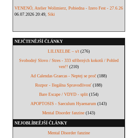
VENENÖ, Atelier Wolimierz, Pobiedna - Izero Fest - 27.6.26
06.07.2026 20:49,
Siki
NEJČTENĚJŠÍ ČLÁNKY
LILIXELBE – s/t
(276)
Svobodný Slovo / Stres - 333 stříbrných kokotů / Pohled
ven!!
(210)
Ad Calendas Graecas - Neptej se proč
(188)
Rozpor - Ilegálna Spravodlivosť
(188)
Bare Escape / VDYD - split
(154)
APOPTOSIS - Saeculum Hyaenarum
(143)
Mental Disorder fanzine
(143)
NEJOBLÍBEĚJŠÍ ČLÁNKY
Mental Disorder fanzine