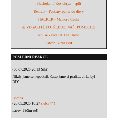
Slucholam / Kostohryz – split
Remdik - Potkany patria do diery
HACKER - Memory Cache
⚠️ VEGALITÉ POTŘEBUJE VAŠI POMOC! ⚠️
Noi!se - Fate Of The Union
Falcon Burns Fest
POSLEDNÍ REAKCE
...
(06.07.2026 20:13 Siki)
Nikdy jsme se nepotkali, často jsme si psali.... Jirka byl
DIY....
Bomba
(26.05.2026 10:27
stelca77
)
název. Těšim se!!!