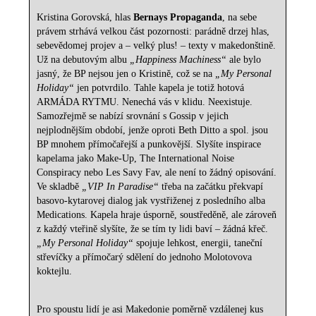
Kristina Gorovská, hlas
Bernays Propaganda
, na sebe
právem strhává velkou část pozornosti: parádně drzej hlas,
sebevědomej projev a – velký plus! – texty v makedonštině.
Už na debutovým albu
„Happiness Machiness“
ale bylo
jasný, že BP nejsou jen o Kristině, což se na
„My Personal
Holiday“
jen potvrdilo. Tahle kapela je totiž hotová
ARMÁDA RYTMU. Nenechá vás v klidu. Neexistuje.
Samozřejmě se nabízí srovnání s Gossip v jejich
nejplodnějším období, jenže oproti Beth Ditto a spol. jsou
BP mnohem přímočařejší a punkovější. Slyšíte inspirace
kapelama jako Make-Up, The International Noise
Conspiracy nebo Les Savy Fav, ale není to žádný opisování.
Ve skladbě
„VIP In Paradise“
třeba na začátku překvapí
basovo-kytarovej dialog jak vystřiženej z posledního alba
Medications. Kapela hraje úsporně, soustředěně, ale zároveň
z každý vteřině slyšíte, že se tím ty lidi baví – žádná křeč.
„My Personal Holiday“
spojuje lehkost, energii, taneční
střevíčky a přímočarý sdělení do jednoho Molotovova
koktejlu.
Pro spoustu lidí je asi Makedonie poměrně vzdálenej kus