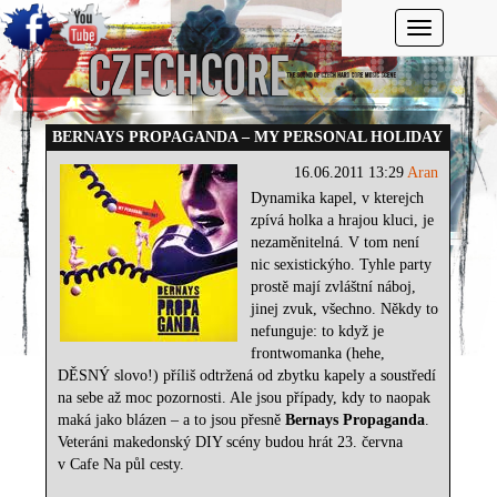
Toggle navi
BERNAYS PROPAGANDA – MY PERSONAL HOLIDAY
16.06.2011 13:29
Aran
Dynamika kapel, v kterejch
zpívá holka a hrajou kluci, je
nezaměnitelná. V tom není
nic sexistickýho. Tyhle party
prostě mají zvláštní náboj,
jinej zvuk, všechno. Někdy to
nefunguje: to když je
frontwomanka (hehe,
DĚSNÝ slovo!) příliš odtržená od zbytku kapely a soustředí
na sebe až moc pozornosti. Ale jsou případy, kdy to naopak
maká jako blázen – a to jsou přesně
Bernays Propaganda
.
Veteráni makedonský DIY scény budou hrát 23. června
v Cafe Na půl cesty.