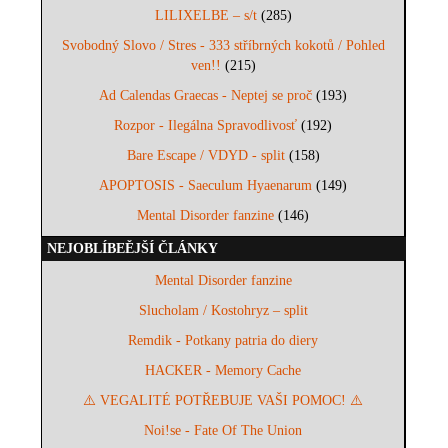
LILIXELBE – s/t
(285)
Svobodný Slovo / Stres - 333 stříbrných kokotů / Pohled
ven!!
(215)
Ad Calendas Graecas - Neptej se proč
(193)
Rozpor - Ilegálna Spravodlivosť
(192)
Bare Escape / VDYD - split
(158)
APOPTOSIS - Saeculum Hyaenarum
(149)
Mental Disorder fanzine
(146)
NEJOBLÍBEĚJŠÍ ČLÁNKY
Mental Disorder fanzine
Slucholam / Kostohryz – split
Remdik - Potkany patria do diery
HACKER - Memory Cache
⚠️ VEGALITÉ POTŘEBUJE VAŠI POMOC! ⚠️
Noi!se - Fate Of The Union