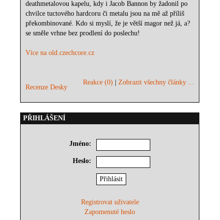
deathmetalovou kapelu, kdy i Jacob Bannon by žadonil po
chvilce tuctového hardcoru či metalu jsou na mě až příliš
překombinované. Kdo si myslí, že je větší magor než já, a?
se směle vrhne bez prodlení do poslechu!
Více na old.czechcore.cz
Reakce (0)
|
Zobrazit všechny články ...
Recenze Desky
PŘIHLÁŠENÍ
Jméno:
Heslo:
Registrovat uživatele
Zapomenuté heslo