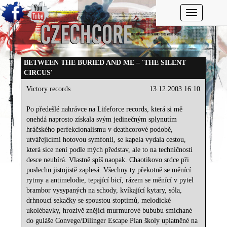
Toggle navi
BETWEEN THE BURIED AND ME – 'THE SILENT
CIRCUS'
Victory records
13.12.2003 16:10
Po předešlé nahrávce na Lifeforce records, která si mě
onehdá naprosto získala svým jedinečným splynutím
hráčského perfekcionalismu v deathcorové podobě,
utvářejícími hotovou symfonii, se kapela vydala cestou,
která sice není podle mých představ, ale to na techničnosti
desce neubírá. Vlastně spíš naopak. Chaotikovo srdce při
poslechu jistojistě zaplesá. Všechny ty překotně se měnící
rytmy a antimelodie, tepající bicí, rázem se měnící v pytel
brambor vysypaných na schody, kvíkající kytary, sóla,
drhnoucí sekačky se spoustou stoptimů, melodické
ukolébavky, hrozivě znějící murmurové bububu smíchané
do guláše Convege/Dilinger Escape Plan školy uplatněné na