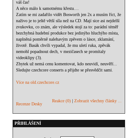
váš čas!
A něco málo k samotnému křestu....
Zatím se mi zadařilo vidět Bosworth jen 2x a musím říct, že
naživo je to ještě větší síla než na CD. Mají sice asi nejdelší
zvukovku, co znám, ale výsledek stojí za to: parádní téměř
bezchybná hudební produkce bez jedinýho hluchýho místa,
naplněná poměrně nalehavým zpěvem o lásce, zklamání,
životě. Basák chvíli vypadal, že mu uletí ruka, zpěvák
nemohl popadnout dech, v mezičasech se promítaly
videoklipy (3).
Zbytek už nemá cenu komentovat, kdo neuvidí, neuvěří...
Sledujte czechcore conserts a přijdte se přesvědčit sami.
Více na old.czechcore.cz
Reakce (0)
|
Zobrazit všechny články ...
Recenze Desky
PŘIHLÁŠENÍ