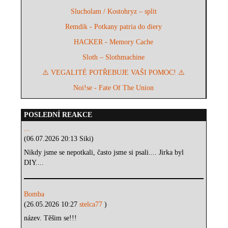
Slucholam / Kostohryz – split
Remdik - Potkany patria do diery
HACKER - Memory Cache
Sloth – Slothmachine
⚠️ VEGALITÉ POTŘEBUJE VAŠI POMOC! ⚠️
Noi!se - Fate Of The Union
POSLEDNÍ REAKCE
...
(06.07.2026 20:13 Siki)
Nikdy jsme se nepotkali, často jsme si psali.... Jirka byl
DIY....
Bomba
(26.05.2026 10:27
stelca77
)
název. Těšim se!!!