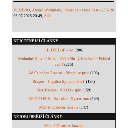
VENENÖ, Atelier Wolimierz, Pobiedna - Izero Fest - 27.6.26
06.07.2026 20:49,
Siki
NEJČTENĚJŠÍ ČLÁNKY
LILIXELBE – s/t
(286)
Svobodný Slovo / Stres - 333 stříbrných kokotů / Pohled
ven!!
(216)
Ad Calendas Graecas - Neptej se proč
(193)
Rozpor - Ilegálna Spravodlivosť
(193)
Bare Escape / VDYD - split
(159)
APOPTOSIS - Saeculum Hyaenarum
(149)
Mental Disorder fanzine
(147)
NEJOBLÍBEĚJŠÍ ČLÁNKY
Mental Disorder fanzine