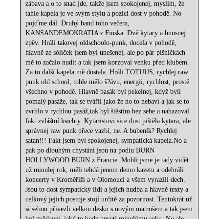
zábava a o to snad jde, takže jsem spokojenej, myslím, že
tahle kapela je ve svým stylu a pozici dost v pohodě. No
pojďme dál. Druhý band toho večera,
KANSANDEMOKRATIA z Finska. Dvě kytary a hnusnej
zpěv. Hráli takovej oldschoolo-punk, docela v pohodě,
hlavně ze sólíček jsem byl unešenej, ale po pár píšničkách
mě to začalo nudit a tak jsem korzoval venku před klubem.
Za to další kapela mě dostala. Hráli TOTUUS, rychlej raw
punk old school, tohle mělo š?ávu, energii, rychlost, prostě
všechno v pohodě. Hlavně basák byl pekelnej, když byli
pomalý pasáže, tak se tvářil jako že ho to nebaví a jak se to
zvrhlo v rychlou pasáž,tak byl štěstím bez sebe a nahazoval
fakt zvláštní ksichty. Kytaristovi sice dost pištěla kytara, ale
správnej raw punk přece vazbí, ne. A bubeník? Rychlej
satan!!! Fakt jsem byl spokojenej, sympatická kapela.No a
pak po dlouhým chystání jsou na podiu BURN
HOLLYWOOD BURN z Francie. Mohli jsme je tady vidět
už minulej rok, měli tehdá jenom demo kazetu a odehráli
koncerty v Kroměříži a v Olomouci a všem vyrazili dech.
Jsou to dost sympatický lidi a jejich hudba a hlavně texty a
celkový jejich postoje stojí určitě za pozornost. Tentokrát už
si sebou přivezli velkou desku s novým matrošem a tak jsem
byl zvědavej, jaký to bude oproti minulýmu roku. No ale