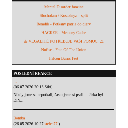
Mental Disorder fanzine
Slucholam / Kostohryz – split
Remdik - Potkany patria do diery
HACKER - Memory Cache
⚠️ VEGALITÉ POTŘEBUJE VAŠI POMOC! ⚠️
Noi!se - Fate Of The Union
Falcon Burns Fest
POSLEDNÍ REAKCE
...
(06.07.2026 20:13 Siki)
Nikdy jsme se nepotkali, často jsme si psali.... Jirka byl
DIY....
Bomba
(26.05.2026 10:27
stelca77
)