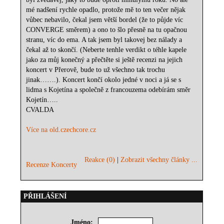
mé nadšení rychle opadlo, protože mě to ten večer nějak
vůbec nebavilo, čekal jsem větší bordel (že to půjde víc
CONVERGE směrem) a ono to šlo přesně na tu opačnou
stranu, víc do ema. A tak jsem byl takovej bez nálady a
čekal až to skončí. (Neberte tenhle verdikt o téhle kapele
jako za můj konečný a přečtěte si ještě recenzi na jejich
koncert v Přerově, bude to už všechno tak trochu
jinak…….). Koncert končí okolo jedné v noci a já se s
lidma s Kojetína a společně z francouzema odebírám směr
Kojetín…..
CVALDA
Více na old.czechcore.cz
Reakce (0)
|
Zobrazit všechny články ...
Recenze Koncerty
PŘIHLÁŠENÍ
Jméno: