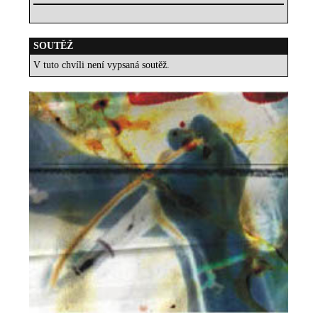
SOUTĚŽ
V tuto chvíli není vypsaná soutěž.