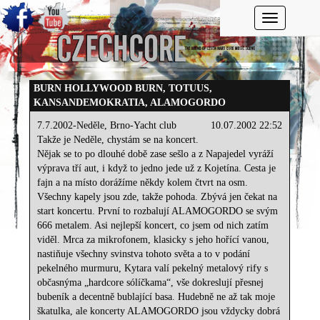
Toggle navi
BURN HOLLYWOOD BURN, TOTUUS,
KANSANDEMOKRATIA, ALAMOGORDO
7.7.2002-Neděle, Brno-Yacht club
10.07.2002 22:52
Takže je Neděle, chystám se na koncert.
Nějak se to po dlouhé době zase sešlo a z Napajedel vyráží
výprava tří aut, i když to jedno jede už z Kojetína. Cesta je
fajn a na místo dorážíme někdy kolem čtvrt na osm.
Všechny kapely jsou zde, takže pohoda. Zbývá jen čekat na
start koncertu. První to rozbalují ALAMOGORDO se svým
666 metalem. Asi nejlepší koncert, co jsem od nich zatím
viděl. Mrca za mikrofonem, klasicky s jeho hořící vanou,
nastiňuje všechny svinstva tohoto světa a to v podání
pekelného murmuru, Kytara valí pekelný metalový rify s
občasnýma „hardcore sólíčkama“, vše dokreslují přesnej
bubeník a decentně bublající basa. Hudebně ne až tak moje
škatulka, ale koncerty ALAMOGORDO jsou vždycky dobrá