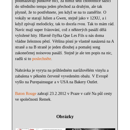
podmazávají punkové bicí, za nimiž sedí chobotnice sázící
do středního tempa jeden přechod za druhým, ale tak
plynně, že to postřehnete, jen když se na to zaměříte. O
vokály se starají Julien a Gwen, stejně jako v 12XU, a i
když zpívají melodicky, tak to docela rvou. Tak to mám rád.
Navíc mají super frázování, což z některých pasáží dělá
vyložené hity. Hlavně čtyřka Que Les Fils u nás doma
vládne železnou pěstí. Většina písní je vlastně nasázená na A
straně a na B straně je jeden dlouhej a pomalej song
zakonečenej noisovou pasáží. Stejně je ale ten popis na nic,
radši si to
poslechněte
.
Nahrávka je vyryta na průhledném narůžovělém vinylu a
zabalena v pěkném červeně vyvedeném obalu. V Evropě
vyšlo na Purepainsugar a v USA na Bakery Outlet.
Baton Rouge
zahrají 23.2.2012 v Praze v café Na půl cesty
ve společnosti Remek.
Obrázky