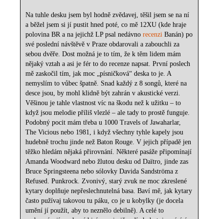
Na tuhle desku jsem byl hodně zvědavej, těšil jsem se na ní
a běžel jsem si jí pustit hned poté, co mě 12XU (kde hraje
polovina BR a na jejichž LP psal nedávno
recenzi
Banán) po
své poslední návštěvě v Praze obdarovali a zabouchli za
sebou dvěře. Dost možná je to tím, že k těm lidem mám
nějaký vztah a asi je fér to do recenze napsat. První poslech
mě zaskočil tím, jak moc „písničková“ deska to je. A
nemyslím to vůbec špatně. Snad každý z 8 songů, které na
desce jsou, by mohl klidně být zahrán v akustické verzi.
Věšinou je tahle vlastnost víc na škodu než k užitku – to
když jsou melodie příliš vlezlé – ale tady to prostě funguje.
Podobný pocit mám třeba u 1000 Travels of Jawaharlar,
The Vicious nebo 1981, i když všechny tyhle kapely jsou
hudebně trochu jinde než Baton Rouge. V jejich případě jen
těžko hledám nějaká přirovnání. Některé pasáže připomínají
Amanda Woodward nebo žlutou desku od Daïtro, jinde zas
Bruce Springsteena nebo sólovky Davida Sandströma z
Refused. Punkrock. Zvonivý, starý zvuk ne moc zkreslené
kytary doplňuje nepřeslechnutelná basa. Baví mě, jak kytary
často pužívaj takovou tu páku, co je u kobylky (je docela
umění jí použít, aby to neznělo debilně). A celé to