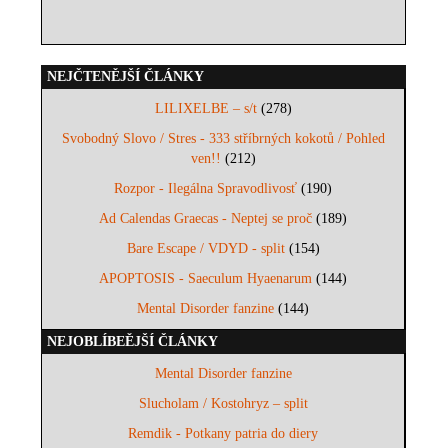
NEJČTENĚJŠÍ ČLÁNKY
LILIXELBE – s/t
(278)
Svobodný Slovo / Stres - 333 stříbrných kokotů / Pohled
ven!!
(212)
Rozpor - Ilegálna Spravodlivosť
(190)
Ad Calendas Graecas - Neptej se proč
(189)
Bare Escape / VDYD - split
(154)
APOPTOSIS - Saeculum Hyaenarum
(144)
Mental Disorder fanzine
(144)
NEJOBLÍBEĚJŠÍ ČLÁNKY
Mental Disorder fanzine
Slucholam / Kostohryz – split
Remdik - Potkany patria do diery