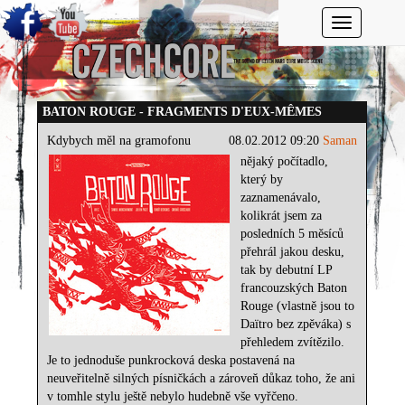
Toggle navi
BATON ROUGE - FRAGMENTS D'EUX-MÊMES
Kdybych měl na gramofonu
08.02.2012 09:20
Saman
nějaký počítadlo,
který by
zaznamenávalo,
kolikrát jsem za
posledních 5 měsíců
přehrál jakou desku,
tak by debutní LP
francouzských Baton
Rouge (vlastně jsou to
Daïtro bez zpěváka) s
přehledem zvítězilo.
Je to jednoduše punkrocková deska postavená na
neuveřitelně silných písničkách a zároveň důkaz toho, že ani
v tomhle stylu ještě nebylo hudebně vše vyřčeno.