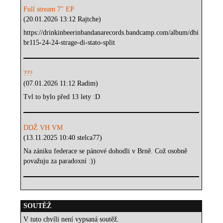
Full stream 7" EP
(20.01.2026 13:12 Rajtche)
https://drinkinbeerinbandanarecords.bandcamp.com/album/dbi
br115-24-24-strage-di-stato-split
???
(07.01.2026 11:12 Radim)
Tvl to bylo před 13 lety :D
DDŽ VH VM
(13.11.2025 10:40 stelca77)
Na zániku federace se pánové dohodli v Brně. Což osobně
považuju za paradoxní :))
SOUTĚŽ
V tuto chvíli není vypsaná soutěž.