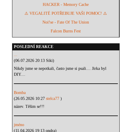
HACKER - Memory Cache
⚠️ VEGALITÉ POTŘEBUJE VAŠI POMOC! ⚠️
Noi!se - Fate Of The Union
Falcon Burns Fest
POSLEDNÍ REAKCE
...
(06.07.2026 20:13 Siki)
Nikdy jsme se nepotkali, často jsme si psali.... Jirka byl
DIY....
Bomba
(26.05.2026 10:27
stelca77
)
název. Těšim se!!!
jméno
(11.04.2026 19:13 ondra)