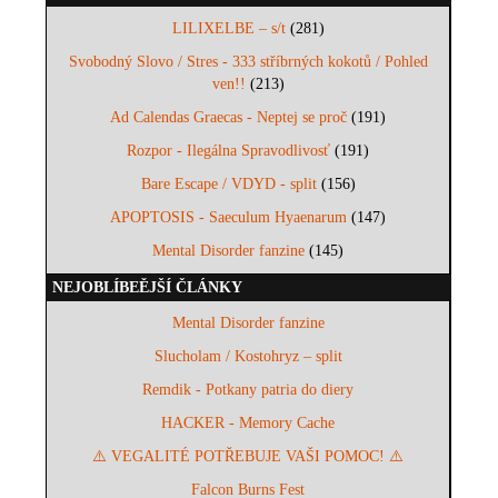
LILIXELBE – s/t
(281)
Svobodný Slovo / Stres - 333 stříbrných kokotů / Pohled
ven!!
(213)
Ad Calendas Graecas - Neptej se proč
(191)
Rozpor - Ilegálna Spravodlivosť
(191)
Bare Escape / VDYD - split
(156)
APOPTOSIS - Saeculum Hyaenarum
(147)
Mental Disorder fanzine
(145)
NEJOBLÍBEĚJŠÍ ČLÁNKY
Mental Disorder fanzine
Slucholam / Kostohryz – split
Remdik - Potkany patria do diery
HACKER - Memory Cache
⚠️ VEGALITÉ POTŘEBUJE VAŠI POMOC! ⚠️
Falcon Burns Fest