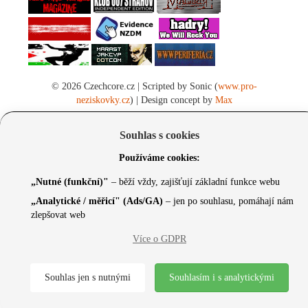
© 2026 Czechcore.cz | Scripted by Sonic (
www.pro-
neziskovky.cz
) | Design concept by
Max
Souhlas s cookies
Používáme cookies:
„Nutné (funkční)"
– běží vždy, zajišťují základní funkce webu
„Analytické / měřicí" (Ads/GA)
– jen po souhlasu, pomáhají nám
zlepšovat web
Více o GDPR
Souhlas jen s nutnými
Souhlasím i s analytickými