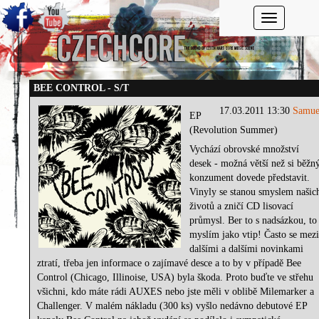
Toggle navi
BEE CONTROL - S/T
17.03.2011 13:30
Samue
EP
(Revolution Summer)
Vychází obrovské množství
desek - možná větší než si běžn
konzument dovede představit.
Vinyly se stanou smyslem našic
životů a zničí CD lisovací
průmysl. Ber to s nadsázkou, to
myslím jako vtip! Často se mez
dalšími a dalšími novinkami
ztratí, třeba jen informace o zajímavé desce a to by v případě Bee
Control (Chicago, Illinoise, USA) byla škoda. Proto buďte ve střehu
všichni, kdo máte rádi AUXES nebo jste měli v oblibě Milemarker a
Challenger. V malém nákladu (300 ks) vyšlo nedávno debutové EP