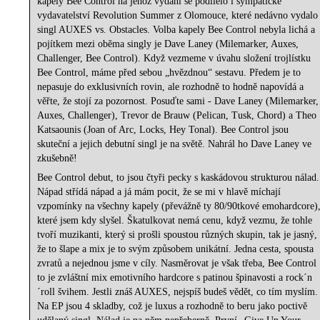
kapely Bee Control na jehož vydání se podílelo i sympatické
vydavatelství Revolution Summer z Olomouce, které nedávno vydalo
singl AUXES vs. Obstacles. Volba kapely Bee Control nebyla lichá a
pojítkem mezi oběma singly je Dave Laney (Milemarker, Auxes,
Challenger, Bee Control). Když vezmeme v úvahu složení trojlístku
Bee Control, máme před sebou „hvězdnou“ sestavu. Předem je to
nepasuje do exklusivních rovin, ale rozhodně to hodně napovídá a
věřte, že stojí za pozornost. Posuďte sami - Dave Laney (Milemarker,
Auxes, Challenger), Trevor de Brauw (Pelican, Tusk, Chord) a Theo
Katsaounis (Joan of Arc, Locks, Hey Tonal). Bee Control jsou
skuteční a jejich debutní singl je na světě. Nahrál ho Dave Laney ve
zkušebně!
Bee Control debut, to jsou čtyři pecky s kaskádovou strukturou nálad.
Nápad střídá nápad a já mám pocit, že se mi v hlavě míchají
vzpomínky na všechny kapely (převážně ty 80/90tkové emohardcore)
které jsem kdy slyšel. Škatulkovat nemá cenu, když vezmu, že tohle
tvoří muzikanti, který si prošli spoustou různých skupin, tak je jasný,
že to šlape a mix je to svým způsobem unikátní. Jedna cesta, spousta
zvratů a nejednou jsme v cíly. Nasměrovat je však třeba, Bee Control
to je zvláštní mix emotivního hardcore s patinou špinavosti a rock´n
´roll švihem. Jestli znáš AUXES, nejspíš budeš vědět, co tím myslím.
Na EP jsou 4 skladby, což je luxus a rozhodně to beru jako poctivě