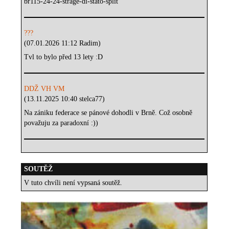
br115-24-24-strage-di-stato-split
???
(07.01.2026 11:12 Radim)
Tvl to bylo před 13 lety :D
DDŽ VH VM
(13.11.2025 10:40 stelca77)
Na zániku federace se pánové dohodli v Brně. Což osobně
považuju za paradoxní :))
SOUTĚŽ
V tuto chvíli není vypsaná soutěž.