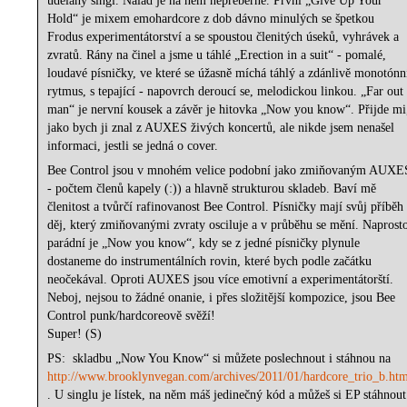
udělaný singl. Nálad je na něm nepřeberně. První „Give Up Your
Hold“ je mixem emohardcore z dob dávno minulých se špetkou
Frodus experimentátorství a se spoustou členitých úseků, vyhrávek a
zvratů. Rány na činel a jsme u táhlé „Erection in a suit“ - pomalé,
loudavé písničky, ve které se úžasně míchá táhlý a zdánlivě monotónn
rytmus, s tepající - napovrch deroucí se, melodickou linkou. „Far out
man“ je nervní kousek a závěr je hitovka „Now you know“. Přijde mi
jako bych ji znal z AUXES živých koncertů, ale nikde jsem nenašel
informaci, jestli se jedná o cover.
Bee Control jsou v mnohém velice podobní jako zmiňovaným AUXE
- počtem členů kapely (:)) a hlavně strukturou skladeb. Baví mě
členitost a tvůrčí rafinovanost Bee Control. Písničky mají svůj příběh 
děj, který zmiňovanými zvraty osciluje a v průběhu se mění. Naprost
parádní je „Now you know“, kdy se z jedné písničky plynule
dostaneme do instrumentálních rovin, které bych podle začátku
neočekával. Oproti AUXES jsou více emotivní a experimentátorští.
Neboj, nejsou to žádné onanie, i přes složitější kompozice, jsou Bee
Control punk/hardcoreově svěží!
Super! (S)
PS: skladbu „Now You Know“ si můžete poslechnout i stáhnou na
http://www.brooklynvegan.com/archives/2011/01/hardcore_trio_b.ht
. U singlu je lístek, na něm máš jedinečný kód a můžeš si EP stáhnout