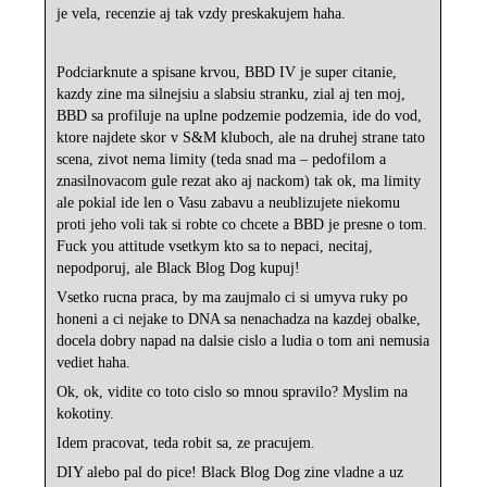
je vela, recenzie aj tak vzdy preskakujem haha.
Podciarknute a spisane krvou, BBD IV je super citanie,
kazdy zine ma silnejsiu a slabsiu stranku, zial aj ten moj,
BBD sa profiluje na uplne podzemie podzemia, ide do vod,
ktore najdete skor v S&M kluboch, ale na druhej strane tato
scena, zivot nema limity (teda snad ma – pedofilom a
znasilnovacom gule rezat ako aj nackom) tak ok, ma limity
ale pokial ide len o Vasu zabavu a neublizujete niekomu
proti jeho voli tak si robte co chcete a BBD je presne o tom.
Fuck you attitude vsetkym kto sa to nepaci, necitaj,
nepodporuj, ale Black Blog Dog kupuj!
Vsetko rucna praca, by ma zaujmalo ci si umyva ruky po
honeni a ci nejake to DNA sa nenachadza na kazdej obalke,
docela dobry napad na dalsie cislo a ludia o tom ani nemusia
vediet haha.
Ok, ok, vidite co toto cislo so mnou spravilo? Myslim na
kokotiny.
Idem pracovat, teda robit sa, ze pracujem.
DIY alebo pal do pice! Black Blog Dog zine vladne a uz