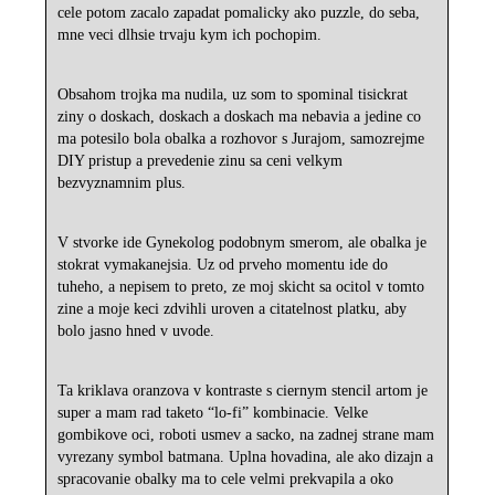
cele potom zacalo zapadat pomalicky ako puzzle, do seba,
mne veci dlhsie trvaju kym ich pochopim.
Obsahom trojka ma nudila, uz som to spominal tisickrat
ziny o doskach, doskach a doskach ma nebavia a jedine co
ma potesilo bola obalka a rozhovor s Jurajom, samozrejme
DIY pristup a prevedenie zinu sa ceni velkym
bezvyznamnim plus.
V stvorke ide Gynekolog podobnym smerom, ale obalka je
stokrat vymakanejsia. Uz od prveho momentu ide do
tuheho, a nepisem to preto, ze moj skicht sa ocitol v tomto
zine a moje keci zdvihli uroven a citatelnost platku, aby
bolo jasno hned v uvode.
Ta kriklava oranzova v kontraste s ciernym stencil artom je
super a mam rad taketo “lo-fi” kombinacie. Velke
gombikove oci, roboti usmev a sacko, na zadnej strane mam
vyrezany symbol batmana. Uplna hovadina, ale ako dizajn a
spracovanie obalky ma to cele velmi prekvapila a oko