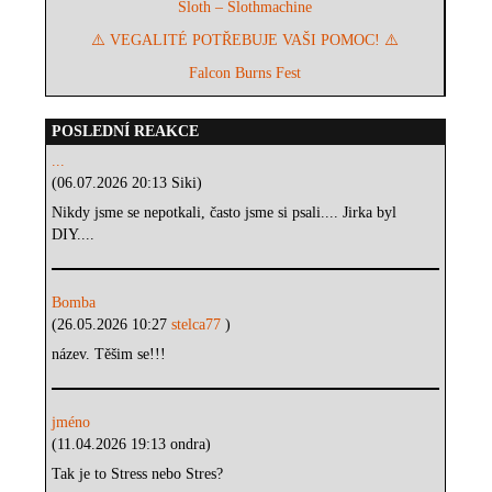
Sloth – Slothmachine
⚠️ VEGALITÉ POTŘEBUJE VAŠI POMOC! ⚠️
Falcon Burns Fest
POSLEDNÍ REAKCE
...
(06.07.2026 20:13 Siki)
Nikdy jsme se nepotkali, často jsme si psali.... Jirka byl
DIY....
Bomba
(26.05.2026 10:27
stelca77
)
název. Těšim se!!!
jméno
(11.04.2026 19:13 ondra)
Tak je to Stress nebo Stres?