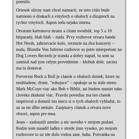
potesilo.
Oriesok ulicny nam chcel naznacit, ze toto cislo bude
namiesto o doskach a vinyloch o obaloch a dizajnoch na
tychto vinyloch. Aspon teda nejaka zmena.
Otvaram kartonovu stranu a citam uvodnik, top 5 a 10
hitparady, blab blab – nuda. Prvy rozhovor otvara banda
Hot Nerds, zahrievacie kolo, recenzie na dva koncerty –
nuda, Blondie Von Inferno rozhovor so psim interpretom na
Dog Lovers Records je sranda a dobry napad, tu som sa
zasmial nad tym celym prevedenim – klobuk dole, zacina
ma to dostavat.
Perverzni Rock n Roll je clanok o obaloch dosiek, ktore su
neuhladene, drsne, “sokujuce” – opakuje sa tu stale meno
Mark McCoye viac ako Boh v Biblii, asi budem musiet toho
cloveka zkuknut viac. Pravdu povediac ma ten clanok
inspiroval a donutil ma nieco si o tych obaloch vyhladat, to
uz sa mi dlho nestalo. Zaujmavy clanok a otvara nove
obzori, aspon pre mna.
Jesus – zaslouzili umelec a nic noveho v mojom podani.
Kedze som nasadil ladku v strede zinu vysoko, po mojom
rozhovore to uz ide dolu vodou zase, haha. Pozvanka na