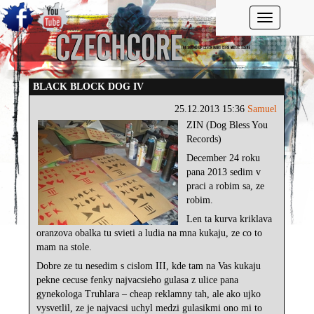
Toggle navi
BLACK BLOCK DOG IV
25.12.2013 15:36
Samuel
ZIN (Dog Bless You
Records)
December 24 roku
pana 2013 sedim v
praci a robim sa, ze
robim.
Len ta kurva kriklava
oranzova obalka tu svieti a ludia na mna kukaju, ze co to
mam na stole.
Dobre ze tu nesedim s cislom III, kde tam na Vas kukaju
pekne cecuse fenky najvacsieho gulasa z ulice pana
gynekologa Truhlara – cheap reklamny tah, ale ako ujko
vysvetlil, ze je najvacsi uchyl medzi gulasikmi ono mi to