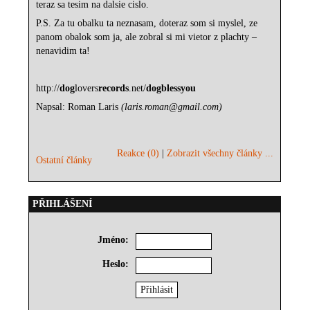
teraz sa tesim na dalsie cislo.
P.S. Za tu obalku ta neznasam, doteraz som si myslel, ze
panom obalok som ja, ale zobral si mi vietor z plachty –
nenavidim ta!
http://
dog
lovers
records
.net/
dog
bless
you
Napsal: Roman Laris
(laris.roman@gmail.com)
Reakce (0)
|
Zobrazit všechny články ...
Ostatní články
PŘIHLÁŠENÍ
Jméno:
Heslo: