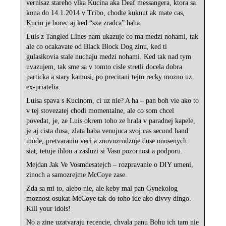
vernisaz stareho vlka Kucina aka Deaf messangera, ktora sa
kona do 14.1.2014 v Tribo, chodte kuknut ak mate cas,
Kucin je borec aj ked “sxe zradca” haha.
Luis z Tangled Lines nam ukazuje co ma medzi nohami, tak
ale co ocakavate od Black Block Dog zinu, ked ti
gulasikovia stale nuchaju medzi nohami. Ked tak nad tym
uvazujem, tak sme sa v tomto cisle stretli docela dobra
particka a stary kamosi, po precitani tejto recky mozno uz
ex-priatelia.
Luisa spava s Kucinom, ci uz nie? A ha – pan boh vie ako to
v tej stovezatej chodi momentalne, ale co som chcel
povedat, je, ze Luis okrem toho ze hrala v paradnej kapele,
je aj cista dusa, zlata baba venujuca svoj cas second hand
mode, pretvaraniu veci a znovuzrodzuje duse onosenych
siat, tetuje ihlou a zasluzi si Vasu pozornost a podporu.
Mejdan Jak Ve Vosmdesatejch – rozpravanie o DIY umeni,
zinoch a samozrejme McCoye zase.
Zda sa mi to, alebo nie, ale keby mal pan Gynekolog
moznost osukat McCoye tak do toho ide ako divvy dingo.
Kill your idols!
No a zine uzatvaraju recencie, chvala panu Bohu ich tam nie