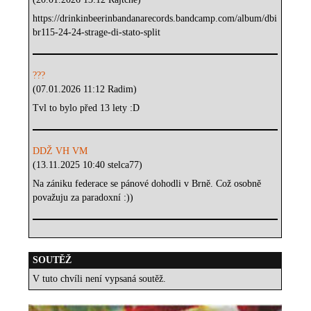
https://drinkinbeerinbandanarecords.bandcamp.com/album/dbi
br115-24-24-strage-di-stato-split
???
(07.01.2026 11:12 Radim)
Tvl to bylo před 13 lety :D
DDŽ VH VM
(13.11.2025 10:40 stelca77)
Na zániku federace se pánové dohodli v Brně. Což osobně
považuju za paradoxní :))
SOUTĚŽ
V tuto chvíli není vypsaná soutěž.