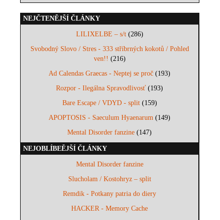
NEJČTENĚJŠÍ ČLÁNKY
LILIXELBE – s/t
(286)
Svobodný Slovo / Stres - 333 stříbrných kokotů / Pohled
ven!!
(216)
Ad Calendas Graecas - Neptej se proč
(193)
Rozpor - Ilegálna Spravodlivosť
(193)
Bare Escape / VDYD - split
(159)
APOPTOSIS - Saeculum Hyaenarum
(149)
Mental Disorder fanzine
(147)
NEJOBLÍBEĚJŠÍ ČLÁNKY
Mental Disorder fanzine
Slucholam / Kostohryz – split
Remdik - Potkany patria do diery
HACKER - Memory Cache