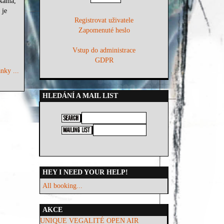
tkama,
 je
Registrovat uživatele
Zapomenuté heslo
Vstup do administrace
GDPR
nky ...
HLEDÁNÍ A MAIL LIST
HEY I NEED YOUR HELP!
All booking...
AKCE
UNIQUE VEGALITÉ OPEN AIR