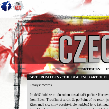
ARTICLES
E
CAST FROM EDEN - 'THE DEAFENED ART OF B
Catalyst records
Po delší době se mi do rukou dostal další počin z Kurtova
from Eden. Troufám si tvrdit, že po Point of no return js
Risen mají sice silný poselství, ale hudebně je to fakt n