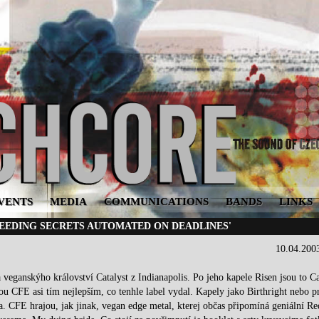
VENTS
MEDIA
COMMUNICATIONS
BANDS
LINKS
LEEDING SECRETS AUTOMATED ON DEADLINES'
10.04.200
 veganskýho království Catalyst z Indianapolis. Po jeho kapele Risen jsou to Ca
ou CFE asi tím nejlepším, co tenhle label vydal. Kapely jako Birthright nebo p
uda. CFE hrajou, jak jinak, vegan edge metal, kterej občas připomíná geniální Re