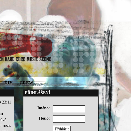
DIY
CREW
PŘIHLÁŠENÍ
3 23:11
Jméno:
st
Heslo:
rávě
d roses