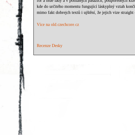
for a blue lady a v pomalejch pasážích, podpořenejch klá
kde do určitého momentu fungující láskyplný vztah končí
mimo fakt dobrejch textů i ujštění, že jejich vize straigh
Více na old.czechcore.cz
Recenze Desky