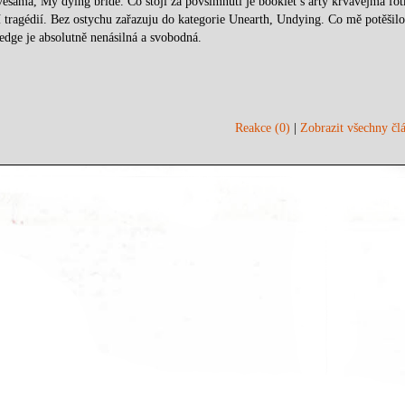
vesama, My dying bride. Co stojí za povšimnutí je booklet s arty krvavejma fo
 tragédií. Bez ostychu zařazuju do kategorie Unearth, Undying. Co mě potěšilo
t edge je absolutně nenásilná a svobodná.
Reakce (0)
|
Zobrazit všechny člá