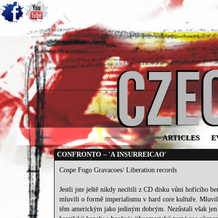
ARTICLES
E
CONFRONTO – 'A INSURREICAO'
Cospe Fogo Gravacoes/ Liberation records
Jestli jste ještě nikdy necítili z CD disku vůni hořícího
mluvili o formě imperialismu v hard core kultuře. Mluvil
těm americkým jako jediným dobrým. Nezůstali však jen u