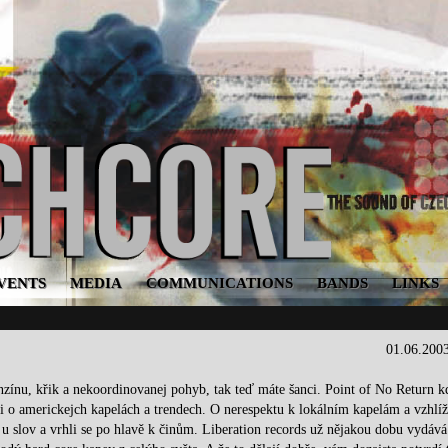
VENTS
MEDIA
COMMUNICATIONS
BANDS
LINKS
01.06.200
 benzínu, křik a nekoordinovanej pohyb, tak teď máte šanci. Point of No Return k
i o americkejch kapelách a trendech. O nerespektu k lokálním kapelám a vzhlíž
 slov a vrhli se po hlavě k činům. Liberation records už nějakou dobu vydává