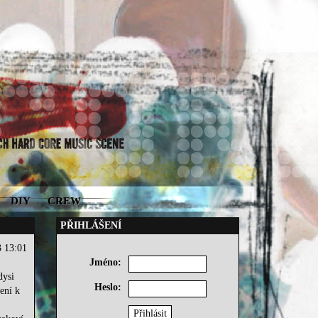
DIY
CREW
PŘIHLÁŠENÍ
3 13:01
Jméno:
dysi
Heslo:
ení k