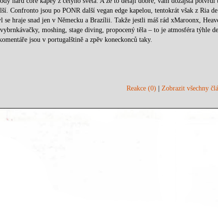
dý hard core kapey z celýho světa. A že to dělají dobře, vám dozajsta potvrdí 
ší. Confronto jsou po PONR další vegan edge kapelou, tentokrát však z Ria de
yl se hraje snad jen v Německu a Brazílii. Takže jestli máš rád xMaroonx, Heav
vybrnkávačky, moshing, stage diving, propocený těla – to je atmosféra týhle de
 komentáře jsou v portugalštině a zpěv koneckonců taky.
Reakce (0)
|
Zobrazit všechny člá