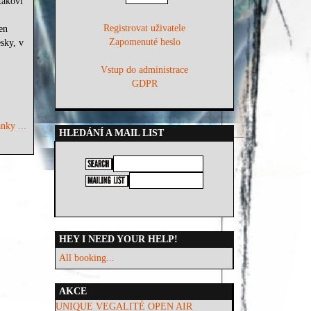
takoví
Registrovat uživatele
en
Zapomenuté heslo
sky, v
Vstup do administrace
GDPR
nky ...
HLEDÁNÍ A MAIL LIST
HEY I NEED YOUR HELP!
All booking...
AKCE
UNIQUE VEGALITÉ OPEN AIR