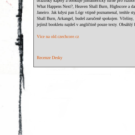
brazilský kapely a bookuje jihoamerický turné pro různoro
What Happens Next?, Heaven Shall Burn, Highscore a dal
Janeiro. Jak kdysi pan Lógr vtipně poznamenal, tenhle st
Shall Burn, Arkangel, budeš zaručeně spokojen. Včelíny, 
jejímž bookletu najdeš v angličtině pouze texty. Obsáhlý
Více na old.czechcore.cz
Recenze Desky