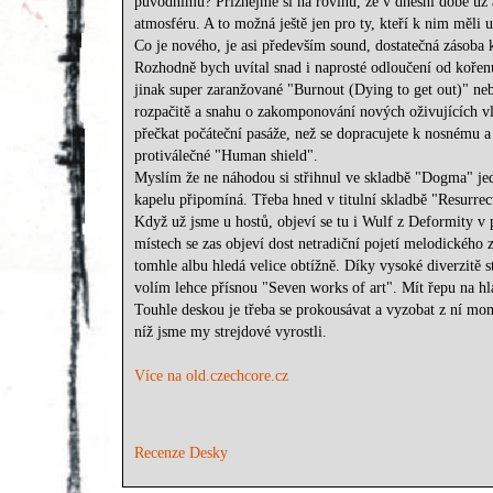
původnímu? Přiznejme si na rovinu, že v dnešní době už
atmosféru. A to možná ještě jen pro ty, kteří k nim měli u
Co je nového, je asi především sound, dostatečná zásoba
Rozhodně bych uvítal snad i naprosté odloučení od koře
jinak super zaranžované "Burnout (Dying to get out)" neb
rozpačitě a snahu o zakomponování nových oživujících vliv
přečkat počáteční pasáže, než se dopracujete k nosnému a
protiválečné "Human shield".
Myslím že ne náhodou si střihnul ve skladbě "Dogma" je
kapelu připomíná. Třeba hned v titulní skladbě "Resurr
Když už jsme u hostů, objeví se tu i Wulf z Deformity v
místech se zas objeví dost netradiční pojetí melodického
tomhle albu hledá velice obtížně. Díky vysoké diverzitě s
volím lehce přísnou "Seven works of art". Mít řepu na hlav
Touhle deskou je třeba se prokousávat a vyzobat z ní mo
níž jsme my strejdové vyrostli.
Více na old.czechcore.cz
Recenze Desky