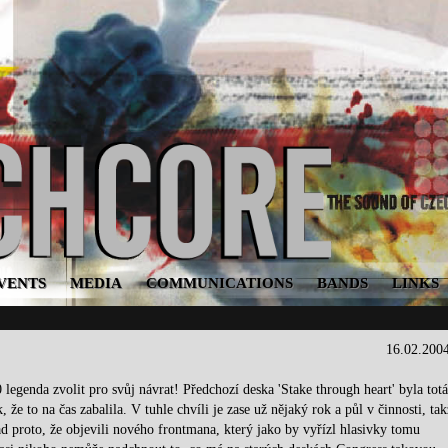
VENTS
MEDIA
COMMUNICATIONS
BANDS
LINKS
16.02.200
legenda zvolit pro svůj návrat! Předchozí deska 'Stake through heart' byla tot
že to na čas zabalila. V tuhle chvíli je zase už nějaký rok a půl v činnosti, tak
d proto, že objevili nového frontmana, který jako by vyřízl hlasivky tomu