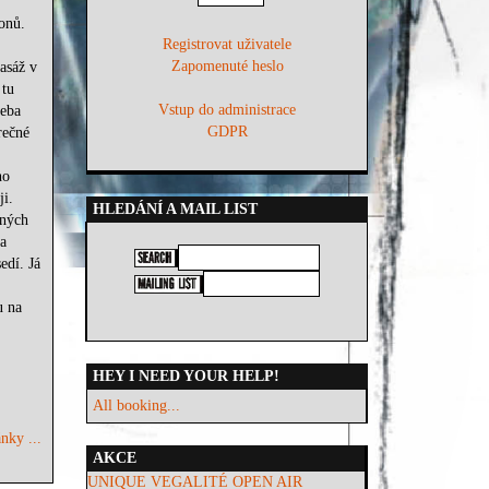
honů.
Registrovat uživatele
Zapomenuté heslo
asáž v
 tu
Vstup do administrace
řeba
GDPR
rečné
ho
i.
HLEDÁNÍ A MAIL LIST
iných
a
edí. Já
u na
HEY I NEED YOUR HELP!
All booking...
nky ...
AKCE
UNIQUE VEGALITÉ OPEN AIR