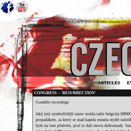
ARTICLES
E
CONGRESS – 'RESURRECTION'
Goodlife recordings
Jaký jiný symboličtější název mohla tahle belgická H8000 
propadákem, za který se snad kapela musela stydět natolik, 
bylo na čase předvést, proč to dali znovu dohromady. Sna