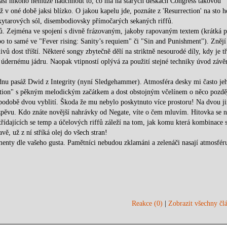
 asi nikoho nemůže nadchnout to, co má na starých deskách Congress takovou
ž v oné době jaksi blízko. O jakou kapelu jde, poznáte z 'Resurrection' na sto 
 kytarových sól, disembodiovsky přímočarých sekaných riffů.
nů. Zejména ve spojení s divně frázovaným, jakoby rapovaným textem (krátká p
o to samé ve "Fever rising: Sanity’s requiem" či "Sin and Punishment"). Znějí
ů dost tříští. Některé songy zbytečně dělí na striktně nesourodé díly, kdy je t
 údernému jádru. Naopak vtipností oplývá za použití stejné techniky úvod závě
dnu pasáž Dwid z Integrity (nyní Sledgehammer). Atmosféra desky mi často je
ection" s pěkným melodickým začátkem a dost obstojným včelínem o něco pozděj
 podobě dvou vyblití. Škoda že mu nebylo poskytnuto více prostoru! Na dvou j
 zpěvu. Kdo znáte novější nahrávky od Negate, víte o čem mluvím. Hitovka se n
třídajících se temp a účelových riffů záleží na tom, jak komu která kombinace s
ě, už z ní stříká olej do všech stran!
menty dle vašeho gusta. Pamětníci nebudou zklamáni a zelenáči nasají atmosfér
Reakce (0)
|
Zobrazit všechny člá