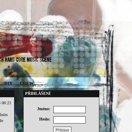
DIY
CREW
PŘIHLÁŠENÍ
4 00:21
Jméno:
álním
Heslo:
že