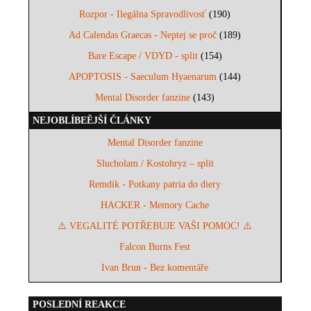
Rozpor - Ilegálna Spravodlivosť
(190)
Ad Calendas Graecas - Neptej se proč
(189)
Bare Escape / VDYD - split
(154)
APOPTOSIS - Saeculum Hyaenarum
(144)
Mental Disorder fanzine
(143)
NEJOBLÍBEĚJŠÍ ČLÁNKY
Mental Disorder fanzine
Slucholam / Kostohryz – split
Remdik - Potkany patria do diery
HACKER - Memory Cache
⚠️ VEGALITÉ POTŘEBUJE VAŠI POMOC! ⚠️
Falcon Burns Fest
Ivan Brun - Bez komentáře
POSLEDNÍ REAKCE