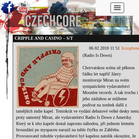
Toggle navi
CRIPPLE AND CASINO – S/T
06.02.2010 11:51
Jirzophon
(Radio Is Down)
Chorvatskou scénu už pěknou
řádku let napříč žánry
monitoruje Miran na svém
sympatickém vydavatelství
Moonlee records. A tak trochu i
jeho zásluhou se můžeme
podívat na zoubek další z
tamějších indie kapel. Tentokrát ve vydání debutové velké desky nem
prsty samotný Miran, ale vydavatelství Radio Is Down z Ameriky.
Který se k této kapele dostal naprosto náhodou, při jednom letmém
brouzdání po myspaceu narazil na tuhle čtyřku ze Záhřebu.
Provozovatel tohohle vydavatelství byl kapelou natolik okouzlen, že