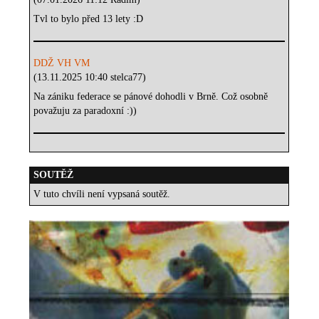
Tvl to bylo před 13 lety :D
DDŽ VH VM
(13.11.2025 10:40 stelca77)
Na zániku federace se pánové dohodli v Brně. Což osobně
považuju za paradoxní :))
SOUTĚŽ
V tuto chvíli není vypsaná soutěž.