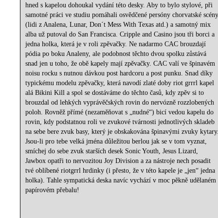
hned s kapelou dohoukal vydání této desky. Aby to bylo stylové, při
samotné práci ve studiu pomáhali osvědčené persóny chorvatské scén
(lidi z Analena, Lunar, Don´t Mess With Texas atd.) a samotný mix
alba už putoval do San Francisca. Cripple and Casino jsou tři borci a
jedna holka, která je v roli zpěvačky. Ne nadarmo CAC brouzdají
pódia po boku Analeny, ale podobnost těchto dvou spolku zůstává
snad jen u toho, že obě kapely mají zpěvačky. CAC valí ve špinavém
noisu rocku s nutnou dávkou post hardcoru a post punku. Snad díky
typickému modelu zpěvačky, která navodí zlaté doby riot grrrl kapel
alá Bikini Kill a spol se dostáváme do těchto časů, kdy zpěv si to
brouzdal od lehkých vyprávěčských rovin do nervózně rozzlobených
poloh. Rovněž přímé (nezaměňovat s „nudné“) bicí vedou kapelu do
rovin, kdy podstatnou roli ve zvukové tvárnosti jednotlivých skladeb
na sebe bere zvuk basy, který je obskakována špinavými zvuky kytary
Jsou-li pro tebe velká jména důležitou berlou jak se v tom vyznat,
smíchej do sebe zvuk starších desek Sonic Youth, Jesus Lizard,
Jawbox opatři to nervozitou Joy Division a za nástroje nech posadit
tvé oblíbené riotgrrl hrdinky (i přesto, že v této kapele je „jen“ jedna
holka). Tahle sympatická deska navíc vychází v moc pěkně udělaném
papírovém přebalu!