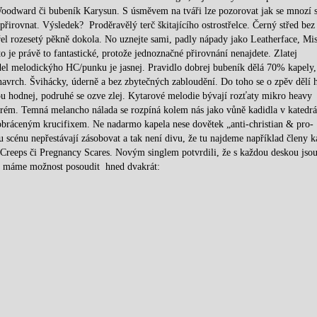
oodward či bubeník Karysun. S úsměvem na tváři lze pozorovat jak se mnozí s
řirovnat. Výsledek? Proděravělý terč škitajícího ostrostřelce. Černý střed bez
řel rozesetý pěkně dokola. No uznejte sami, padly nápady jako Leatherface, Misf
to je právě to fantastické, protože jednoznačné přirovnání nenajdete. Zlatej
el melodickýho HC/punku je jasnej. Pravidlo dobrej bubeník dělá 70% kapely,
navrch. Švihácky, úderně a bez zbytečných zabloudění. Do toho se o zpěv dělí 
nou hodnej, podruhé se ozve zlej. Kytarové melodie bývají rozťaty mikro heavy
tarém. Temná melancho nálada se rozpíná kolem nás jako vůně kadidla v katedrál
 obráceným krucifixem. Ne nadarmo kapela nese dovětek „anti-christian & pro-
u scénu nepřestávají zásobovat a tak není divu, že tu najdeme například členy k
Creeps či Pregnancy Scares. Novým singlem potvrdili, že s každou deskou jsou
živo, máme možnost posoudit hned dvakrát: