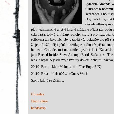
kytarista Amanda W
Crusades k něčemu p
škrábance a houf st
Boy Sets Fire,... A 
devadesátkovej mod
platí jednoznačně a ještě klidně můžeme přidat pár bodů 
celá parta, tedy čtyři různý polohy, styly a prohazy. Jed
sólíčkem tak jako nic, aby vzápětí vše pokračovalo při s
že je to boží raději pánům neříkejte, nebo vás přetáhnou
humen“. Crusades to jsou ostřílení jezdci, kteří Kanadsko
jako Buried Inside, Steve Adamyk Band, Sedatives, The 
lepší a lepší. A jestli svoje kvality dokáží obhájit i na
20.10. Brno – klub Melodka // + The Boys (UK)
21.10. Prha – klub 007 // +Got A Wolf
Sakra jak já se těším…
Crusades
Destructure
bandcamp