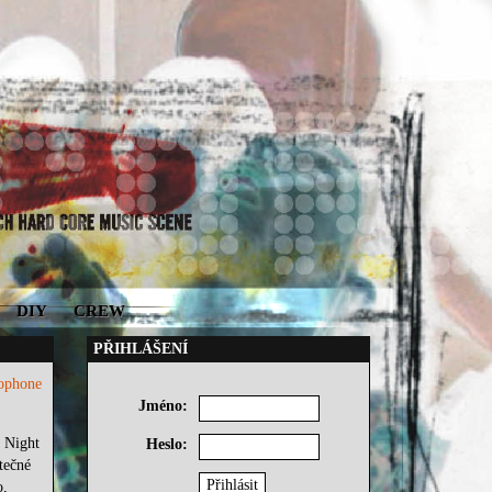
DIY
CREW
PŘIHLÁŠENÍ
zophone
Jméno:
e Night
Heslo:
tečné
o,