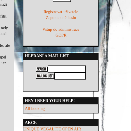
naží
Registrovat uživatele
its,
Zapomenuté heslo
 tady
Vstup do administrace
hned
GDPR
e, ale
HLEDÁNÍ A MAIL LIST
apel
 jen
HEY I NEED YOUR HELP!
All booking...
AKCE
UNIQUE VEGALITÉ OPEN AIR