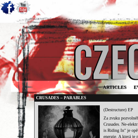
ARTICLES
E
CRUSADES – PARABLES
(Destructure) EP
Za zvuku pozvolnéh
Crusades. Ne-elektr
is Riding In“ je op
energie. A která je