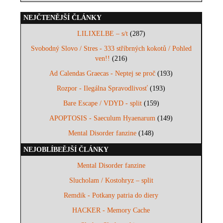
NEJČTENĚJŠÍ ČLÁNKY
LILIXELBE – s/t
(287)
Svobodný Slovo / Stres - 333 stříbrných kokotů / Pohled
ven!!
(216)
Ad Calendas Graecas - Neptej se proč
(193)
Rozpor - Ilegálna Spravodlivosť
(193)
Bare Escape / VDYD - split
(159)
APOPTOSIS - Saeculum Hyaenarum
(149)
Mental Disorder fanzine
(148)
NEJOBLÍBEĚJŠÍ ČLÁNKY
Mental Disorder fanzine
Slucholam / Kostohryz – split
Remdik - Potkany patria do diery
HACKER - Memory Cache