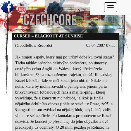
Toggle navi
CURSED – BLACKOUT AT SUNRISE
(Goodfellow Records)
05.04.2007 07:55
Jak hrajou kapely, který maj po určitý době kultovní status?
Třeba takhle: jednoho deštivýho podvečera, po úmorný
cestě přes celou Anglii do Walesu, který předcházela
blitková smrš? na rozbouřeným trajektu, doráží Kanadskej
Kozel k lokálu, kde se měl konat jeho obřad. Nikde ani
noha, která by mohla zavadit o pentagram, jenom parta
bitkychtivejch fotbalovejch fans a majitel-pingl, kterej
vysvětluje, že z koncertu nic nebude, jelikož je finále
nějakýho debilního zápasu (tohle se stává i v Praze, že?!) a
štamgasti nejsou zvědaví na nějakej hluk, když chtěj vidět
vlnící se sí? nepřítele. Po kontaktu s promotérem se Kozel
dozvídá, že koncert je přesunutej do jeho obýváku a dvě
předkapely už odehrály. O 20 min. později je Rohatec na