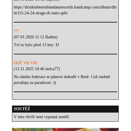
https://drinkinbeerinbandanarecords.bandcamp.com/album/dbi
br115-24-24-strage-di-stato-split
???
(07.01.2026 11:12 Radim)
Tvl to bylo před 13 lety :D
DDŽ VH VM
(13.11.2025 10:40 stelca77)
Na zániku federace se pánové dohodli v Brně. Což osobně
považuju za paradoxní :))
SOUTĚŽ
V tuto chvíli není vypsaná soutěž.