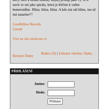
navíc to zní jako spirála, která je klíčem k vašim
hemeroidům. Hlína, hlína, hlína. A kdo má rád hlínu, ten už
má zasazíno!!!
Goodfellow Records
Cursed
Více na old.czechcore.cz
Reakce (0)
|
Zobrazit všechny články ...
Recenze Desky
PŘIHLÁŠENÍ
Jméno:
Heslo: