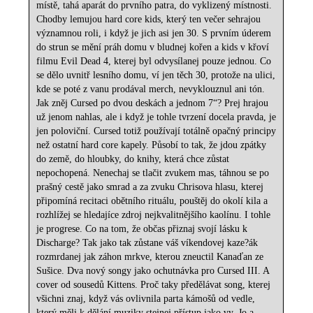
místě, tahá aparát do prvního patra, do vyklizený místnosti.
Chodby lemujou hard core kids, který ten večer sehrajou
významnou roli, i když je jich asi jen 30. S prvním úderem
do strun se mění práh domu v bludnej kořen a kids v křoví
filmu Evil Dead 4, kterej byl odvysílanej pouze jednou. Co
se dělo uvnitř lesního domu, ví jen těch 30, protože na ulici,
kde se poté z vanu prodával merch, nevyklouznul ani tón.
Jak zněj Cursed po dvou deskách a jednom 7“? Prej hrajou
už jenom nahlas, ale i když je tohle tvrzení docela pravda, je
jen poloviční. Cursed totiž používají totálně opačný principy
než ostatní hard core kapely. Působí to tak, že jdou zpátky
do země, do hloubky, do knihy, která chce zůstat
nepochopená. Nenechaj se tlačit zvukem mas, táhnou se po
prašný cestě jako smrad a za zvuku Chrisova hlasu, kterej
připomíná recitaci obětního rituálu, pouštěj do okolí kila a
rozhlížej se hledajíce zdroj nejkvalitnějšího kaolínu. I tohle
je progrese. Co na tom, že občas přiznaj svojí lásku k
Discharge? Tak jako tak zůstane váš víkendovej kaze?ák
rozmrdanej jak záhon mrkve, kterou zneuctil Kanaďan ze
Sušice. Dva nový songy jako ochutnávka pro Cursed III. A
cover od sousedů Kittens. Proč taky předělávat song, kterej
všichni znaj, když vás ovlivnila parta kámošů od vedle,
který měli k dělání muziky stejnej přístup jako vy. Jo a