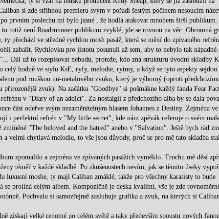
 Německa, ty si vzal na mušku producent Andy Sneap, který se již zasloužil na
 Caliban si zde střihnou premieru svým v pořadí šestým počinem nesoucím náze
iž po prvním poslechu mi bylo jasné , že hodlá atakovat mnohem širší publikum.
a to totiž není Roadrunnner publikum zvyklé, jde se rovnou na věc. Ohromná g
y, ty přechází ve středně rychlou mosh pasáž, která se mění do zpívaného refré
ohli zabalit. Rychlovku pro jistotu posunuli až sem, aby to nebylo tak nápadné.
"... Dál už to rozepisovat nebudu, protože, kdo zná strukturu úvodní skladby 
o celý hodně ve stylu KsE, ryfy, melodie, rytmy, a když se tyto aspekty sejdou
haleno pod rouškou nu-metalového zvuku, který je výborný (oproti předchozím
hu přirozenější zvuk). Na začátku "Goodbye" si pošmákne každý fanda Fear Fac
 refrénu v "Diary of an addict". Za nostalgii z předchozího alba by se dala pov
okonce část odeřve svým nezaměnitelným hlasem Johannes z Destiny. Zejména ve
ojí i perfektní refrén v "My little secret", kde nám zpěvák referuje o svém ma
iž zmíněné "The beloved and the hatred" anebo v "Salvation". Ještě bych rád zm
 a velmi chytlavá melodie, to vše jsou důvody, proč se pro mě tato skladba sta
 album zpomalilo a zejména ve zpívaných pasážích vyměklo. Trochu mě děsí zpí
bsaženy téměř v každé skladbě. Po zkušenostech nevím, jak se těmito úseky vypo
du luxusní moshe, ty mají Caliban zmáklé, takže pro všechny karatisty to bude
erá se prolíná celým albem. Kompozičně je deska kvalitní, vše je zde rovnoměrn
otónně. Pochvalu si samozřejmě zasluhuje grafika a zvuk, na kterých si Caliba
ně získají velké renomé po celém světě a taky především spoustu nových fano