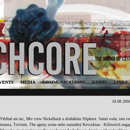
VENTS
MEDIA
COMMUNICATIONS
BANDS
LINKS
18.08.200
Většině asi nic, Mtv crew Nickelback a drsňákům Slipknot. Samá voda, tato re
himaera, Trivium, The agony scene nebo natuněný Kevorkian - Killswitch enga