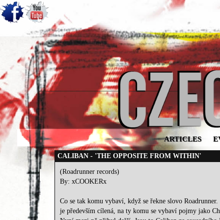
ARTICLES
E
CALIBAN - 'THE OPPOSITE FROM WITHIN'
(Roadrunner records)
By: xCOOKERx
Co se tak komu vybaví, když se řekne slovo Roadrunner. 
je především cílená, na ty komu se vybaví pojmy jako C