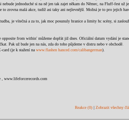
asi nebude jednoduché si na ně jen tak zajet někam do Němec, na Fluff-fest už je
to zrovna malá akce, tudíž asi taky ani nejlevnější. Možná je to pro jejich ha
hudba, je vítečná a za to, jak moc posunuly hranice a limity hc scény, si zaslouž
 opposite from within' můžeme dopřát již dnes. Oficiální datum vydání je sta
očkat. Pak už bude jen na nás, zda do toho půjdeme v distru nebo v obchodě.
-card (je k stažení na
www.flashen hanced.com/calibangerman
).
 , www.lifeforcerecords.com
Reakce (0)
|
Zobrazit všechny člá