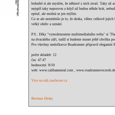
bohužel si ale myslím, že některé z nich ztratí. Taky už 
nejspíš taky nepozvou a když už budou někde hrát, nebude 
epitaf, ale možná se jen mýlím.
Co se ale nezměnilo je to, že deska, vůbec celkově jejich 
velký obdiv a uznání.
P.S.: Díky "vymoženostem multimedialního světa" si 'The
na dvacátého září, tudíž si budeme muset ještě chvilku p
Pro všechny nedočkavce Roadrunner připravil elegantní E
počet skladeb: 12
čas: 47:47
hodnocení: 8/10
web: www.calibanmetal.com , www.roadrunnerrecords.de
Více na old.czechcore.cz
Recenze Desky