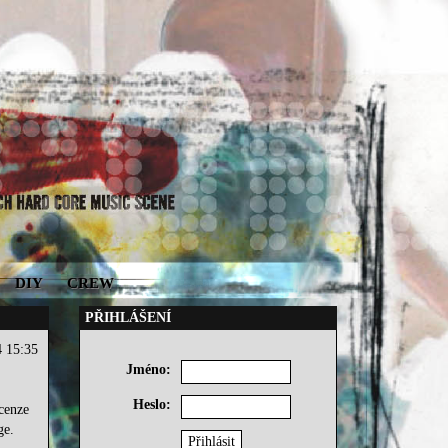
DIY
CREW
PŘIHLÁŠENÍ
4 15:35
Jméno:
Heslo:
cenze
ge.