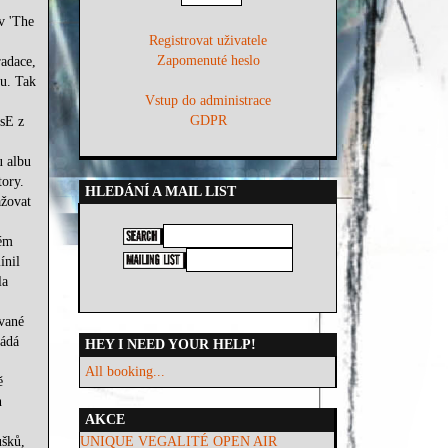
v 'The
Registrovat uživatele
Zapomenuté heslo
radace,
nu. Tak
Vstup do administrace
GDPR
KsE z
u albu
tory.
HLEDÁNÍ A MAIL LIST
ažovat
lém
ínil
la
vané
řádá
HEY I NEED YOUR HELP!
All booking...
ě
n
AKCE
ušků,
UNIQUE VEGALITÉ OPEN AIR