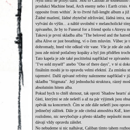
Nyní mezi ně přibyl další. Jsou to Caliban ze sousedního
produkci Machine head, Arch enemy nebo i Earth crisis.
opposite from within'. Je to čtvrté full-lenght album a j
Žádné mazlení, žádné zbytečné zdržování, žádná intra, n
vyřvání do výšin... a náhlé uvolnění v melancholické tón
zpívaného, že by to Funeral for a friend spolu s Atreyu m
Taková je první skladba alba "The beloved and the hatred
alba Alive or just breathing, ví o čem mluvím. Vůbec je t
dohromady, hned víte odkud vítr vane. Vše je zde ale za
jsou zde mírně potlačeny kopáky a byl jim přidělen troc
Tato kapela je zde také pocítitelná například ve zpívaném
"I've sold myself" anebo "One of there days", v té si d
finálním moshi je to opravdu velmi efektní. Za zmínku st
tajemství. Další zpívané refrény nalezneme například v j
skladbu "Stigmata". Její jednoduchá struktura, rázný mosh
absolutním hitem alba.
Pokud bych to chtěl shrnout, tak oproti 'Shadow hearts'
části, kterými se zde nešetří a až na pár výjimek jsou o
zpěvák na koncertech. Čím se zde dále nešetří jsou oprav
jedinečný zážitek. Dále je zde citelná atmosféra KsE, kt
rozloženo, nic nevybočuje a přesto skladby nepůsobí mon
dávají vždy opravdu záležet.
No nebudeme si nic nalhávat, Caliban tímto tahem rozhod