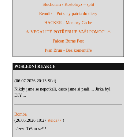
Slucholam / Kostohryz – split
Remdik - Potkany patria do diery
HACKER - Memory Cache
⚠️ VEGALITÉ POTŘEBUJE VAŠI POMOC! ⚠️
Falcon Burns Fest
Ivan Brun - Bez komentáře
POSLEDNÍ REAKCE
...
(06.07.2026 20:13 Siki)
Nikdy jsme se nepotkali, často jsme si psali.... Jirka byl
DIY....
Bomba
(26.05.2026 10:27
stelca77
)
název. Těšim se!!!