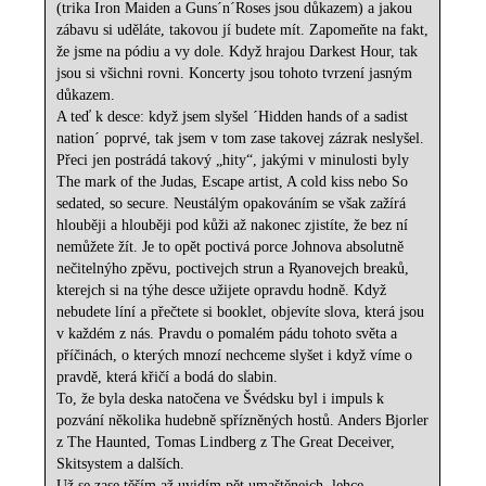
(trika Iron Maiden a Guns´n´Roses jsou důkazem) a jakou
zábavu si uděláte, takovou jí budete mít. Zapomeňte na fakt,
že jsme na pódiu a vy dole. Když hrajou Darkest Hour, tak
jsou si všichni rovni. Koncerty jsou tohoto tvrzení jasným
důkazem.
A teď k desce: když jsem slyšel ´Hidden hands of a sadist
nation´ poprvé, tak jsem v tom zase takovej zázrak neslyšel.
Přeci jen postrádá takový „hity“, jakými v minulosti byly
The mark of the Judas, Escape artist, A cold kiss nebo So
sedated, so secure. Neustálým opakováním se však zažírá
hlouběji a hlouběji pod kůži až nakonec zjistíte, že bez ní
nemůžete žít. Je to opět poctivá porce Johnova absolutně
nečitelnýho zpěvu, poctivejch strun a Ryanovejch breaků,
kterejch si na týhe desce užijete opravdu hodně. Když
nebudete líní a přečtete si booklet, objevíte slova, která jsou
v každém z nás. Pravdu o pomalém pádu tohoto světa a
příčinách, o kterých mnozí nechceme slyšet i když víme o
pravdě, která křičí a bodá do slabin.
To, že byla deska natočena ve Švédsku byl i impuls k
pozvání několika hudebně spřízněných hostů. Anders Bjorler
z The Haunted, Tomas Lindberg z The Great Deceiver,
Skitsystem a dalších.
Už se zase těším až uvidím pět umaštěnejch, lehce