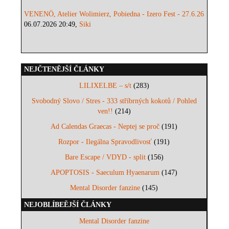
VENENÖ, Atelier Wolimierz, Pobiedna - Izero Fest - 27.6.26
06.07.2026 20:49,
Siki
NEJČTENĚJŠÍ ČLÁNKY
LILIXELBE – s/t
(283)
Svobodný Slovo / Stres - 333 stříbrných kokotů / Pohled
ven!!
(214)
Ad Calendas Graecas - Neptej se proč
(191)
Rozpor - Ilegálna Spravodlivosť
(191)
Bare Escape / VDYD - split
(156)
APOPTOSIS - Saeculum Hyaenarum
(147)
Mental Disorder fanzine
(145)
NEJOBLÍBEĚJŠÍ ČLÁNKY
Mental Disorder fanzine