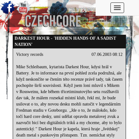
Toggle navi
DARKEST HOUR - 'HIDDEN HANDS OF A SADIST
NATION'
Victory records
07.06.2003 08:12
Mike Schleibaum, kytarista Darkest Hour, kdysi hrál v
Battery. Je to informace na první pohled zcela podružná, ale
když neskončíte se čtením této recenze právě tady, tak časem
pochopíte širší souvislosti. Když jsem loni mluvil s Mikem
v Rossweinu, kde během třicetiminutovýho setu rozžhavili
dav tak, že málem rozsekal místní klub, řekl mi, že bude
usilovat o to, aby novou desku mohli natočit v legendárním
Fredman studiu v Goteborgu. „Jde o to, že málokdo, kdo
točí hard core desky, umí udělat opravdu metalovej zvuk a
nazvučit bicí bez digitálních triků a my chceme, aby to bylo
autentický.“ Darkest Hour je kapela, která hraje „švédskej“
death metal s punkovým přístupem. Tzn. nemíchat styly