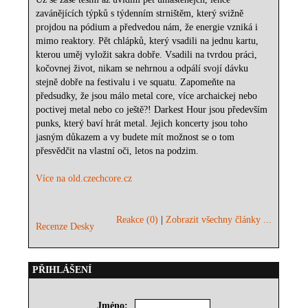
zavánějících týpků s týdenním strništěm, který svižně
projdou na pódium a předvedou nám, že energie vzniká i
mimo reaktory. Pět chlápků, který vsadili na jednu kartu,
kterou uměj vyložit sakra dobře. Vsadili na tvrdou práci,
kočovnej život, nikam se nehrnou a odpálí svojí dávku
stejně dobře na festivalu i ve squatu. Zapomeňte na
předsudky, že jsou málo metal core, více archaickej nebo
poctivej metal nebo co ještě?! Darkest Hour jsou především
punks, který baví hrát metal. Jejich koncerty jsou toho
jasným důkazem a vy budete mít možnost se o tom
přesvědčit na vlastní oči, letos na podzim.
Více na old.czechcore.cz
Reakce (0)
|
Zobrazit všechny články ...
Recenze Desky
PŘIHLÁŠENÍ
Jméno: