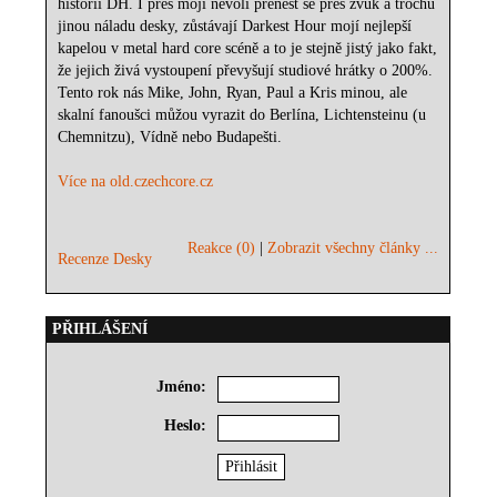
historii DH. I přes mojí nevoli přenést se přes zvuk a trochu
jinou náladu desky, zůstávají Darkest Hour mojí nejlepší
kapelou v metal hard core scéně a to je stejně jistý jako fakt,
že jejich živá vystoupení převyšují studiové hrátky o 200%.
Tento rok nás Mike, John, Ryan, Paul a Kris minou, ale
skalní fanoušci můžou vyrazit do Berlína, Lichtensteinu (u
Chemnitzu), Vídně nebo Budapešti.
Více na old.czechcore.cz
Reakce (0)
|
Zobrazit všechny články ...
Recenze Desky
PŘIHLÁŠENÍ
Jméno:
Heslo: