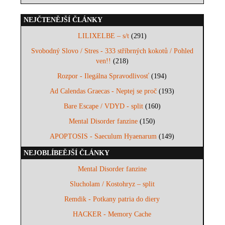
NEJČTENĚJŠÍ ČLÁNKY
LILIXELBE – s/t
(291)
Svobodný Slovo / Stres - 333 stříbrných kokotů / Pohled
ven!!
(218)
Rozpor - Ilegálna Spravodlivosť
(194)
Ad Calendas Graecas - Neptej se proč
(193)
Bare Escape / VDYD - split
(160)
Mental Disorder fanzine
(150)
APOPTOSIS - Saeculum Hyaenarum
(149)
NEJOBLÍBEĚJŠÍ ČLÁNKY
Mental Disorder fanzine
Slucholam / Kostohryz – split
Remdik - Potkany patria do diery
HACKER - Memory Cache