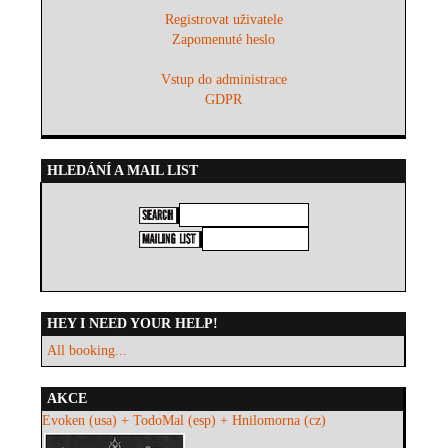
Registrovat uživatele
Zapomenuté heslo
Vstup do administrace
GDPR
HLEDÁNÍ A MAIL LIST
HEY I NEED YOUR HELP!
All booking...
AKCE
Evoken (usa) + TodoMal (esp) + Hnilomorna (cz)