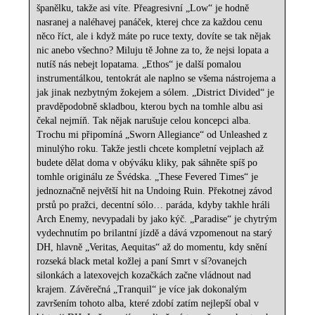
španělku, takže asi víte. Přeagresivní „Low“ je hodně
nasranej a naléhavej panáček, kterej chce za každou cenu
něco říct, ale i když máte po ruce texty, dovíte se tak nějak
nic anebo všechno? Miluju tě Johne za to, že nejsi lopata a
nutíš nás nebejt lopatama. „Ethos“ je další pomalou
instrumentálkou, tentokrát ale naplno se všema nástrojema a
jak jinak nezbytným žokejem a sólem. „District Divided“ je
pravděpodobně skladbou, kterou bych na tomhle albu asi
čekal nejmíň. Tak nějak narušuje celou koncepci alba.
Trochu mi připomíná „Sworn Allegiance“ od Unleashed z
minulýho roku. Takže jestli chcete kompletní vejplach až
budete dělat doma v obýváku kliky, pak sáhněte spíš po
tomhle originálu ze Švédska. „These Fevered Times“ je
jednoznačně největší hit na Undoing Ruin. Překotnej závod
prstů po pražci, decentní sólo… paráda, kdyby takhle hráli
Arch Enemy, nevypadali by jako kýč. „Paradise“ je chytrým
vydechnutím po brilantní jízdě a dává vzpomenout na starý
DH, hlavně „Veritas, Aequitas“ až do momentu, kdy snění
rozseká black metal kožlej a paní Smrt v sí?ovanejch
silonkách a latexovejch kozačkách začne vládnout nad
krajem. Závěrečná „Tranquil“ je více jak dokonalým
završením tohoto alba, které zdobí zatím nejlepší obal v