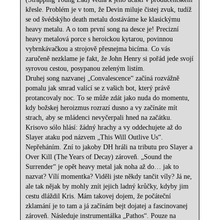
křesle. Problém je v tom, že Devin miluje čistej zvuk, tudíž
se od švédskýho death metalu dostáváme ke klasickýmu
heavy metalu. A o tom první song na desce je! Precizní
heavy metalová porce s heroickou kytarou, povinnou
vybrnkávačkou a strojově přesnejma bicíma. Co vás
zaručeně nezklame je fakt, že John Henry si pořád jede svojí
syrovou cestou, posypanou zeleným listím.
Druhej song nazvanej „Convalescence“ začíná rozvážně
pomalu jak smrad valící se z vašich bot, který právě
protancovaly noc. To se může zdát jako nuda do momentu,
kdy božskej heroizmus rozrazí dusno a vy začínáte mít
strach, aby se mládenci nevyčerpali hned na začátku.
Krisovo sólo hlásí: žádný hrachy a vy oddechujete až do
Slayer ataku pod názvem „This Will Outlive Us“.
Nepřeháním. Zní to jakoby DH hráli na tributu pro Slayer a
Over Kill (The Years of Decay) zároveň. „Sound the
Surrender“ je opět heavy metal jak noha až do… jak to
nazvat? Vílí momentka? Viděli jste někdy tančit víly? Já ne,
ale tak nějak by mohly znít jejich ladný krůčky, kdyby jim
cestu dláždil Kris. Mám takovej dojem, že počáteční
zklamání je to tam a já začínám bejt dojatej a fascinovanej
zároveň. Následuje instrumentálka „Pathos“. Pouze na