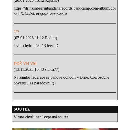
(20.01.2026 13:12 Rajtche)
https://drinkinbeerinbandanarecords.bandcamp.com/album/dbi
br115-24-24-strage-di-stato-split
???
(07.01.2026 11:12 Radim)
Tvl to bylo před 13 lety :D
DDŽ VH VM
(13.11.2025 10:40 stelca77)
Na zániku federace se pánové dohodli v Brně. Což osobně
považuju za paradoxní :))
SOUTĚŽ
V tuto chvíli není vypsaná soutěž.