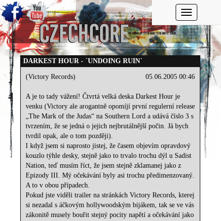
Toggle navi
DARKEST HOUR - ´UNDOING RUIN´
(Victory Records)
05.06.2005 00:46
A je to tady vážení! Čtvrtá velká deska Darkest Hour je
venku (Victory ale arogantně opomíjí první regulerní release
„The Mark of the Judas“ na Southern Lord a udává číslo 3 s
tvrzením, že se jedná o jejich nejbrutálnější počin. Já bych
tvrdil opak, ale o tom později).
I když jsem si naprosto jistej, že časem objevím opravdový
kouzlo týhle desky, stejně jako to trvalo trochu dýl u Sadist
Nation, teď musím říct, že jsem stejně zklamanej jako z
Epizody III. Mý očekávání byly asi trochu předimenzovaný.
A to v obou případech.
Pokud jste viděli trailer na stránkách Victory Records, kterej
si nezadal s áčkovým hollywoodským bijákem, tak se ve vás
zákonitě musely bouřit stejný pocity napětí a očekávání jako