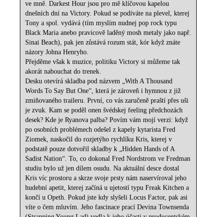
ve mně. Darkest Hour jsou pro mě klíčovou kapelou
dnešních dní na Victory. Pokud se podíváte na plevel, kterej
Tony a spol. vydává (tím myslím nudnej pop rock typu
Black Maria anebo pravicově laděný mosh metaly jako např.
Sinai Beach), pak jen zůstává rozum stát, kór když znáte
názory Johna Henryho.
Přejděme však k muzice, politiku Victory si můžeme tak
akorát nabouchat do trenek.
Desku otevírá skladba pod názvem „With A Thousand
Words To Say But One“, která je zároveň i hymnou z již
zmiňovaného traileru. První, co vás zaručeně praští přes uši
je zvuk. Kam se poděl onen švédskej feeling předchozách
desek? Kde je Ryanova palba? Povím vám mojí verzi: když
po osobních problémech odešel z kapely kytarista Fred
Ziomek, naskočil do rozjetýho rychlíku Kris, kterej v
podstatě pouze dotvořil skladby k „Hidden Hands of A
Sadist Nation“. To, co dokonal Fred Nordstrom ve Fredman
studiu bylo už jen dílem osudu. Na aktuální desce dostal
Kris víc prostoru a skrze svoje prsty nám naservíroval jeho
hudební apetit, kterej začíná u ujetostí typu Freak Kitchen a
končí u Opeth. Pokud jste kdy slyšeli Locus Factor, pak asi
víte o čem mluvím. Jeho fascinace prací Devina Townsenda
(Strapping Young Lad) vedla k jeho účasti v producentském