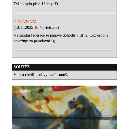
Tvl to bylo před 13 lety :D
DDŽ VH VM
(13.11.2025 10:40 stelca77)
Na zániku federace se pánové dohodli v Brně. Což osobně
považuju za paradoxní :))
SOUTĚŽ
V tuto chvíli není vypsaná soutěž.