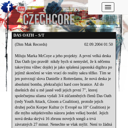
Toggle navi
DAS OATH – S/T
(Dim Mak Records)
02.09.2004 01:50
Miluju Marka McCoye a jeho projekty. A první velká deska
Das Oath (po pravdě: nikdy bych si nemyslel, že k něčemu
takovýmu vůbec dojde) je jako splašená japonská digihra po
jejímž skončení se vám vrací do reality sakra těžko. Tím se
jen potvrzují slova Danielle z Rotterdamu, že nová deska je
absolutní bomba, překračující hard core hranice. Až do
dnešních dní u mě jasně vedl jejich první 7", kterej
společnejma silama vydali 3/4 zúčastněných členů Das Oath
(tedy Youth Attack, Gloom a Coalition), protože jejich
druhej počin Korper Kultur (v Evropě na 10“ Coalition) je
dle mýho subjektivního názoru jeden velkej bordel. Jejich
nová deska skrývá 16 zbrusu novejch songů a trvá
závratných 27 minut. Nenechte se však mýlit. Není to žádná