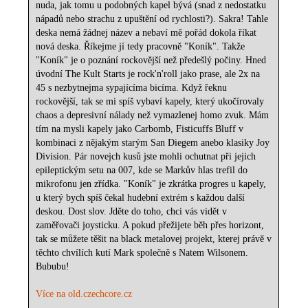
nuda, jak tomu u podobných kapel bývá (snad z nedostatku
nápadů nebo strachu z upuštění od rychlosti?). Sakra! Tahle
deska nemá žádnej název a nebaví mě pořád dokola říkat
nová deska. Říkejme jí tedy pracovně "Koník". Takže
"Koník" je o poznání rockovější než předešlý počiny. Hned
úvodní The Kult Starts je rock'n'roll jako prase, ale 2x na
45 s nezbytnejma sypajícíma bicíma. Když řeknu
rockovější, tak se mi spíš vybaví kapely, který ukočírovaly
chaos a depresivní nálady než vymazlenej homo zvuk. Mám
tím na mysli kapely jako Carbomb, Fisticuffs Bluff v
kombinaci z nějakým starým San Diegem anebo klasiky Joy
Division. Pár novejch kusů jste mohli ochutnat při jejich
epileptickým setu na 007, kde se Markův hlas trefil do
mikrofonu jen zřídka. "Koník" je zkrátka progres u kapely,
u který bych spíš čekal hudební extrém s každou další
deskou. Dost slov. Jděte do toho, chci vás vidět v
zaměřovači joysticku. A pokud přežijete běh přes horizont,
tak se můžete těšit na black metalovej projekt, kterej právě v
těchto chvílích kutí Mark společně s Natem Wilsonem.
Bububu!
Více na old.czechcore.cz