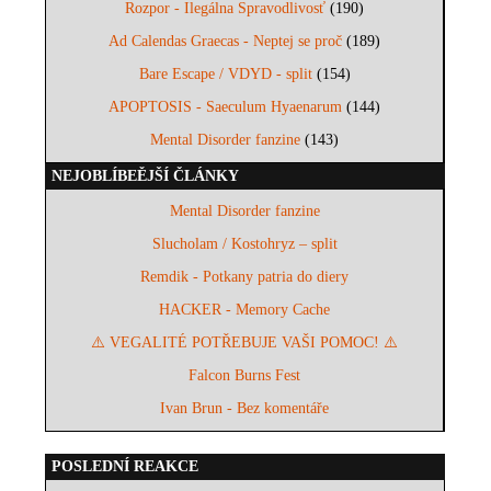
Rozpor - Ilegálna Spravodlivosť
(190)
Ad Calendas Graecas - Neptej se proč
(189)
Bare Escape / VDYD - split
(154)
APOPTOSIS - Saeculum Hyaenarum
(144)
Mental Disorder fanzine
(143)
NEJOBLÍBEĚJŠÍ ČLÁNKY
Mental Disorder fanzine
Slucholam / Kostohryz – split
Remdik - Potkany patria do diery
HACKER - Memory Cache
⚠️ VEGALITÉ POTŘEBUJE VAŠI POMOC! ⚠️
Falcon Burns Fest
Ivan Brun - Bez komentáře
POSLEDNÍ REAKCE