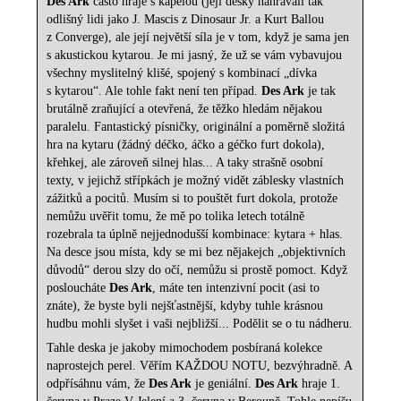
Des Ark
často hraje s kapelou (její desky nahrávali tak
odlišný lidi jako J. Mascis z Dinosaur Jr. a Kurt Ballou
z Converge), ale její největší síla je v tom, když je sama jen
s akustickou kytarou. Je mi jasný, že už se vám vybavujou
všechny myslitelný klišé, spojený s kombinací „dívka
s kytarou“. Ale tohle fakt není ten případ.
Des Ark
je tak
brutálně zraňující a otevřená, že těžko hledám nějakou
paralelu. Fantastický písničky, originální a poměrně složitá
hra na kytaru (žádný déčko, áčko a géčko furt dokola),
křehkej, ale zároveň silnej hlas... A taky strašně osobní
texty, v jejichž střípkách je možný vidět záblesky vlastních
zážitků a pocitů. Musím si to pouštět furt dokola, protože
nemůžu uvěřit tomu, že mě po tolika letech totálně
rozebrala ta úplně nejjednodušší kombinace: kytara + hlas.
Na desce jsou místa, kdy se mi bez nějakejch „objektivních
důvodů“ derou slzy do očí, nemůžu si prostě pomoct. Když
posloucháte
Des Ark
, máte ten intenzivní pocit (asi to
znáte), že byste byli nejšťastnější, kdyby tuhle krásnou
hudbu mohli slyšet i vaši nejbližší... Podělit se o tu nádheru.
Tahle deska je jakoby mimochodem posbíraná kolekce
naprostejch perel. Věřím KAŽDOU NOTU, bezvýhradně. A
odpřísáhnu vám, že
Des Ark
je geniální.
Des Ark
hraje 1.