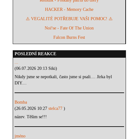
Remdik - Potkany patria do diery
HACKER - Memory Cache
⚠️ VEGALITÉ POTŘEBUJE VAŠI POMOC! ⚠️
Noi!se - Fate Of The Union
Falcon Burns Fest
POSLEDNÍ REAKCE
...
(06.07.2026 20:13 Siki)
Nikdy jsme se nepotkali, často jsme si psali.... Jirka byl
DIY....
Bomba
(26.05.2026 10:27
stelca77
)
název. Těšim se!!!
jméno