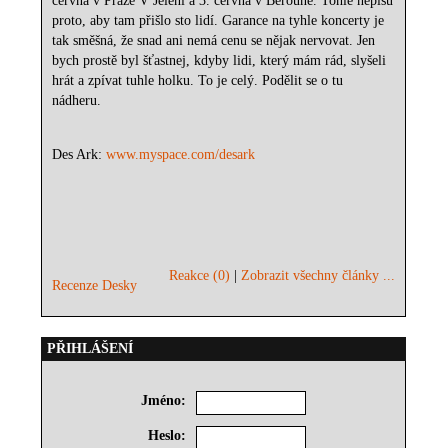
června v Praze V Jelení a 3. června v Berouně. Tohle nepíšu
proto, aby tam přišlo sto lidí. Garance na tyhle koncerty je
tak směšná, že snad ani nemá cenu se nějak nervovat. Jen
bych prostě byl šťastnej, kdyby lidi, který mám rád, slyšeli
hrát a zpívat tuhle holku. To je celý. Podělit se o tu
nádheru.
Des Ark:
www.myspace.com/desark
Reakce (0)
|
Zobrazit všechny články ...
Recenze Desky
PŘIHLÁŠENÍ
Jméno:
Heslo: