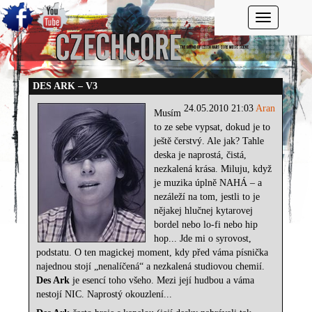
Toggle navi
DES ARK – V3
24.05.2010 21:03
Aran
Musím
to ze sebe vypsat, dokud je to
ještě čerstvý. Ale jak? Tahle
deska je naprostá, čistá,
nezkalená krása. Miluju, když
je muzika úplně NAHÁ – a
nezáleží na tom, jestli to je
nějakej hlučnej kytarovej
bordel nebo lo-fi nebo hip
hop... Jde mi o syrovost,
podstatu. O ten magickej moment, kdy před váma písnička
najednou stojí „nenalíčená“ a nezkalená studiovou chemií.
Des Ark
je esencí toho všeho. Mezi její hudbou a váma
nestojí NIC. Naprostý okouzlení...