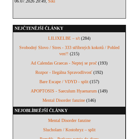
06.07.2026 20:49,
Siki
NEJČTENĚJŠÍ ČLÁNKY
LILIXELBE – s/t
(284)
Svobodný Slovo / Stres - 333 stříbrných kokotů / Pohled
ven!!
(215)
Ad Calendas Graecas - Neptej se proč
(193)
Rozpor - Ilegálna Spravodlivosť
(192)
Bare Escape / VDYD - split
(157)
APOPTOSIS - Saeculum Hyaenarum
(149)
Mental Disorder fanzine
(146)
NEJOBLÍBEĚJŠÍ ČLÁNKY
Mental Disorder fanzine
Slucholam / Kostohryz – split