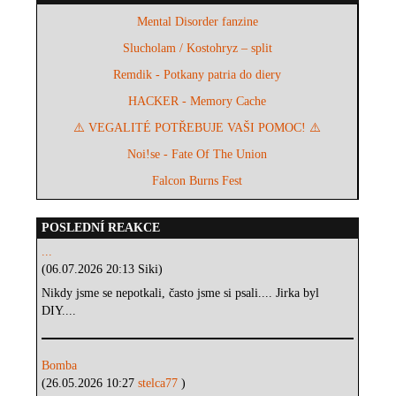
Mental Disorder fanzine
Slucholam / Kostohryz – split
Remdik - Potkany patria do diery
HACKER - Memory Cache
⚠️ VEGALITÉ POTŘEBUJE VAŠI POMOC! ⚠️
Noi!se - Fate Of The Union
Falcon Burns Fest
POSLEDNÍ REAKCE
...
(06.07.2026 20:13 Siki)
Nikdy jsme se nepotkali, často jsme si psali.... Jirka byl
DIY....
Bomba
(26.05.2026 10:27
stelca77
)