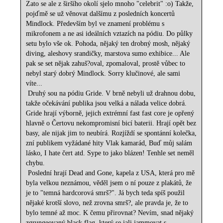
Zato se ale z širšího okolí sjelo mnoho "celebrit" :o) Takže,
pojďmě se už věnovat dalšímu z posledních koncertů
Mindlock. Především byl ve znamení problému s
mikrofonem a ne asi ideálních vztazích na pódiu. Do půlky
setu bylo vše ok. Pohoda, nějaký ten drobný mosh, nějaký
diving, aleshovy srandičky, marstova sumo exhibice... Ale
pak se set nějak zahuš?oval, zpomaloval, prostě vůbec to
nebyl starý dobrý Mindlock. Sorry klučinové, ale sami
víte...
Druhý sou na pódiu Gride. V brně nebyli už drahnou dobu,
takže očekávání publika jsou velká a nálada velice dobrá.
Gride hrají výborně, jejich extrémní fast fast core je opřený
hlavně o Čertovu nekompromisní bicí baterii. Hrají opět bez
basy, ale nijak jim to neubírá. Rozjíždí se spontánní kolečka,
zní publikem vyžádané hity Vlak kamarád, Buď můj salám
lásko, I hate čert atd. Sype to jako blázen! Tenhle set neměl
chybu.
Poslední hrají Dead and Gone, kapela z USA, která pro mě
byla velkou neznámou, věděl jsem o ní pouze z plakátů, že
je to "temná hardcorová smrš?". Já bych teda spíš použil
nějaké krotší slovo, než zrovna smrš?, ale pravda je, že to
bylo temné až moc. K čemu přirovnat? Nevím, snad nějaký
zgrungeovaný black flag, který se jali jammovat s