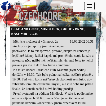
Toggle navi
DEAD AND GONE, MINDLOCK, GRIDE - BRNO,
KASHMIR 12.5.02
Měli jste možnost si všimnout, že
18.05.2002 08:31
všechny moje reporty jsou zásadně jen
pochvalné. Je to tak správně, protože jakejkoliv koncert je
lepší než žádnej, každá kapela má pro někoho svoje kouzlo a
pokud se něco nelíbí mě, neříkám nic víc, než že se to nelíbí
právě a jen mě. Tak to tak berte i tentokrát.
Na místo konání - tradičně kulb Kashmit (nyní Sádlo) -
dorážím v 19.30. Tak bylo psáno na letáku, začátek přesně v
19.30. Teď vím, kolik neš?astných okolností se shluklo aby
zabránilo tomuhle čestnému úmyslu, ale v té době mě pěkně
štvalo, že koncik začíná o dvě hodiny později.
První vystupují na pódium Mindlock. V sále je podle mého
odhadu nějakých 60 lidí, malá účast je zapřičiněná asi
paralelně běžícím koncertem v jiném brněnském klubu.