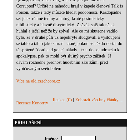
Corrupted? Určitě ne náhodou hrají v kapele členové Talk is
Poison, takže i tady můžete hledat podobnosti. Každopádně
set je extrémně temný a hutný, krutě pesimisticky
nihilistický a hlavně disrytmický. Zpěvák spíš tak nějak
huhlal a ječel než že by zpíval. Ale co mi skutečně vadilo
bylo, že v druhé půli už nepokrytě sludgovali a vystoupení
se táhlo a táhlo jako smrad. Jasně, pokud se někdo dostal do
té správné "dead and gone" nálady - tzn. do soundrtacku k
apokalypse, pak to mohl být slušný psycho zážitek. Já
dávám rozhodně přednost hudebním zážitkům, před
vybičovaným světobolem.
Více na old.czechcore.cz
Reakce (0)
|
Zobrazit všechny články ...
Recenze Koncerty
PŘIHLÁŠENÍ
Jméno: