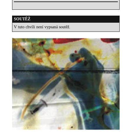
SOUTĚŽ
V tuto chvíli není vypsaná soutěž.