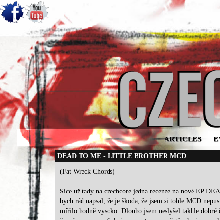
ARTICLES
E
DEAD TO ME - LITTLE BROTHER MCD
(Fat Wreck Chords)
Sice už tady na czechcore jedna recenze na nové EP DEA
bych rád napsal, že je škoda, že jsem si tohle MCD nepust
mířilo hodně vysoko. Dlouho jsem neslyšel takhle dobr