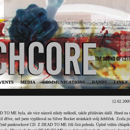
VENTS
MEDIA
COMMUNICATIONS
BANDS
LINKS
12.02.200
D TO ME byla, ale více názorů nikdy neškodí, takže přidávám další. Hned na
il dříve, než jsem vyplňoval na Silver Rocket stránkách svůj žebříček. Zcela ji
é čistě punkrockové CD. Z DEAD TO ME čiší čirá pohoda. Úplně vidím chlapík