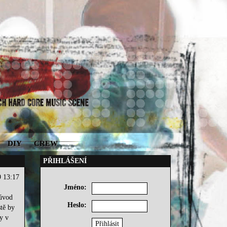
DIY
CREW
PŘIHLÁŠENÍ
9 13:17
Jméno:
 úvod
Heslo:
stě by
y v