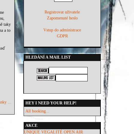
Registrovat uživatele
dne
Zapomenuté heslo
pu,
ě taky
Vstup do administrace
a a to
GDPR
teď
HLEDÁNÍ A MAIL LIST
nky ...
HEY I NEED YOUR HELP!
All booking...
AKCE
UNIQUE VEGALITÉ OPEN AIR