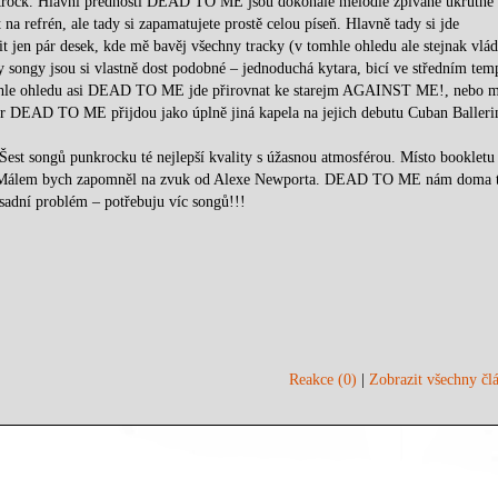
unkrock. Hlavní předností DEAD TO ME jsou dokonalé melodie zpívané ukrutně
a refrén, ale tady si zapamatujete prostě celou píseň. Hlavně tady si jde
jen pár desek, kde mě bavěj všechny tracky (v tomhle ohledu ale stejnak vlá
ongy jsou si vlastně dost podobné – jednoduchá kytara, bicí ve středním tem
omhle ohledu asi DEAD TO ME jde přirovnat ke starejm AGAINST ME!, nebo m
DEAD TO ME přijdou jako úplně jiná kapela na jejich debutu Cuban Ballerin
Šest songů punkrocku té nejlepší kvality s úžasnou atmosférou. Místo bookletu
ona. Málem bych zapomněl na zvuk od Alexe Newporta. DEAD TO ME nám doma 
sadní problém – potřebuju víc songů!!!
Reakce (0)
|
Zobrazit všechny člá