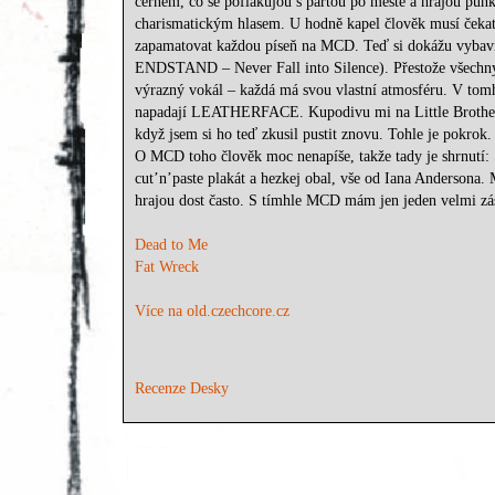
černém, co se poflakujou s partou po městě a hrajou p
charismatickým hlasem. U hodně kapel člověk musí čekat n
zapamatovat každou píseň na MCD. Teď si dokážu vybavit 
ENDSTAND – Never Fall into Silence). Přestože všechny s
výrazný vokál – každá má svou vlastní atmosféru. V t
napadají LEATHERFACE. Kupodivu mi na Little Brother 
když jsem si ho teď zkusil pustit znovu. Tohle je pokrok.
O MCD toho člověk moc nenapíše, takže tady je shrnutí: 
cut’n’paste plakát a hezkej obal, vše od Iana Anders
hrajou dost často. S tímhle MCD mám jen jeden velmi zá
Dead to Me
Fat Wreck
Více na old.czechcore.cz
Recenze Desky