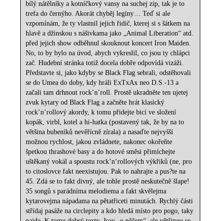
bílý nátělníky a kotníčkový vansy na suchej zip, tak je to
trefa do černýho. Akorát chyběj legíny… Teď si ale
vzpomínám, že ty vlastnil jejich řidič, kterej si s šátkem na
hlavě a džinskou s nášivkama jako „Animal Liberation“ atd.
před jejich show odběhnul skouknout koncert Iron Maiden.
No, to by bylo na úvod, abych vykreslil, co jsou ty chlápci
zač. Hudební stránka totiž docela dobře odpovídá vizáži.
Představte si, jako kdyby se Black Flag sebrali, odstěhovali
se do Umea do doby, kdy hráli ExTxAx neo D.S.-13 a
začali tam drhnout rock’n’roll. Prostě ukradněte ten ujetej
zvuk kytary od Black Flag a začněte hrát klasický
rock’n’rollový akordy, k tomu přidejte bicí ve složení
kopák, virbl, kotel a hi-hatka (postavený tak, že by na to
většina bubeníků nevěřícně zírala) a nasaďte nejvyšší
možnou rychlost, jakou zvládnete, nakonec okořeňte
špetkou thrashové basy a do hotové směsi přimíchejte
uštěkaný vokál a spoustu rock’n‘rollových výkřiků (ne, pro
to citoslovce fakt neexistujou. Pak to nahrajte a pus?te na
45. Zdá se to fakt divný, ale tohle prostě neskutečně šlape!
35 songů s parádníma melodiema a fakt skvělejma
kytarovejma nápadama na pětatřiceti minutách. Rychlý části
střídaj pasáže na circlepity a kdo hledá místo pro pogo, taky
najde. K tomu dobrý texty. Jsou „o něčem“, ale většinou se