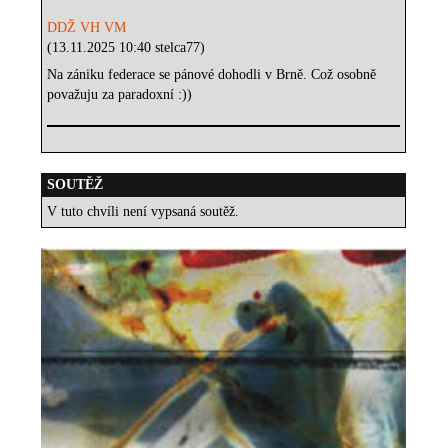
DDŽ VH VM
(13.11.2025 10:40 stelca77)
Na zániku federace se pánové dohodli v Brně. Což osobně
považuju za paradoxní :))
SOUTĚŽ
V tuto chvíli není vypsaná soutěž.