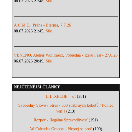
08.07.2026 21:48,
Siki
A.C.M.E., Praha - Eternia, 7.7.26
08.07.2026 21:45,
Siki
VENENÖ, Atelier Wolimierz, Pobiedna - Izero Fest - 27.6.26
06.07.2026 20:49,
Siki
NEJČTENĚJŠÍ ČLÁNKY
LILIXELBE – s/t
(281)
Svobodný Slovo / Stres - 333 stříbrných kokotů / Pohled
ven!!
(213)
Rozpor - Ilegálna Spravodlivosť
(191)
Ad Calendas Graecas - Neptej se proč
(190)