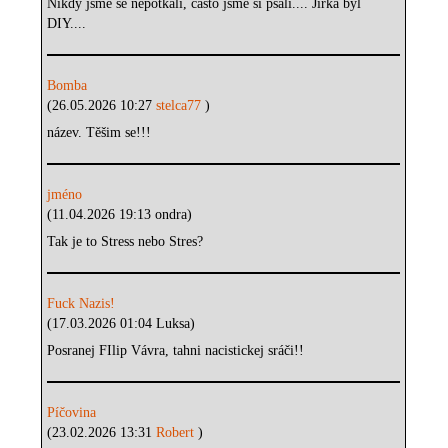
Nikdy jsme se nepotkali, často jsme si psali.... Jirka byl
DIY....
Bomba
(26.05.2026 10:27
stelca77
)
název. Těšim se!!!
jméno
(11.04.2026 19:13 ondra)
Tak je to Stress nebo Stres?
Fuck Nazis!
(17.03.2026 01:04 Luksa)
Posranej FIlip Vávra, tahni nacistickej sráči!!
Píčovina
(23.02.2026 13:31
Robert
)