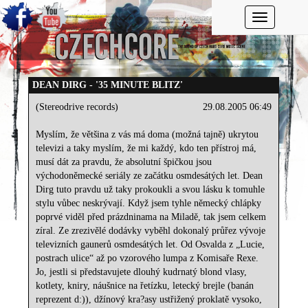
Toggle navi
DEAN DIRG - '35 MINUTE BLITZ'
(Stereodrive records)
29.08.2005 06:49
Myslím, že většina z vás má doma (možná tajně) ukrytou
televizi a taky myslím, že mi každý, kdo ten přístroj má,
musí dát za pravdu, že absolutní špičkou jsou
východoněmecké seriály ze začátku osmdesátých let. Dean
Dirg tuto pravdu už taky prokoukli a svou lásku k tomuhle
stylu vůbec neskrývají. Když jsem tyhle německý chlápky
poprvé viděl před prázdninama na Miladě, tak jsem celkem
zíral. Ze zrezivělé dodávky vyběhl dokonalý průřez vývoje
televizních gaunerů osmdesátých let. Od Osvalda z „Lucie,
postrach ulice“ až po vzorového lumpa z Komisaře Rexe.
Jo, jestli si představujete dlouhý kudrnatý blond vlasy,
kotlety, kniry, náušnice na řetízku, letecký brejle (banán
reprezent d:)), džínový kra?asy ustřižený proklatě vysoko,