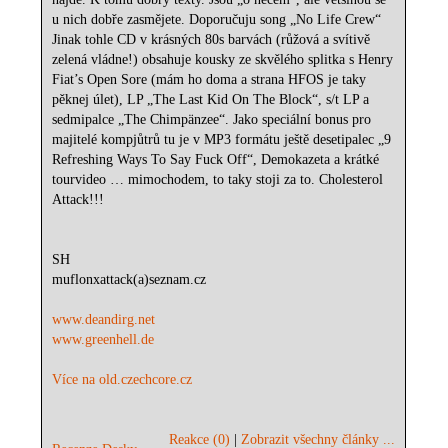
u nich dobře zasmějete. Doporučuju song „No Life Crew“
Jinak tohle CD v krásných 80s barvách (růžová a svítivě
zelená vládne!) obsahuje kousky ze skvělého splitka s Henry
Fiat’s Open Sore (mám ho doma a strana HFOS je taky
pěknej úlet), LP „The Last Kid On The Block“, s/t LP a
sedmipalce „The Chimpänzee“. Jako speciální bonus pro
majitelé kompjůtrů tu je v MP3 formátu ještě desetipalec „9
Refreshing Ways To Say Fuck Off“, Demokazeta a krátké
tourvideo … mimochodem, to taky stoji za to. Cholesterol
Attack!!!
SH
muflonxattack(a)seznam.cz
www.deandirg.net
www.greenhell.de
Více na old.czechcore.cz
Reakce (0)
|
Zobrazit všechny články ...