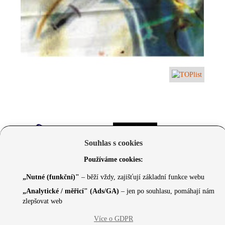
Souhlas s cookies
Používáme cookies:
„Nutné (funkční)"
– běží vždy, zajišťují základní funkce webu
„Analytické / měřicí" (Ads/GA)
– jen po souhlasu, pomáhají nám
zlepšovat web
© 2026 Czechcore.cz | Scripted by Sonic (
www.pro-
Více o GDPR
neziskovky.cz
) | Design concept by
Max