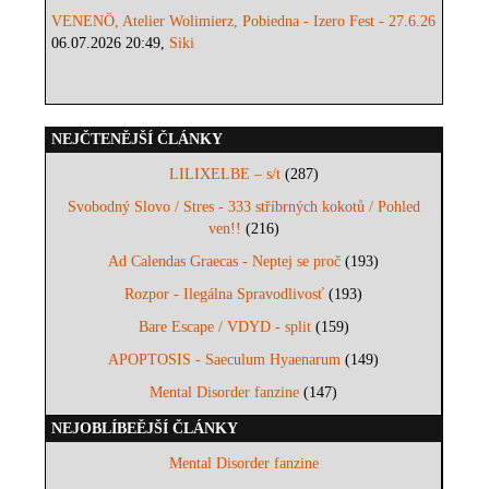
VENENÖ, Atelier Wolimierz, Pobiedna - Izero Fest - 27.6.26
06.07.2026 20:49,
Siki
NEJČTENĚJŠÍ ČLÁNKY
LILIXELBE – s/t
(287)
Svobodný Slovo / Stres - 333 stříbrných kokotů / Pohled
ven!!
(216)
Ad Calendas Graecas - Neptej se proč
(193)
Rozpor - Ilegálna Spravodlivosť
(193)
Bare Escape / VDYD - split
(159)
APOPTOSIS - Saeculum Hyaenarum
(149)
Mental Disorder fanzine
(147)
NEJOBLÍBEĚJŠÍ ČLÁNKY
Mental Disorder fanzine