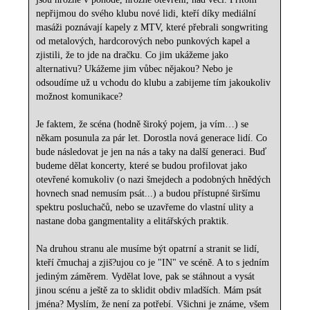
nepřijmou do svého klubu nové lidi, kteří díky mediální
masáži poznávají kapely z MTV, které přebrali songwriting
od metalových, hardcorových nebo punkových kapel a
zjistili, že to jde na dračku. Co jim ukážeme jako
alternativu? Ukážeme jim vůbec nějakou? Nebo je
odsoudíme už u vchodu do klubu a zabijeme tím jakoukoliv
možnost komunikace?
Je faktem, že scéna (hodně široký pojem, ja vím…) se
někam posunula za pár let. Dorostla nová generace lidí. Co
bude následovat je jen na nás a taky na další generaci. Buď
budeme dělat koncerty, které se budou profilovat jako
otevřené komukoliv (o nazi šmejdech a podobných hnědých
hovnech snad nemusím psát...) a budou přístupné širšímu
spektru posluchačů, nebo se uzavřeme do vlastní ulity a
nastane doba gangmentality a elitářských praktik.
Na druhou stranu ale musíme být opatrní a stranit se lidí,
kteří čmuchaj a zjiš?ujou co je "IN" ve scéně. A to s jedním
jediným záměrem. Vydělat love, pak se stáhnout a vysát
jinou scénu a ještě za to sklidit obdiv mladších. Mám psát
jména? Myslím, že není za potřebí. Všichni je známe, všem