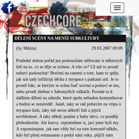
Toggle navi
DĚLENÍ SCÉNY NA MENŠÍ SUBKULTURY
(by Mikita)
29.03.2007 09:09
Poslední dobou pořád jen poslouchám stěžování si některých
lidí na to, co se děje se scénou. A víte co? Už mě to prostě
nebaví poslouchat! Brečení na rameni o tom, kam to spěje,
jak nás tady infiltrují děcka z myspace s patkami atd. Je to
prostě fakt, se kterým se scéna buď srovná a postaví se mu,
nebo prostě zhebne v žabomyších válkách. Povede to k
dalšímu dělení na odnože, které spolu nebudou komunikovat
a budou se nenávidět. Jasně, taky se rád pobavím na vtipu o
myspace kids, taky mě serou někteří lidi a jejich
nevědomost. A taky někdy pustím z huby něco, co později
přehodnotím. Ale kurva, vzpomeňme si, jací jsme byli my.
A vzpomínejme, jak tam vždy byl na tom koncertě někdo,
kdo byl plnej entusiasmu a podal nám ruku, půjčil nám