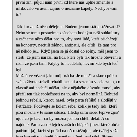
první zin, půjčil nám první cd které nás úplně změnilo a
infikovalo virusem zájmu o neznámé kapely. Nechybí vám
to?
Tak kurva už něco dělejme! Budem jenom stát a stěžovat si?
Nebo se tomu postavíme způsobem hodným naši subkultury
a začneme něco dělat pro to, aby noví lidé, kteří přicházejí
na koncerty, necítili žádnou antipatii, ale cítili, že tam pro
ně někdo je... Když jsem se já dostal do scény, měl jsem to
štěstí, že jsem narazil na lidi, kteří byli tak hrozně otevření a
rádi, že jsem tam. Kdyby to neudělali, nevím kde bych teď
byl.
Možná ve vězení jako můj brácha. Je mu 21 a skoro půlku
svého života strávil rehabilitacemi a sezením v cele za to, co
vlastně ani nechtěl udělat, ale z nějakého důvodu musel, aby
přežil ten tlak společnosti na to, aby byl normální. Bohužel
jedinou rebelii, kterou našel, byla parta fe?ákú a zlodějů v
Petržalce. Podívejte se kolem sebe, kolik je tady lidí, kteří
jsou možná v té samé situaci. Hledaj sami sebe, teprve zjiš?
ujou co je baví, co by možná jednou chtěli dělat. A co
najdou? Partu zatrpklejch starších chlápků (mezi které občas
patřím i já), kteří si pořád na něco stěžujou, ale tvářej se že
jsou hrozně v pohodě, hrozně otevření, nad věcí. Přitom