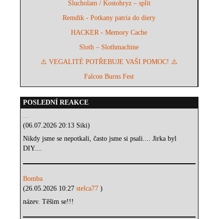
Slucholam / Kostohryz – split
Remdik - Potkany patria do diery
HACKER - Memory Cache
Sloth – Slothmachine
⚠️ VEGALITÉ POTŘEBUJE VAŠI POMOC! ⚠️
Falcon Burns Fest
POSLEDNÍ REAKCE
...
(06.07.2026 20:13 Siki)
Nikdy jsme se nepotkali, často jsme si psali.... Jirka byl
DIY....
Bomba
(26.05.2026 10:27
stelca77
)
název. Těšim se!!!