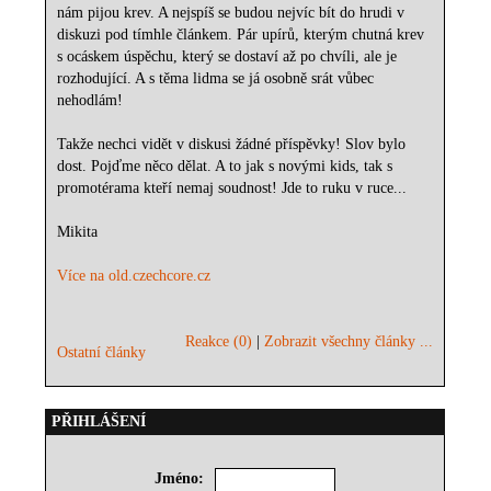
nám pijou krev. A nejspíš se budou nejvíc bít do hrudi v
diskuzi pod tímhle článkem. Pár upírů, kterým chutná krev
s ocáskem úspěchu, který se dostaví až po chvíli, ale je
rozhodující. A s těma lidma se já osobně srát vůbec
nehodlám!
Takže nechci vidět v diskusi žádné příspěvky! Slov bylo
dost. Pojďme něco dělat. A to jak s novými kids, tak s
promotérama kteří nemaj soudnost! Jde to ruku v ruce...
Mikita
Více na old.czechcore.cz
Reakce (0)
|
Zobrazit všechny články ...
Ostatní články
PŘIHLÁŠENÍ
Jméno: