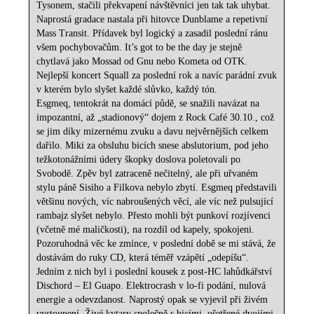
Tysonem, stačili překvapení návštěvníci jen tak tak uhybat.
Naprostá gradace nastala při hitovce Dunblame a repetivní
Mass Transit. Přídavek byl logický a zasadil poslední ránu
všem pochybovačům. It’s got to be the day je stejně
chytlavá jako Mossad od Gnu nebo Kometa od OTK.
Nejlepší koncert Squall za poslední rok a navíc parádní zvuk
v kterém bylo slyšet každé slůvko, každý tón.
Esgmeq, tentokrát na domácí půdě, se snažili navázat na
impozantní, až „stadionový“ dojem z Rock Café 30.10., což
se jim díky mizernému zvuku a davu nejvěrnějších celkem
dařilo. Miki za obsluhu bicích snese abslutorium, pod jeho
težkotonážními údery škopky doslova poletovali po
Svobodě. Zpěv byl zatraceně nečitelný, ale při uřvaném
stylu páně Sisiho a Filkova nebylo zbytí. Esgmeq představili
většinu nových, víc nabroušených věcí, ale víc než pulsující
rambajz slyšet nebylo. Přesto mohli být punkoví rozjívenci
(včetně mé maličkosti), na rozdíl od kapely, spokojeni.
Pozoruhodná věc ke zmínce, v poslední době se mi stává, že
dostávám do ruky CD, která téměř vzápětí „odepíšu“.
Jedním z nich byl i poslední kousek z post-HC lahůdkářství
Dischord – El Guapo. Elektrocrash v lo-fi podání, nulová
energie a odevzdanost. Naprostý opak se vyjevil při živém
vystoupení. Živé kytary společně s bicími, ošetřené dvojími