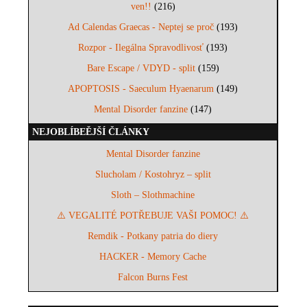
ven!!
(216)
Ad Calendas Graecas - Neptej se proč
(193)
Rozpor - Ilegálna Spravodlivosť
(193)
Bare Escape / VDYD - split
(159)
APOPTOSIS - Saeculum Hyaenarum
(149)
Mental Disorder fanzine
(147)
NEJOBLÍBEĚJŠÍ ČLÁNKY
Mental Disorder fanzine
Slucholam / Kostohryz – split
Sloth – Slothmachine
⚠️ VEGALITÉ POTŘEBUJE VAŠI POMOC! ⚠️
Remdik - Potkany patria do diery
HACKER - Memory Cache
Falcon Burns Fest