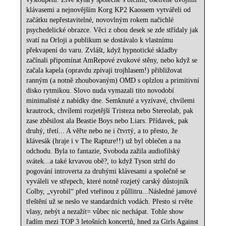
klávasemi a nejnovějším Korg KP2 Kaossem vytvářeli od
začátku nepřestavitelné, novovlným rokem načichlé
psychedelické obrazce. Věci z obou desek se zde střídaly jak
svatí na Orloji a publikum se dostávalo k vlastnímu
překvapení do varu. Zvlášt, když hypnotické skladby
začínali připomínat AmRepové zvukové stěny, nebo když se
začala kapela (opravdu zpívají trojhlasem!) přibližovat
ranným (a notně zhoubovaným) OMD s oplzlou a primitivní
disko rytmikou. Slovo nuda vymazali tito novodobí
minimalisté z nabídky dne. Semknuté a vyzívavé, chvílemi
krautrock, chvílemi rozjetější Tristeza nebo Stereolab, pak
zase zběsilost ala Beastie Boys nebo Liars. Přídavek, pak
druhý, třetí... A věřte nebo ne i čtvrtý, a to přesto, že
klávesák (hraje i v The Rapture!!) už byl oblečen a na
odchodu. Byla to fantazie, Svoboda zažila audiofilský
svátek...a také krvavou obě?, to když Tyson strhl do
pogování introverta za druhými klávesami a společně se
vyváleli ve střepech, které notně rozjetý carský důstojník
Colby, „vyrobil“ před vteřinou z půllitru...Následné jamové
třeštění už se neslo ve standardních vodách. Přesto si rvěte
vlasy, nebýt a nezažít= vůbec nic nechápat. Tohle show
řadím mezi TOP 3 letošních koncertů, hned za Girls Against