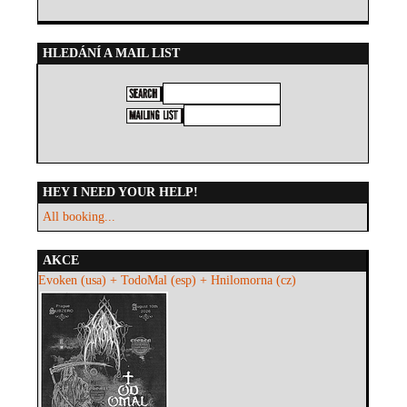
HLEDÁNÍ A MAIL LIST
HEY I NEED YOUR HELP!
All booking...
AKCE
Evoken (usa) + TodoMal (esp) + Hnilomorna (cz)