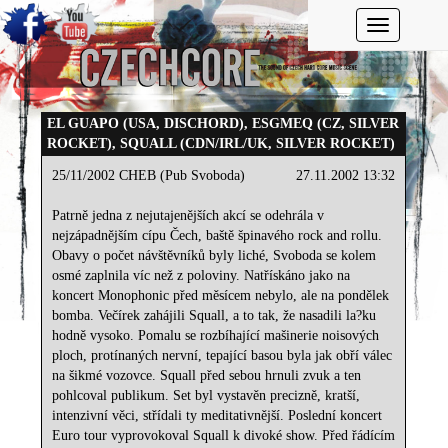
Toggle navi
EL GUAPO (USA, DISCHORD), ESGMEQ (CZ, SILVER
ROCKET), SQUALL (CDN/IRL/UK, SILVER ROCKET)
25/11/2002 CHEB (Pub Svoboda)
27.11.2002 13:32
Patrně jedna z nejutajenějších akcí se odehrála v
nejzápadnějším cípu Čech, baště špinavého rock and rollu.
Obavy o počet návštěvníků byly liché, Svoboda se kolem
osmé zaplnila víc než z poloviny. Natřískáno jako na
koncert Monophonic před měsícem nebylo, ale na pondělek
bomba. Večírek zahájili Squall, a to tak, že nasadili la?ku
hodně vysoko. Pomalu se rozbíhající mašinerie noisových
ploch, protínaných nervní, tepající basou byla jak obří válec
na šikmé vozovce. Squall před sebou hrnuli zvuk a ten
pohlcoval publikum. Set byl vystavěn precizně, kratší,
intenzivní věci, střídali ty meditativnější. Poslední koncert
Euro tour vyprovokoval Squall k divoké show. Před řádícím