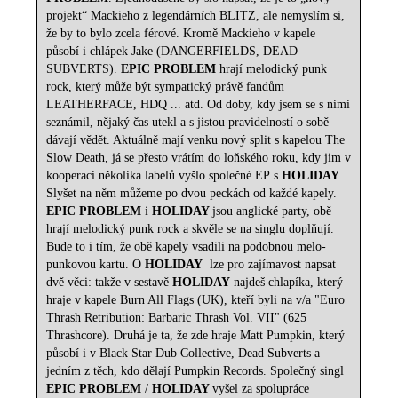
projekt“ Mackieho z legendárních BLITZ, ale nemyslím si,
že by to bylo zcela férové. Kromě Mackieho v kapele
působí i chlápek Jake (DANGERFIELDS, DEAD
SUBVERTS).
EPIC PROBLEM
hrají melodický punk
rock, který může být sympatický právě fandům
LEATHERFACE, HDQ ... atd. Od doby, kdy jsem se s nimi
seznámil, nějaký čas utekl a s jistou pravidelností o sobě
dávají vědět. Aktuálně mají venku nový split s kapelou The
Slow Death, já se přesto vrátím do loňského roku, kdy jim v
kooperaci několika labelů vyšlo společné EP s
HOLIDAY
.
Slyšet na něm můžeme po dvou peckách od každé kapely.
EPIC PROBLEM
i
HOLIDAY
jsou anglické party, obě
hrají melodický punk rock a skvěle se na singlu doplňují.
Bude to i tím, že obě kapely vsadili na podobnou melo-
punkovou kartu. O
HOLIDAY
lze pro zajímavost napsat
dvě věci: takže v sestavě
HOLIDAY
najdeš chlapíka, který
hraje v kapele Burn All Flags (UK), kteří byli na v/a "Euro
Thrash Retribution: Barbaric Thrash Vol. VII" (625
Thrashcore). Druhá je ta, že zde hraje Matt Pumpkin, který
působí i v Black Star Dub Collective, Dead Subverts a
jedním z těch, kdo dělají Pumpkin Records. Společný singl
EPIC PROBLEM
/
HOLIDAY
vyšel za spolupráce