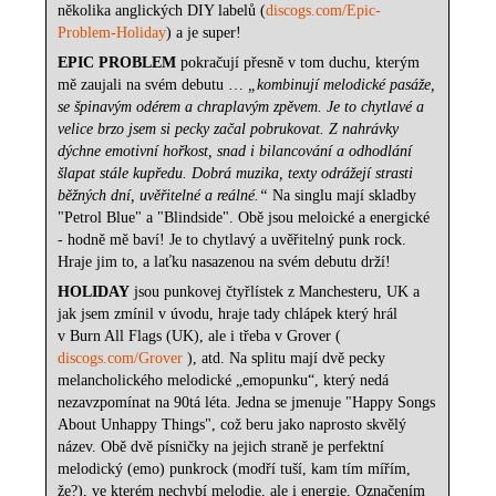
několika anglických DIY labelů (
discogs.com/Epic-
Problem-Holiday
) a je super!
EPIC PROBLEM
pokračují přesně v tom duchu, kterým
mě zaujali na svém debutu …
„kombinují melodické pasáže,
se špinavým odérem a chraplavým zpěvem. Je to chytlavé a
velice brzo jsem si pecky začal pobrukovat. Z nahrávky
dýchne emotivní hořkost, snad i bilancování a odhodlání
šlapat stále kupředu. Dobrá muzika, texty odrážejí strasti
běžných dní, uvěřitelné a reálné.“
Na singlu mají skladby
"Petrol Blue" a "Blindside". Obě jsou meloické a energické
- hodně mě baví! Je to chytlavý a uvěřitelný punk rock.
Hraje jim to, a laťku nasazenou na svém debutu drží!
HOLIDAY
jsou punkovej čtyřlístek z Manchesteru, UK a
jak jsem zmínil v úvodu, hraje tady chlápek který hrál
v Burn All Flags (UK), ale i třeba v Grover (
discogs.com/Grover
), atd. Na splitu mají dvě pecky
melancholického melodické „emopunku“, který nedá
nezavzpomínat na 90tá léta. Jedna se jmenuje "Happy Songs
About Unhappy Things", což beru jako naprosto skvělý
název. Obě dvě písničky na jejich straně je perfektní
melodický (emo) punkrock (modří tuší, kam tím mířím,
že?), ve kterém nechybí melodie, ale i energie. Označením