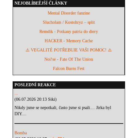
NEJOBLÍBEĚJŠÍ ČLÁNKY
Mental Disorder fanzine
Slucholam / Kostohryz – split
Remdik - Potkany patria do diery
HACKER - Memory Cache
⚠️ VEGALITÉ POTŘEBUJE VAŠI POMOC! ⚠️
Noi!se - Fate Of The Union
Falcon Burns Fest
POSLEDNÍ REAKCE
...
(06.07.2026 20:13 Siki)
Nikdy jsme se nepotkali, často jsme si psali.... Jirka byl
DIY....
Bomba