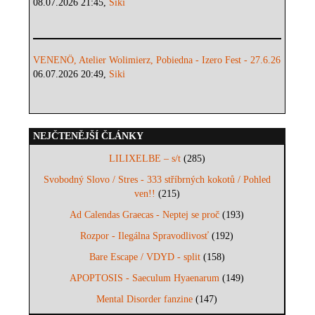
08.07.2026 21:45,
Siki
VENENÖ, Atelier Wolimierz, Pobiedna - Izero Fest - 27.6.26
06.07.2026 20:49,
Siki
NEJČTENĚJŠÍ ČLÁNKY
LILIXELBE – s/t
(285)
Svobodný Slovo / Stres - 333 stříbrných kokotů / Pohled
ven!!
(215)
Ad Calendas Graecas - Neptej se proč
(193)
Rozpor - Ilegálna Spravodlivosť
(192)
Bare Escape / VDYD - split
(158)
APOPTOSIS - Saeculum Hyaenarum
(149)
Mental Disorder fanzine
(147)