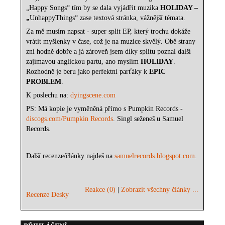
„Happy Songs“ tím by se dala vyjádřit muzika
HOLIDAY –
„
UnhappyThings“ zase textová stránka, vážnější témata.
Za mě musím napsat - super split EP, který trochu dokáže
vrátit myšlenky v čase, což je na muzice skvělý. Obě strany
zní hodně dobře a já zároveň jsem díky splitu poznal další
zajímavou anglickou partu, ano myslím
HOLIDAY
.
Rozhodně je beru jako perfektní parťáky k
EPIC
PROBLEM
.
K poslechu na:
dyingscene.com
PS: Má kopie je vyměněná přímo s Pumpkin Records -
discogs.com/Pumpkin Records
. Singl seženeš u Samuel
Records.
Další recenze/články najdeš na
samuelrecords.blogspot.com
.
Reakce (0)
|
Zobrazit všechny články ...
Recenze Desky