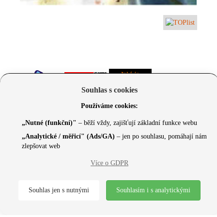
Souhlas s cookies
Používáme cookies:
„Nutné (funkční)"
– běží vždy, zajišťují základní funkce webu
„Analytické / měřicí" (Ads/GA)
– jen po souhlasu, pomáhají nám
zlepšovat web
© 2026 Czechcore.cz | Scripted by Sonic (
www.pro-
Více o GDPR
neziskovky.cz
) | Design concept by
Max
Souhlas jen s nutnými
Souhlasím i s analytickými