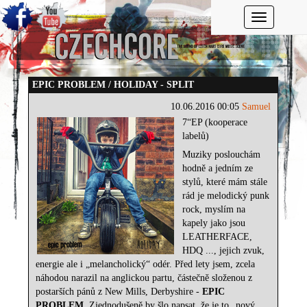
Toggle navi
EPIC PROBLEM / HOLIDAY - SPLIT
10.06.2016 00:05
Samuel
7“EP (kooperace
labelů)
Muziky poslouchám
hodně a jedním ze
stylů, které mám stále
rád je melodický punk
rock, myslím na
kapely jako jsou
LEATHERFACE,
HDQ ..., jejich zvuk,
energie ale i „melancholický“ odér. Před lety jsem, zcela
náhodou narazil na anglickou partu, částečně složenou z
postarších pánů z New Mills, Derbyshire -
EPIC
PROBLEM
. Zjednodušeně by šlo napsat, že je to „nový