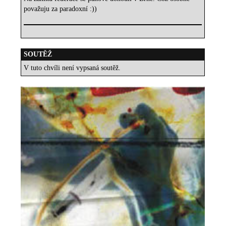
považuju za paradoxní :))
SOUTĚŽ
V tuto chvíli není vypsaná soutěž.