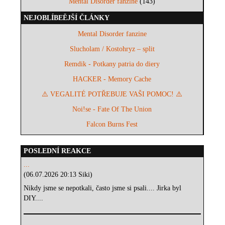
Mental Disorder fanzine
(143)
NEJOBLÍBEĚJŠÍ ČLÁNKY
Mental Disorder fanzine
Slucholam / Kostohryz – split
Remdik - Potkany patria do diery
HACKER - Memory Cache
⚠️ VEGALITÉ POTŘEBUJE VAŠI POMOC! ⚠️
Noi!se - Fate Of The Union
Falcon Burns Fest
POSLEDNÍ REAKCE
...
(06.07.2026 20:13 Siki)
Nikdy jsme se nepotkali, často jsme si psali.... Jirka byl
DIY....