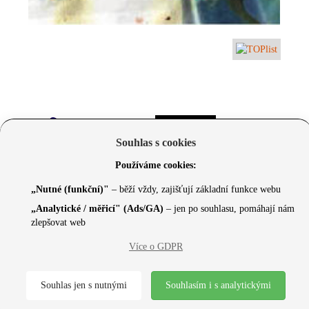
Souhlas s cookies
Používáme cookies:
„Nutné (funkční)"
– běží vždy, zajišťují základní funkce webu
„Analytické / měřicí" (Ads/GA)
– jen po souhlasu, pomáhají nám
zlepšovat web
© 2026 Czechcore.cz | Scripted by Sonic (
www.pro-
Více o GDPR
neziskovky.cz
) | Design concept by
Max
Souhlas jen s nutnými
Souhlasím i s analytickými