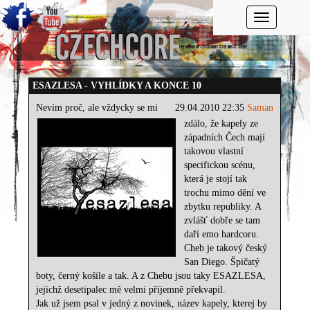
Toggle navi
ESAZLESA - VYHLÍDKY A KONCE 10
Nevím proč, ale vždycky se mi
29.04.2010 22:35
Saman
zdálo, že kapely ze
západních Čech mají
takovou vlastní
specifickou scénu,
která je stojí tak
trochu mimo dění ve
zbytku republiky. A
zvlášť dobře se tam
daří emo hardcoru.
Cheb je takový český
San Diego. Špičatý
boty, černý košile a tak. A z Chebu jsou taky ESAZLESA,
jejichž desetipalec mě velmi příjemně překvapil.
Jak už jsem psal v jedný z novinek, název kapely, kterej by