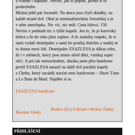
a vlastně i napsaný. Nevim, jak to popsat, prostě si to
poslechněte.
Možná ještě pár formalit: Na desce jsou čtyři skladby, na
každé straně dvě. Obal je minimalistickém černobílej a je
v něm samolepka. Nic víc, nic míň. Cena lidová: 150.
Nevím v podstatě nic o týhle kapele. Jen to, že je kurevsky
dobrá a že do toho jdou naplno. A že zaslužej respekt, že si
sami vydali desetipalec a sami ho posílaj distrům a snažej se
to dostat mezi lidi. Desetipalec ESAZLESA je důkaz toho,
že i v městech, který jsou mimo střed dění, vznikaj super
věci. A jen tak mimochodem, dneska jsem přes bandzone
profil ESAZLESA narazil na další dvě parádní kapely
z Chebu, který zaváněj starým emo hardcorem – Short Time
a Le Bain de Maid. Najděte si to.
ESAZLESA bandzone
Reakce (0)
|
Zobrazit všechny články ...
Recenze Desky
PŘIHLÁŠENÍ