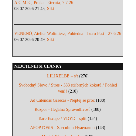
A.C.M.E., Praha - Eternia, 7.7.26
08.07.2026 21:45,
Siki
VENENÖ, Atelier Wolimierz, Pobiedna - Izero Fest - 27.6.26
06.07.2026 20:49,
Siki
NEJČTENĚJŠÍ ČLÁNKY
LILIXELBE – s/t
(276)
Svobodný Slovo / Stres - 333 stříbrných kokotů / Pohled
ven!!
(210)
Ad Calendas Graecas - Neptej se proč
(188)
Rozpor - Ilegálna Spravodlivosť
(188)
Bare Escape / VDYD - split
(154)
APOPTOSIS - Saeculum Hyaenarum
(143)