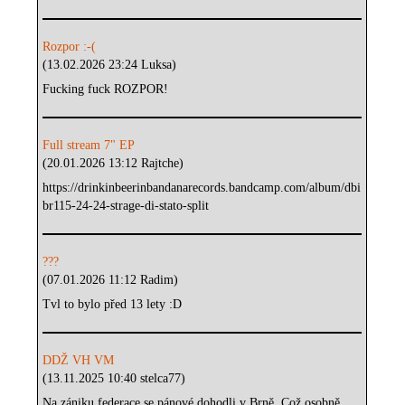
Rozpor :-(
(13.02.2026 23:24 Luksa)
Fucking fuck ROZPOR!
Full stream 7" EP
(20.01.2026 13:12 Rajtche)
https://drinkinbeerinbandanarecords.bandcamp.com/album/dbi
br115-24-24-strage-di-stato-split
???
(07.01.2026 11:12 Radim)
Tvl to bylo před 13 lety :D
DDŽ VH VM
(13.11.2025 10:40 stelca77)
Na zániku federace se pánové dohodli v Brně. Což osobně