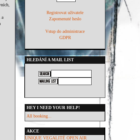
vních,
Registrovat uživatele
 a
Zapomenuté heslo
a
Vstup do administrace
GDPR
HLEDÁNÍ A MAIL LIST
HEY I NEED YOUR HELP!
All booking...
AKCE
UNIQUE VEGALITÉ OPEN AIR