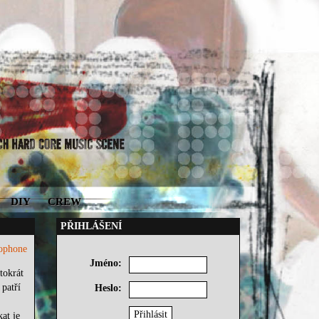
DIY
CREW
PŘIHLÁŠENÍ
zophone
Jméno:
tokrát
 patří
Heslo:
at je