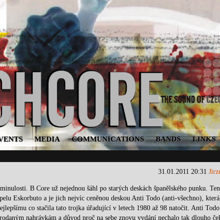
VENTS
MEDIA
COMMUNICATIONS
BANDS
LINKS
31.01.2011 20:31
Jir
minulosti. B Core už nejednou šáhl po starých deskách španělského punku. Ten
pelu Eskorbuto a je jich nejvíc ceněnou deskou Anti Todo (anti-všechno), která
jlepšímu co stačila tato trojka úřadující v letech 1980 až 98 natočit. Anti Todo
prodaným nahrávkám a důvod proč na sebe znovu vydání nechalo tak dlouho ček