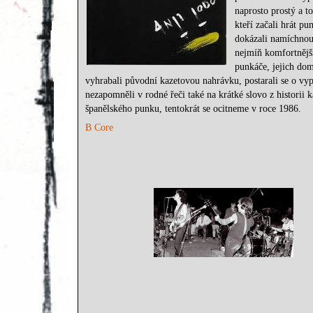
naprosto prostý a t
kteří začali hrát p
dokázali namíchnout 
nejmíň komfortnější
punkáče, jejich dom
vyhrabali původní kazetovou nahrávku, postarali se o vy
nezapomněli v rodné řeči také na krátké slovo z historii
španělského punku, tentokrát se ocitneme v roce 1986.
B Core