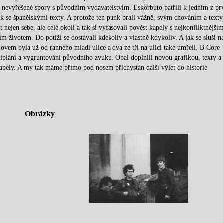
o nevyřešené spory s původním vydavatelstvím. Eskorbuto patřili k jedním z pr
unk se španělskými texty. A protože ten punk brali vážně, svým chováním a texty
nejen sebe, ale celé okolí a tak si vyfasovali pověst kapely s nejkonfliktnějším
m životem. Do potíží se dostávali kdekoliv a vlastně kdykoliv. A jak se sluší n
ovem byla už od ranného mladí ulice a dva ze tří na ulici také umřeli. B Core
piplání a vygruntování původního zvuku. Obal doplnili novou grafikou, texty a
 kapely. A my tak máme přímo pod nosem přichystán další výlet do historie
Obrázky