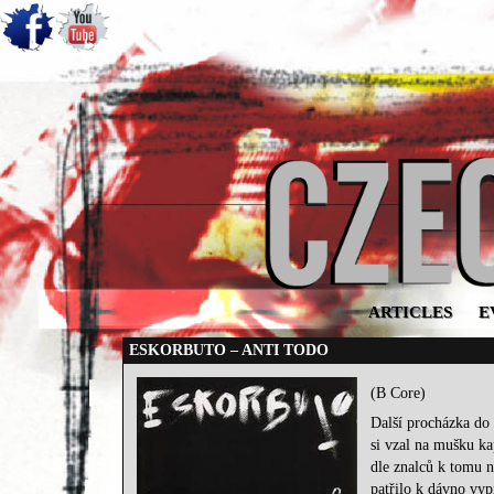
ARTICLES
E
ESKORBUTO – ANTI TODO
(B Core)
Další procházka do 
si vzal na mušku ka
dle znalců k tomu ne
patřilo k dávno vy