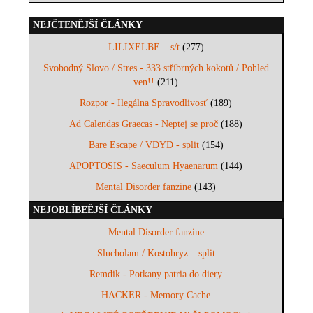
NEJČTENĚJŠÍ ČLÁNKY
LILIXELBE – s/t
(277)
Svobodný Slovo / Stres - 333 stříbrných kokotů / Pohled
ven!!
(211)
Rozpor - Ilegálna Spravodlivosť
(189)
Ad Calendas Graecas - Neptej se proč
(188)
Bare Escape / VDYD - split
(154)
APOPTOSIS - Saeculum Hyaenarum
(144)
Mental Disorder fanzine
(143)
NEJOBLÍBEĚJŠÍ ČLÁNKY
Mental Disorder fanzine
Slucholam / Kostohryz – split
Remdik - Potkany patria do diery
HACKER - Memory Cache