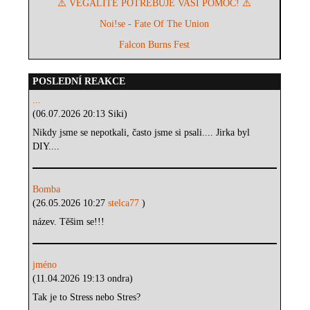
⚠️ VEGALITÉ POTŘEBUJE VAŠI POMOC! ⚠️
Noi!se - Fate Of The Union
Falcon Burns Fest
POSLEDNÍ REAKCE
...
(06.07.2026 20:13 Siki)
Nikdy jsme se nepotkali, často jsme si psali.... Jirka byl
DIY....
Bomba
(26.05.2026 10:27
stelca77
)
název. Těšim se!!!
jméno
(11.04.2026 19:13 ondra)
Tak je to Stress nebo Stres?