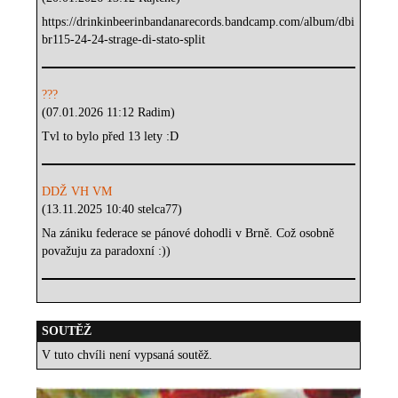
https://drinkinbeerinbandanarecords.bandcamp.com/album/dbi
br115-24-24-strage-di-stato-split
???
(07.01.2026 11:12 Radim)
Tvl to bylo před 13 lety :D
DDŽ VH VM
(13.11.2025 10:40 stelca77)
Na zániku federace se pánové dohodli v Brně. Což osobně
považuju za paradoxní :))
SOUTĚŽ
V tuto chvíli není vypsaná soutěž.