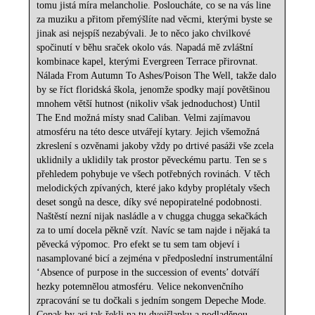
tomu jistá míra melancholie. Posloucháte, co se na vás line
za muziku a přitom přemýšlíte nad věcmi, kterými byste se
jinak asi nejspíš nezabývali. Je to něco jako chvilkové
spočinutí v běhu sraček okolo vás. Napadá mě zvláštní
kombinace kapel, kterými Evergreen Terrace přirovnat.
Nálada From Autumn To Ashes/Poison The Well, takže dalo
by se říct floridská škola, jenomže spodky mají povětšinou
mnohem větší hutnost (nikoliv však jednoduchost) Until
The End možná místy snad Caliban. Velmi zajímavou
atmosféru na této desce utvářejí kytary. Jejich všemožná
zkreslení s ozvěnami jakoby vždy po drtivé pasáži vše zcela
uklidnily a uklidily tak prostor pěveckému partu. Ten se s
přehledem pohybuje ve všech potřebných rovinách. V těch
melodických zpívaných, které jako kdyby proplétaly všech
deset songů na desce, díky své nepopiratelné podobnosti.
Naštěstí nezní nijak nasládle a v chugga chugga sekačkách
za to umí docela pěkně vzít. Navíc se tam najde i nějaká ta
pěvecká výpomoc. Pro efekt se tu sem tam objeví i
nasamplované bicí a zejména v předposlední instrumentální
‘Absence of purpose in the succession of events’ dotváří
hezky potemnělou atmosféru. Velice nekonvenčního
zpracování se tu dočkali s jedním songem Depeche Mode.
Copak by asi tak řekli na tu dvojšlapku a podladěnou