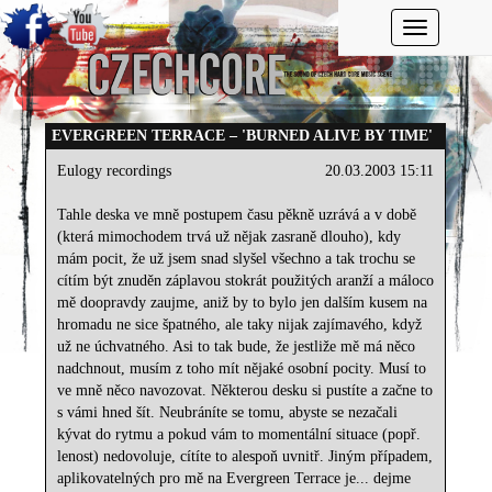
Toggle navi
EVERGREEN TERRACE – 'BURNED ALIVE BY TIME'
Eulogy recordings
20.03.2003 15:11
Tahle deska ve mně postupem času pěkně uzrává a v době
(která mimochodem trvá už nějak zasraně dlouho), kdy
mám pocit, že už jsem snad slyšel všechno a tak trochu se
cítím být znuděn záplavou stokrát použitých aranží a máloco
mě doopravdy zaujme, aniž by to bylo jen dalším kusem na
hromadu ne sice špatného, ale taky nijak zajímavého, když
už ne úchvatného. Asi to tak bude, že jestliže mě má něco
nadchnout, musím z toho mít nějaké osobní pocity. Musí to
ve mně něco navozovat. Některou desku si pustíte a začne to
s vámi hned šít. Neubráníte se tomu, abyste se nezačali
kývat do rytmu a pokud vám to momentální situace (popř.
lenost) nedovoluje, cítíte to alespoň uvnitř. Jiným případem,
aplikovatelných pro mě na Evergreen Terrace je... dejme