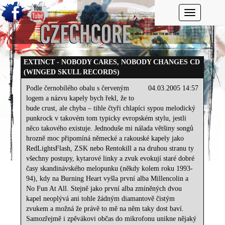
Toggle navi
EXTINCT - NOBODY CARES, NOBODY CHANGES CD
(WINGED SKULL RECORDS)
Podle černobílého obalu s červeným
04.03.2005 14:57
logem a názvu kapely bych řekl, že to
bude crust, ale chyba – tihle čtyři chlapíci sypou melodický
punkrock v takovém tom typicky evropském stylu, jestli
něco takového existuje. Jednoduše mi nálada většiny songů
hrozně moc připomíná německé a rakouské kapely jako
RedLightsFlash, ZSK nebo Rentokill a na druhou stranu ty
všechny postupy, kytarové linky a zvuk evokují staré dobré
časy skandinávského melopunku (někdy kolem roku 1993-
94), kdy na Burning Heart vyšla první alba Millencolin a
No Fun At All. Stejně jako první alba zmíněných dvou
kapel neoplývá ani tohle žádným diamantově čistým
zvukem a možná že právě to mě na něm taky dost baví.
Samozřejmě i zpěvákovi občas do mikrofonu unikne nějaký