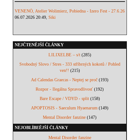
VENENÖ, Atelier Wolimierz, Pobiedna - Izero Fest - 27.6.26
06.07.2026 20:49,
Siki
NEJČTENĚJŠÍ ČLÁNKY
LILIXELBE – s/t
(285)
Svobodný Slovo / Stres - 333 stříbrných kokotů / Pohled
ven!!
(215)
Ad Calendas Graecas - Neptej se proč
(193)
Rozpor - Ilegálna Spravodlivosť
(192)
Bare Escape / VDYD - split
(158)
APOPTOSIS - Saeculum Hyaenarum
(149)
Mental Disorder fanzine
(147)
NEJOBLÍBEĚJŠÍ ČLÁNKY
Mental Disorder fanzine