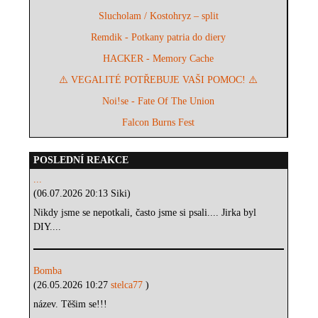
Slucholam / Kostohryz – split
Remdik - Potkany patria do diery
HACKER - Memory Cache
⚠️ VEGALITÉ POTŘEBUJE VAŠI POMOC! ⚠️
Noi!se - Fate Of The Union
Falcon Burns Fest
POSLEDNÍ REAKCE
...
(06.07.2026 20:13 Siki)
Nikdy jsme se nepotkali, často jsme si psali.... Jirka byl
DIY....
Bomba
(26.05.2026 10:27
stelca77
)
název. Těšim se!!!