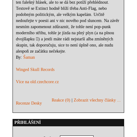
ten falešný hlásek, ale to se dá bez potíží přehlédnout.
Textově se Extinct hodně blíží třeba Anti-Flag, nebo
podobným politickým, ale velkým kapelám. Určitě
nedoufejte v poesii ani v nic nového pod sluncem. Na závěr
nesmím zapomenout zdůraznit, že tohle není pop-punk
moderního střihu, tohle je jízda na plný plyn (a na plnou
dvojšlapku ) a jestli máte rádi nejstarší alba zmíněných
skupin, tak doporučuju, sice to není úplně ono, ale nudu
alespoň ze začátku nečekejte.
By:
Šaman
Winged Skull Records
Více na old.czechcore.cz
Reakce (0)
|
Zobrazit všechny články ...
Recenze Desky
PŘIHLÁŠENÍ