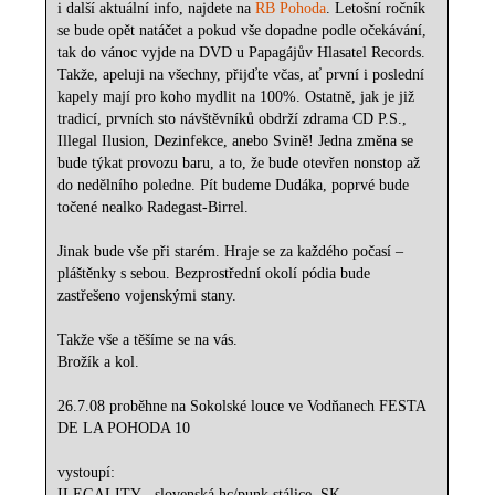
i další aktuální info, najdete na
RB Pohoda
. Letošní ročník
se bude opět natáčet a pokud vše dopadne podle očekávání,
tak do vánoc vyjde na DVD u Papagájův Hlasatel Records.
Takže, apeluji na všechny, přijďte včas, ať první i poslední
kapely mají pro koho mydlit na 100%. Ostatně, jak je již
tradicí, prvních sto návštěvníků obdrží zdrama CD P.S.,
Illegal Ilusion, Dezinfekce, anebo Svině! Jedna změna se
bude týkat provozu baru, a to, že bude otevřen nonstop až
do nedělního poledne. Pít budeme Dudáka, poprvé bude
točené nealko Radegast-Birrel.
Jinak bude vše při starém. Hraje se za každého počasí –
pláštěnky s sebou. Bezprostřední okolí pódia bude
zastřešeno vojenskými stany.
Takže vše a těšíme se na vás.
Brožík a kol.
26.7.08 proběhne na Sokolské louce ve Vodňanech FESTA
DE LA POHODA 10
vystoupí:
ILEGALITY - slovenská hc/punk stálice, SK