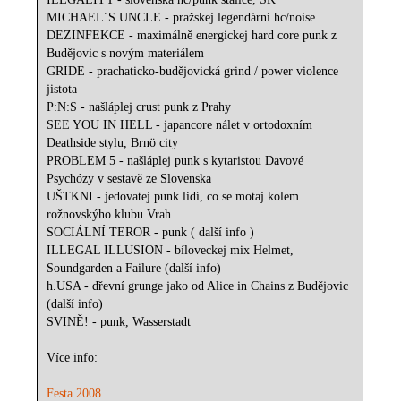
MICHAEL´S UNCLE - pražskej legendární hc/noise
DEZINFEKCE - maximálně energickej hard core punk z
Budějovic s novým materiálem
GRIDE - prachaticko-budějovická grind / power violence
jistota
P:N:S - našláplej crust punk z Prahy
SEE YOU IN HELL - japancore nálet v ortodoxním
Deathside stylu, Brnö city
PROBLEM 5 - našláplej punk s kytaristou Davové
Psychózy v sestavě ze Slovenska
UŠTKNI - jedovatej punk lidí, co se motaj kolem
rožnovskýho klubu Vrah
SOCIÁLNÍ TEROR - punk ( další info )
ILLEGAL ILLUSION - bíloveckej mix Helmet,
Soundgarden a Failure (další info)
h.USA - dřevní grunge jako od Alice in Chains z Budějovic
(další info)
SVINĚ! - punk, Wasserstadt
Více info:
Festa 2008