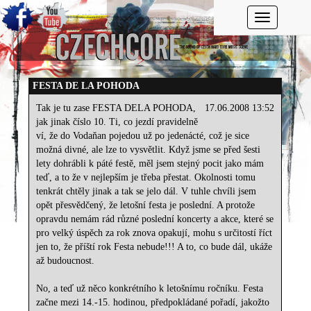
Toggle navi
FESTA DE LA POHODA
Tak je tu zase FESTA DELA POHODA,
17.06.2008 13:52
jak jinak číslo 10. Ti, co jezdí pravidelně
ví, že do Vodaňan pojedou už po jedenácté, což je sice
možná divné, ale lze to vysvětlit. Když jsme se před šesti
lety dohrábli k páté festě, měl jsem stejný pocit jako mám
teď, a to že v nejlepším je třeba přestat. Okolnosti tomu
tenkrát chtěly jinak a tak se jelo dál. V tuhle chvíli jsem
opět přesvědčený, že letošní festa je poslední. A protože
opravdu nemám rád různé poslední koncerty a akce, které se
pro velký úspěch za rok znova opakují, mohu s určitostí říct
jen to, že příští rok Festa nebude!!! A to, co bude dál, ukáže
až budoucnost.
No, a teď už něco konkrétního k letošnímu ročníku. Festa
začne mezi 14.-15. hodinou, předpokládané pořadí, jakožto