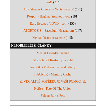
ven!!
(214)
Ad Calendas Graecas - Neptej se proč
(191)
Rozpor - Ilegálna Spravodlivosť
(191)
Bare Escape / VDYD - split
(156)
APOPTOSIS - Saeculum Hyaenarum
(147)
Mental Disorder fanzine
(145)
NEJOBLÍBEĚJŠÍ ČLÁNKY
Mental Disorder fanzine
Slucholam / Kostohryz – split
Remdik - Potkany patria do diery
HACKER - Memory Cache
⚠️ VEGALITÉ POTŘEBUJE VAŠI POMOC! ⚠️
Noi!se - Fate Of The Union
Falcon Burns Fest