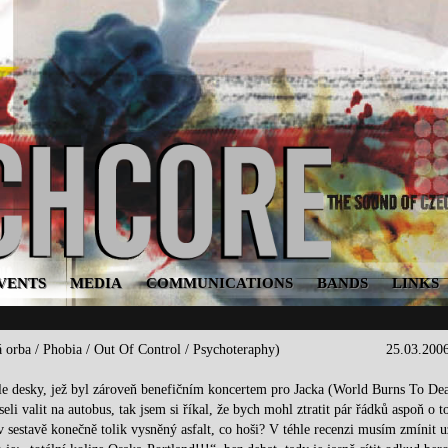
VENTS
MEDIA
COMMUNICATIONS
BANDS
LINKS
 orba / Phobia / Out Of Control / Psychoteraphy)
25.03.200
hle desky, jež byl zároveň benefičním koncertem pro Jacka (World Burns To Dea
li valit na autobus, tak jsem si říkal, že bych mohl ztratit pár řádků aspoň o 
 sestavě konečně tolik vysněný asfalt, co hoši? V téhle recenzi musím zmínit u