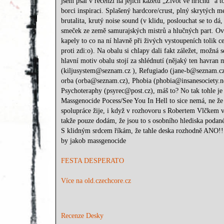
jsem psal v recenzi na jejich kazetu „Život ve hříchu“ a to
borci inspiraci. Splašený hardcore/crust, plný skrytých me
brutalita, krutý noise sound (v klidu, poslouchat se to d
smeček ze země samurajských mistrů a hlučných part. Ovšem
kapely to co na ní hlavně při živých vystoupeních tolik c
proti zdi:o). Na obalu si chlapy dali fakt záležet, možná
hlavní motiv obalu stojí za shlédnutí (nějaký ten havran
(kiljusystem@seznam.cz ), Refugiado (jane-b@seznam.c
orba (orba@seznam.cz), Phobia (phobia@insanesociety.ne
Psychoteraphy (psyrec@post.cz), máš to? No tak tohle je v
Massgenocide Pocess/See You In Hell to sice nemá, ne že b
spolupráce žije, i když v rozhovoru s Robertem Vlčkem v
takže pouze dodám, že jsou to s osobního hlediska podan
S klidným srdcem říkám, že tahle deska rozhodně ANO!!
by jakob massgenocide
FESTA DESPERATO
Více na old.czechcore.cz
Recenze Desky