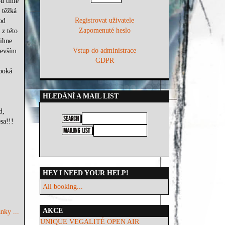
u tihle
 těžká
Registrovat uživatele
od
Zapomenuté heslo
 z této
vihne
Vstup do administrace
devším
GDPR
boká
HLEDÁNÍ A MAIL LIST
d,
sa!!!
HEY I NEED YOUR HELP!
All booking...
AKCE
nky ...
UNIQUE VEGALITÉ OPEN AIR