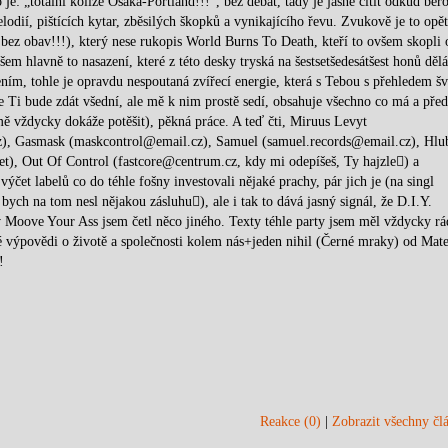
 je: „totální kolize Osaka-Portland!!!“, bez debat, tady je jasně cítit odkud bero
lodií, pištících kytar, zběsilých škopků a vynikajícího řevu. Zvukově je to opět
á, bez obav!!!), který nese rukopis World Burns To Death, kteří to ovšem skopli 
 hlavně to nasazení, které z této desky tryská na šestsetšedesátšest honů dělá
ením, tohle je opravdu nespoutaná zvířecí energie, která s Tebou s přehledem š
 se Ti bude zdát všední, ale mě k nim prostě sedí, obsahuje všechno co má a pře
 mě vždycky dokáže potěšit), pěkná práce. A teď čti, Miruus Levyt
z), Gasmask (maskcontrol@email.cz), Samuel (samuel.records@email.cz), Hlu
t), Out Of Control (fastcore@centrum.cz, kdy mi odepíšeš, Ty hajzle) a
ýčet labelů co do téhle fošny investovali nějaké prachy, pár jich je (na singl
ych na tom nesl nějakou zásluhu), ale i tak to dává jasný signál, že D.I.Y.
 Moove Your Ass jsem četl něco jiného. Texty téhle party jsem měl vždycky rá
é výpovědi o životě a společnosti kolem nás+jeden nihil (Černé mraky) od Mate
!
Reakce (0)
|
Zobrazit všechny člá