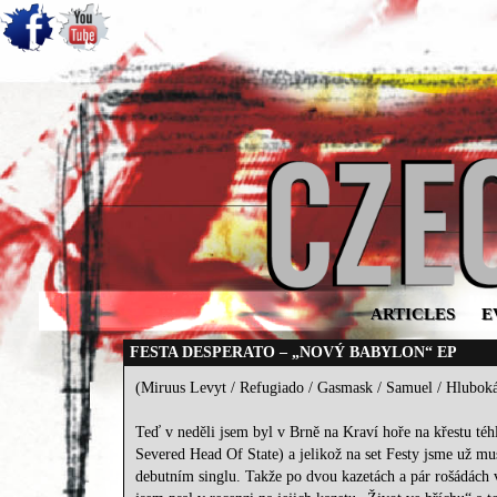
ARTICLES
E
FESTA DESPERATO – „NOVÝ BABYLON“ EP
(Miruus Levyt / Refugiado / Gasmask / Samuel / Hluboká
Teď v neděli jsem byl v Brně na Kraví hoře na křestu té
Severed Head Of State) a jelikož na set Festy jsme už muse
debutním singlu. Takže po dvou kazetách a pár rošádách v