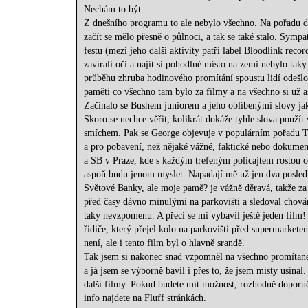
Nechám to být…
Z dnešního programu to ale nebylo všechno. Na pořadu dne 
začít se mělo přesně o půlnoci, a tak se také stalo. Symp
festu (mezi jeho další aktivity patří label Bloodlink rec
zavírali oči a najít si pohodlné místo na zemi nebylo taky
průběhu zhruba hodinového promítání spoustu lidí odešlo
paměti co všechno tam bylo za filmy a na všechno si už 
Začínalo se Bushem juniorem a jeho oblíbenými slovy jak
Skoro se nechce věřit, kolikrát dokáže tyhle slova použít
smíchem. Pak se George objevuje v populárním pořadu Te
a pro pobavení, než nějaké vážné, faktické nebo dokumen
a SB v Praze, kde s každým trefeným policajtem rostou ov
aspoň budu jenom myslet. Napadají mě už jen dva posle
Světové Banky, ale moje pamě? je vážně děravá, takže za 
před časy dávno minulými na parkovišti a sledoval chován
taky nevzpomenu. A přeci se mi vybavil ještě jeden film!
řidiče, který přejel kolo na parkovišti před supermarkete
není, ale i tento film byl o hlavně srandě.
Tak jsem si nakonec snad vzpomněl na všechno promítané 
a já jsem se výborně bavil i přes to, že jsem místy usínal
další filmy. Pokud budete mít možnost, rozhodně doporuč
info najdete na Fluff stránkách.