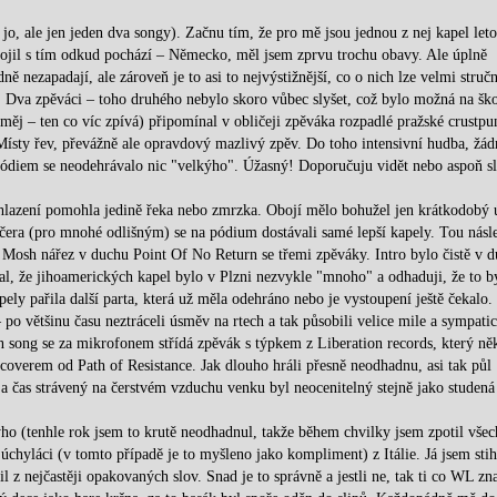
jo, ale jen jeden dva songy). Začnu tím, že pro mě jsou jednou z nej kapel let
spojil s tím odkud pochází – Německo, měl jsem zprvu trochu obavy. Ale úplně
 nezapadají, ale zároveň je to asi to nejvýstižnější, co o nich lze velmi struč
. Dva zpěváci – toho druhého nebylo skoro vůbec slyšet, což bylo možná na šk
uměj – ten co víc zpívá) připomínal v obličeji zpěváka rozpadlé pražské crustp
ísty řev, převážně ale opravdový mazlivý zpěv. Do toho intensivní hudba, žád
pódiem se neodehrávalo nic "velkýho". Úžasný! Doporučuju vidět nebo aspoň sl
chlazení pomohla jedině řeka nebo zmrzka. Obojí mělo bohužel jen krátkodobý 
ečera (pro mnohé odlišným) se na pódium dostávali samé lepší kapely. Tou násle
. Mosh nářez v duchu Point Of No Return se třemi zpěváky. Intro bylo čistě v 
l, že jihoamerických kapel bylo v Plzni nezvykle "mnoho" a odhaduji, že to by
ly pařila další parta, která už měla odehráno nebo je vystoupení ještě čekalo.
 po většinu času neztráceli úsměv na rtech a tak působili velice mile a sympatic
n song se za mikrofonem střídá zpěvák s týpkem z Liberation records, který ně
coverem od Path of Resistance. Jak dlouho hráli přesně neodhadnu, asi tak půl
ně a čas strávený na čerstvém vzduchu venku byl neocenitelný stejně jako studená
ýho (tenhle rok jsem to krutě neodhadnul, takže během chvilky jsem zpotil vše
s úchyláci (v tomto případě je to myšleno jako kompliment) z Itálie. Já jsem sti
 z nejčastěji opakovaných slov. Snad je to správně a jestli ne, tak ti co WL zna