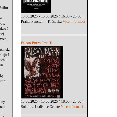
ošního
15.08.2026 - 15.08.2026 ( 16:00 - 23:00 )
ně
Praha, Punctum - Krásovka
Více informací
odu,
...
unkové
nej
yšet,
Falcon Burns Fest III.
účinek.
dující
duchu
li
ky.
kterou
15.08.2026 - 15.05.2026 ( 18:00 - 23:00 )
chny
Sokolov, Loděnice Dronte
Více informací ...
hnul
jí,