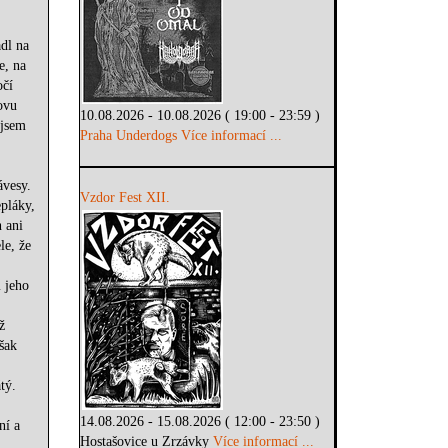
dl na
e, na
očí
ovu
10.08.2026 - 10.08.2026 ( 19:00 - 23:59 )
 jsem
Praha Underdogs
Více informací ...
ávesy.
Vzdor Fest XII.
epláky,
 ani
le, že
 jeho
ž
šak
tý.
14.08.2026 - 15.08.2026 ( 12:00 - 23:50 )
ní a
Hostašovice u Zrzávky
Více informací ...