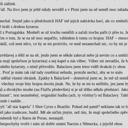
í zážitek.
all. Na živo jsem je ještě nikdy neviděl a v Plzni jsem na ně neměl moc náladu
vynechal. Stejně jako u předchozích HAF mě jejich nahrávka baví, ale co změnili
 hráli s druhou kytarou.
z Portugalska. Mosheři se už trochu osmělili a začali trochu pařit (i přes to, ž
čen o tom, že se na ně moc nepařilo, vzhledem k tomu co hrajou: HAF – emoco
skůl, což není něco, co by se mi protivilo, ve mně nezanechali nic, co by mi je
vědavej a těšil se na ně, jenže jsem se někde zakecal nebo já nevím co a unikli
u mají společnou je kytarista) a nej kapel u nás vůbec. Vůbec mi nevadilo, že h
druhého kytaristy, s nímž přitvrdilo. Balaclavu jsem letos viděl dvakrát (v obou
 Proč je mám tak rád tady rozebírat nebudu, protože nechci, aby se to stalo
ě udělal vlastní obrázek. Zpátky k Balaclavě – domníval jsem se, že mě už nem
 všechny svoje hity hrajou docela jinak. Ne, že by se mi to nelíbilo, jen jsem b
ů a divokýho moshe (na Fluffu především) si je už těžko někdo představí. Jak
alutant", text nezměněný, originální hudba (ach, ty včelíny!) od Balaclavy. Tahl
 bude i nadále…
li "all star kapela" I Shot Cyrus z Brazílie. Pokud mě pamě? neklame tak to b
íš jako trashcore, budiž. Mě ale ničím jiným, než tím, že mají společného zpěv
bubeník byl z Ratos de Porao, nezaujali.
 bezpochyby tvořit i nám už dobře známí Narziss z Německa, z jejichž obou