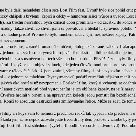
byla další nehudební část a sice Lost Film fest. Uvnitř bylo sice pořád cítit p
atický chlápek s brýlemi, čepicí a cdčky – humorem sršící tvůrce a uvaděč Lost
ords). Za trochu neš?astnou bych označil dobu promítání – od začátku do konce s
 snadný, takže chvíli co chvíli jsem se převaloval a hledal tu správnou polohu.
 a o hodně přišlo! Pro mě to bylo mnohem zábavnější, než některé kapely. Pát
asi nevzpomenu.
o: terorismus, zbraně hromadného ničení, biologické zbraně, válka v Iráku apo
 v jednom ze svých srdceryvných projevů. Tentokrát ale lidi neplakali dojetím, a
letubbies a s úsměvem na rtech všechno bombarduje. Převážně zde byly filmy
tární. I když se tam objevil snímek, kde jeden člověk monitoruje protesty pro
ace v tělocvičně. Jak už jsem zmínil, všechny filmy si asi nevybavím nebo si 
dní – v jednom se mladému "byznysmenovi" podaří zesměšnit nějakou menší p
jakých okolností si už nevzpomenu. Poslední film, který si vybavuji se odehrá
í amerických metlošů před vystoupením jejich oblíbené kapely, na jejíž název 
 Čtveřice hrdinů v brnění a na upravených kolech jedou pomstít čin bezohledné
m. Končí to absolutní destrukcí auta zmiňovaného řidiče. Může se zdát, že tomu
filmy a i když vám to nemusí z předchozí řádků tak vypadat, šlo především o
. Škoda jen, že se nepokračovalo ještě třeba druhý den, protože v zásobě byly je
uji Lost Film fest shlédnout (vyšel u Bloodlink records na dvou dvd). Podrobn