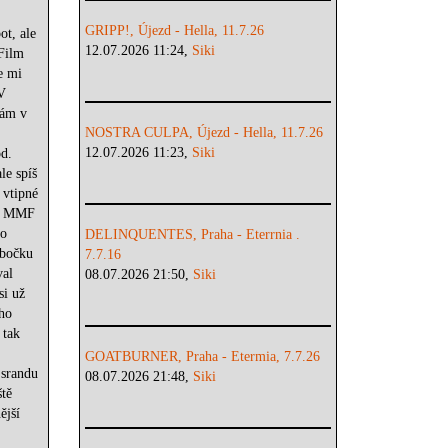
GRIPP!, Újezd - Hella, 11.7.26
ot, ale
12.07.2026 11:24,
Siki
 Film
e mi
 V
rám v
NOSTRA CULPA, Újezd - Hella, 11.7.26
12.07.2026 11:23,
Siki
d.
le spíš
 vtipné
ti MMF
to
DELINQUENTES, Praha - Eterrnia .
obočku
7.7.16
val
08.07.2026 21:50,
Siki
si už
ho
 tak
GOATBURNER, Praha - Etermia, 7.7.26
 srandu
08.07.2026 21:48,
Siki
ště
ější