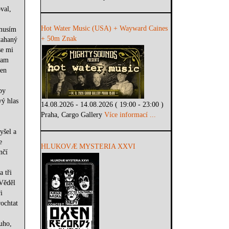
val,
Hot Water Music (USA) + Wayward Caines
 musím
+ 50m Znak
tahaný
se mi
ram
den
by
vý hlas
14.08.2026 - 14.08.2026 ( 19:00 - 23:00 )
Praha, Cargo Gallery
Více informací ...
yšel a
e
HLUKOVÆ MYSTERIA XXVI
nčí
a tři
 Věděl
i
rochtat
uho,