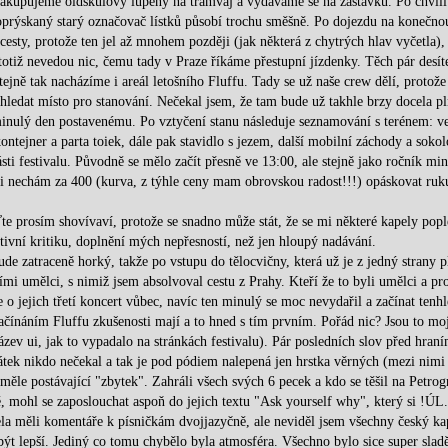
u zakupujeme oldskůlový lupeny na tramvaj a vydáváme se na zastávku. Po chvíli
 oprýskaný starý označovač lístků působí trochu směšně. Po dojezdu na konečno
 cesty, protože ten jel až mnohem později (jak některá z chytrých hlav vyčetla),
totiž nevedou nic, čemu tady v Praze říkáme přestupní jízdenky. Těch pár desít
ejně tak nacházíme i areál letošního Fluffu. Tady se už naše crew dělí, protože
 hledat místo pro stanování. Nečekal jsem, že tam bude už takhle brzy docela pl
 minulý den postavenému. Po vztyčení stanu následuje seznamování s terénem: v
ontejner a parta toiek, dále pak stavidlo s jezem, další mobilní záchody a sokol
ti festivalu. Původně se mělo začít přesně ve 13:00, ale stejně jako ročník min
si nechám za 400 (kurva, z týhle ceny mam obrovskou radost!!!) opáskovat ruk
te prosím shovívaví, protože se snadno může stát, že se mi některé kapely popl
tivní kritiku, doplnění mých nepřesností, než jen hloupý nadávání.
de zatraceně horký, takže po vstupu do tělocvičny, která už je z jedný strany p
ími umělci, s nimiž jsem absolvoval cestu z Prahy. Kteří že to byli umělci a pro
 jejich třetí koncert vůbec, navíc ten minulý se moc nevydařil a začínat tenhl
 začínáním Fluffu zkušenosti mají a to hned s tím prvním. Pořád nic? Jsou to moj
zev ui, jak to vypadalo na stránkách festivalu). Pár posledních slov před hraní
čátek nikdo nečekal a tak je pod pódiem nalepená jen hrstka věrných (mezi nimi
měle postávající "zbytek". Zahráli všech svých 6 pecek a kdo se těšil na Petrog
ě, mohl se zaposlouchat aspoň do jejich textu "Ask yourself why", který si !ÚL.
pela měli komentáře k písničkám dvojjazyčně, ale neviděl jsem všechny český ka
být lepší. Jediný co tomu chybělo byla atmosféra. Všechno bylo sice super slad