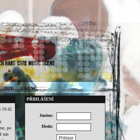
DIY
CREW
PŘIHLÁŠENÍ
3 19:42
Jméno:
t.
Heslo:
sme, po
ž nás