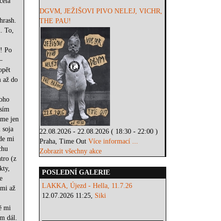
cela
DGVM, JEŽIŠOVI PIVO NELEJ, VICHR,
hrash.
THE PAU!
. To,
,
! Po
–
opět
m až do
koho
usím
eme jen
 soja
22.08.2026 - 22.08.2026 ( 18:30 - 22:00 )
de mi
Praha, Time Out
Více informací ...
chu
Zobrazit všechny akce
tro (z
kty,
POSLEDNÍ GALERIE
e
LAKKA, Újezd - Hella, 11.7.26
 mi až
12.07.2026 11:25,
Siki
ě mi
m dál.