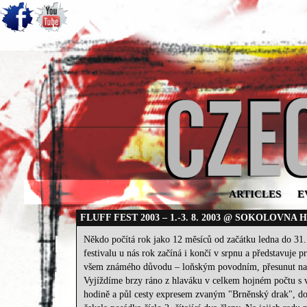
ARTICLES
E
FLUFF FEST 2003 – 1.-3. 8. 2003 @ SOKOLOVNA 
Někdo počítá rok jako 12 měsíců od začátku ledna do 31. 
festivalu u nás rok začíná i končí v srpnu a představuje 
všem známého důvodu – loňským povodním, přesunut na ji
Vyjíždíme brzy ráno z hlaváku v celkem hojném počtu s vy
hodině a půl cesty expresem zvaným "Brněnský drak", dor