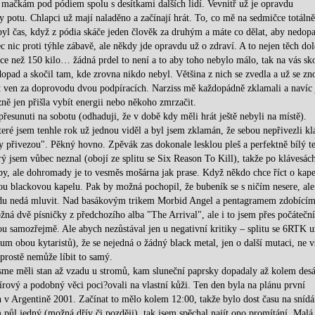
 mačkám pod pódiem spolu s desítkami dalších lidí. Vevnitř už je opravdu
 potu. Chlapci už mají naladěno a začínají hrát. To, co mě na sedmičce totálně
yl čas, když z pódia skáče jeden člověk za druhým a máte co dělat, aby nedopa
 nic proti týhle zábavě, ale někdy jde opravdu už o zdraví. A to nejen těch dol
více než 150 kilo… žádná prdel to není a to aby toho nebylo málo, tak na vás sk
 dopad a skočil tam, kde zrovna nikdo nebyl. Většina z nich se zvedla a už se zn
hat ven za doprovodu dvou podpíracích. Narziss mě každopádně zklamali a navíc
zně jen přišla vybít energii nebo někoho zmrzačit.
přesunuti na sobotu (odhaduji, že v době kdy měli hrát ještě nebyli na místě).
ré jsem tenhle rok už jednou viděl a byl jsem zklamán, že sebou nepřivezli kl
esy přivezou". Pěkný hovno. Zpěvák zas dokonale lesklou pleš a perfektně bílý t
ý jsem vůbec neznal (obojí ze splitu se Six Reason To Kill), takže po klávesách
yby, ale dohromady je to vesměs mošárna jak prase. Když někdo chce říct o kape
akou blackovou kapelu. Pak by možná pochopil, že bubeník se s ničím nesere, ale
vdu nedá mluvit. Nad basákovým trikem Morbid Angel a pentagramem zdobícím
žná dvě písničky z předchozího alba "The Arrival", ale i to jsem přes počáteční
ou samozřejmě. Ale abych nezůstával jen u negativní kritiky – splitu se 6RTK u
um obou kytaristů), že se nejedná o žádný black metal, jen o další mutaci, ne v
prostě nemůže líbit to samý.
jsme měli stan až vzadu u stromů, kam sluneční paprsky dopadaly až kolem desá
rový a podobný věci poci?ovali na vlastní kůži. Ten den byla na plánu první
h v Argentině 2001. Začínat to mělo kolem 12:00, takže bylo dost času na snídá
půl jedný (možná dřív či později), tak jsem spěchal najít ono promítání. Malá