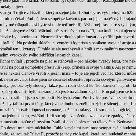
 dece jako hare kršna, za to basák byl spoře oděn do slipů. Každopádně mě do
se někdy objeví…
argu. Trojice z Brazílie, kterým stejně jako I Shot Cyrus vyšel vinyl na 625 t
du nic nečekal. Pod pódiem se opět setkávám s partou jejich natěšených krajanů
o by mě ušlapali a asi byste si tohle teď nečetli). Výbornej trashcore s rychlým
ý než kolegové z ISC. Všichni opět s úsměvem na tváři, maximální spokojenost
řídavky byla povinností. Nenechali se dlouho přemlouvat a vystřihli pár coverů 
áli :). Na poslední skladbu si vyměnili kytarista s basákem svoje nástroje a 
 výměně ten u kytary). Tímhle se ale nezabývali a hráli s maximálním nasazení
ařadím vysoko do svého žebříčku letošních kapel.
chni uvítali), protože na plac se stěhovali – pro někoho hvězdy festu, pro ně
tatní na pódiu kompletně přestavili (resp. přinesli si svoje vlastní). Asi je nem
ě se někteří členové vrátili k jezení masa – to je ale jejich věc nad kterou můž
ak nevzrušovalo, takže jsem se radši šel občerstvit opravdu skvělým grilovaným
aly, protože byly studený, takže jsem radši chodil ke "konkurenci" naproti, k
il zpátky dovnitř, bylo narváno jako ještě na žádnou kapelu. Procpal jsem se tro
ovedlo, stihnul jsem se propotit. Nedýchatelno. Po chvilce postávání spustilo in
už chystali na první tóny, který zanedlouho zazněli a rozjel se šílenej mosh. Lo
em zahlédnu tváře doposud neznámé, což je na takovým festu docela logický, al
n na jednu kapelu, zvláštní. Lidi surfujou ze předu dozadu a zase zpátky, někdy
at moshpit a začne obrovskou "wall of death" přes celou tělocvičnu. Neúnavní
st. Po deseti minutách odcházím. Tahle kapela mi není moc sympatická a hudebn
ilo, že jsou tak "slavní", protože je tady víc kapel, které jsou hudebně mnohe