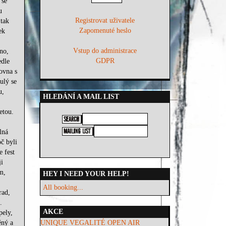
 se
u
Registrovat uživatele
 tak
Zapomenuté heslo
ek
Vstup do administrace
no,
GDPR
edle
ovna s
ulý se
u,
HLEDÁNÍ A MAIL LIST
etou.
lná
č byli
e fest
i
m,
HEY I NEED YOUR HELP!
All booking...
rad,
.
AKCE
pely,
ěný a
UNIQUE VEGALITÉ OPEN AIR