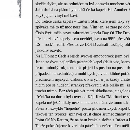
skvěle slyšet, ale na sedmičce to byl opravdu mnohem větš
Jako druhá na plánu byla další česká kapela His Another F
když jejich vinyl mě baví.
Do třetice česká kapela – Eastern Star, které jsem taky 
zpěváka mě to už moc nezajímá. Vím jen, že zase po době
Číslo čtyři měla první zahraniční kapela Day Of The Dead 
předchozí dvě kapely jsem neviděl, jsem na 99% přesvěd
ES – rock´n´roll). Přes to, že DOTD zahráli našláplej old
jakkoliv oživilo.
Na L´Point z Čech a jejich syrovej emopoprock jsem byl z
Jedna ze dvou nejlepších pátečních kapel (další věc, ktero
festu i minulý rok, tentokrát přijeli i s posilou na postu 
případech na sedmičce) a mohl bych je vídat klidně pořád.
předmětem nějakých diskusí, o kterých si již každý určit
ničím (co se hudební stránky) překvapit. Ale přišlo mi, že
trochu mimo. Bez těch pár vět mezi skladbama, singalong
třešnička na dortu byl cover od Káji Kryla "Morituri te s
kapela mě ještě nikdy nezklamala a doufám, že tomu tak
První z nezvykle "hojného" počtu jihoamerických kapel by
takovej ten typickej špinavej crust chaos šrumec známý sp
Point Of No Return, že na basu brnkala slečna z Infect a 
Takže pokračujeme k vrcholu pátečního večera. Ten měli