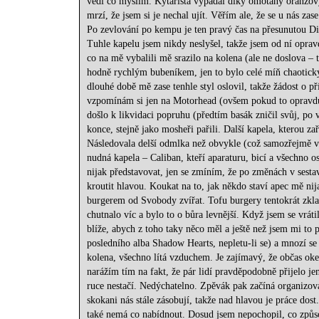
vědí co myslím. Kytarista vypadal díky omotaný oranžový
mrzí, že jsem si je nechal ujít. Věřím ale, že se u nás za
Po zevlování po kempu je ten pravý čas na přesunutou Disc
Tuhle kapelu jsem nikdy neslyšel, takže jsem od ní oprav
co na mě vybalili mě srazilo na kolena (ale ne doslova – t
hodně rychlým bubeníkem, jen to bylo celé míň chaotick
dlouhé době mě zase tenhle styl oslovil, takže žádost o p
vzpomínám si jen na Motorhead (ovšem pokud to opravdu hr
došlo k likvidaci popruhu (předtím basák zničil svůj, po
konce, stejně jako mosheři pařili. Další kapela, kterou z
Následovala delší odmlka než obvykle (což samozřejmě vši
nudná kapela – Caliban, kteří aparaturu, bicí a všechno os
nijak představovat, jen se zmíním, že po změnách v sestav
kroutit hlavou. Koukat na to, jak někdo staví apec mě nij
burgerem od Svobody zvířat. Tofu burgery tentokrát zklam
chutnalo víc a bylo to o bůra levnější. Když jsem se vrát
blíže, abych z toho taky něco měl a ještě než jsem mi to p
posledního alba Shadow Hearts, nepletu-li se) a mnozí se 
kolena, všechno lítá vzduchem. Je zajímavý, že občas ok
narážím tím na fakt, že pár lidí pravděpodobně přijelo je
ruce nestačí. Nedýchatelno. Zpěvák pak začíná organizov
skokani nás stále zásobují, takže nad hlavou je práce do
také nemá co nabídnout. Dosud jsem nepochopil, co způsob