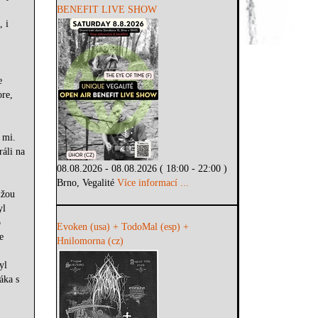
BENEFIT LIVE SHOW
, i
e
re,
 mi.
ráli na
08.08.2026 - 08.08.2026 ( 18:00 - 22:00 )
Brno, Vegalité
Více informací ...
ůžou
yl
o
Evoken (usa) + TodoMal (esp) +
e
Hnilomorna (cz)
yl
áka s