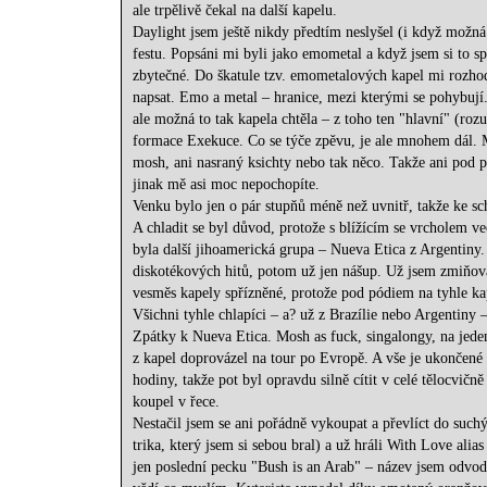
ale trpělivě čekal na další kapelu.
Daylight jsem ještě nikdy předtím neslyšel (i když možná 
festu. Popsáni mi byli jako emometal a když jsem si to 
zbytečné. Do škatule tzv. emometalových kapel mi rozhodně
napsat. Emo a metal – hranice, mezi kterými se pohybují
ale možná to tak kapela chtěla – z toho ten "hlavní" (roz
formace Exekuce. Co se týče zpěvu, je ale mnohem dál. M
mosh, ani nasraný ksichty nebo tak něco. Takže ani pod 
jinak mě asi moc nepochopíte.
Venku bylo jen o pár stupňů méně než uvnitř, takže ke s
A chladit se byl důvod, protože s blížícím se vrcholem v
byla další jihoamerická grupa – Nueva Etica z Argentiny
diskotékových hitů, potom už jen nášup. Už jsem zmiňova
vesměs kapely spřízněné, protože pod pódiem na tyhle kape
Všichni tyhle chlapíci – a? už z Brazílie nebo Argentiny –
Zpátky k Nueva Etica. Mosh as fuck, singalongy, na jede
z kapel doprovázel na tour po Evropě. A vše je ukončené 
hodiny, takže pot byl opravdu silně cítit v celé tělocvič
koupel v řece.
Nestačil jsem se ani pořádně vykoupat a převlíct do such
trika, který jsem si sebou bral) a už hráli With Love alia
jen poslední pecku "Bush is an Arab" – název jsem odvodil