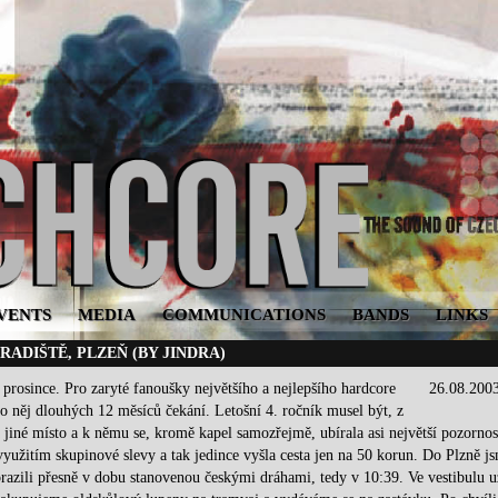
VENTS
MEDIA
COMMUNICATIONS
BANDS
LINKS
HRADIŠTĚ, PLZEŇ (BY JINDRA)
prosince. Pro zaryté fanoušky největšího a nejlepšího hardcore
26.08.200
pro něj dlouhých 12 měsíců čekání. Letošní 4. ročník musel být, z
né místo a k němu se, kromě kapel samozřejmě, ubírala asi největší pozornos
užitím skupinové slevy a tak jedince vyšla cesta jen na 50 korun. Do Plzně j
azili přesně v dobu stanovenou českými dráhami, tedy v 10:39. Ve vestibulu u