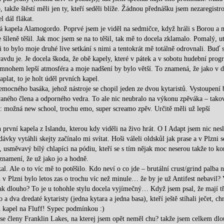
 takže štěstí měli jen ty, kteří seděli blíže. Žádnou přednášku jsem nezaregistro
l dál flákat.
ená kapela Alamogordo. Poprvé jsem je viděl na sedmičce, když hráli s Borou a
 šíleně těšil. Jak moc jsem se na to těšil, tak mě to docela zklamalo. Pomalý, u
i to bylo moje druhé live setkání s nimi a tentokrát mě totálně odrovnali. Buď 
ravdu je. Je docela škoda, že obě kapely, které v pátek a v sobotu hudební prog
 mnohem lepší atmosféra a moje nadšení by bylo větší. To znamená, že jako v 
lat, to je holt úděl prvních kapel.
emocného basáka, jehož nástroje se chopil jeden ze dvou kytaristů. Vystoupení 
vaného člena a odporného vedra. To ale nic neubralo na výkonu zpěváka – tako
ly: možná new school, trochu emo, super screamo zpěv. Určitě měli už lepší
rvní kapela z Islandu, kterou kdy viděli na živo hrát. O I Adapt jsem nic nesl
dávky vytáhli skejty začínalo mi svítat. Hoši váleli oldskůl jak prase a v Plzni s
y, usměvavý bílý chlapíci na pódiu, kteří se s tím nějak moc neserou takže to ko
znamení, že už jako jo a hodně.
. Ale o to víc mě to potěšilo. Kdo neví o co jde – brutální crust/grind palba n
 v Plzni bylo letos zas o trochu víc než minule… že by je už Antifest nebavil?
 tak dlouho? To je u tohohle stylu docela vyjímečný… Když jsem psal, že mají tř
 dva dredaté kytaristy (jedna kytara a jedna basa), kteří ještě stíhali ječet, ch
h kapel na Fluff! Sypec podmínkou :)
se členy Franklin Lakes, na kterej jsem opět neměl chu? takže jsem celkem dlo