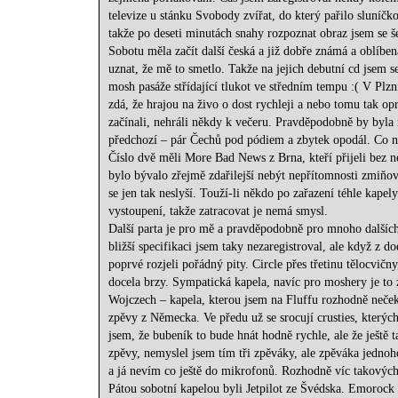
televize u stánku Svobody zvířat, do který pařilo sluníčko,
takže po deseti minutách snahy rozpoznat obraz jsem se še
Sobotu měla začít další česká a již dobře známá a oblíb
uznat, že mě to smetlo. Takže na jejich debutní cd jsem se
mosh pasáže střídající tlukot ve středním tempu :( V Plzn
zdá, že hrajou na živo o dost rychleji a nebo tomu tak op
začínali, nehráli někdy k večeru. Pravděpodobně by byla
předchozí – pár Čechů pod pódiem a zbytek opodál. Co nap
Číslo dvě měli More Bad News z Brna, kteří přijeli bez n
bylo bývalo zřejmě zdařilejší nebýt nepřítomnosti zmiňo
se jen tak neslyší. Touží-li někdo po zařazení téhle kape
vystoupení, takže zatracovat je nemá smysl.
Další parta je pro mě a pravděpodobně pro mnoho dalších p
bližší specifikaci jsem taky nezaregistroval, ale když z do
poprvé rozjeli pořádný pity. Circle přes třetinu tělocvičn
docela brzy. Sympatická kapela, navíc pro moshery je to 
Wojczech – kapela, kterou jsem na Fluffu rozhodně nečekal
zpěvy z Německa. Ve předu už se srocují crusties, kterých
jsem, že bubeník to bude hnát hodně rychle, ale že ještě
zpěvy, nemyslel jsem tím tři zpěváky, ale zpěváka jednoho a
a já nevím co ještě do mikrofonů. Rozhodně víc takovýc
Pátou sobotní kapelou byli Jetpilot ze Švédska. Emorock 