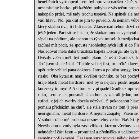
benefičních vystoupení jsem byl opravdu nadšen. Opět se
nesnesitelný horko, při každém pohybu z vás tečou proudy
nakopalo prdel, mě tady trochu uspává. Na spánek ale neb
vaši hlavu. No, párkrát se jim to povedlo. Já nemám vůbec
který skáčou dva, tři lidi naráz. Zkuste nad sebou držet 
ještě jeden. Párkrát se i stalo, že skokan moc nevychytal
sápali na pódium, ale jednou to týpek musel jít rozdjec
začínal mít pocit, že spousta neohleduplných lidí si do Pl
Následovat měla další brazilská kapela Discarga, ale byli 
Hvězdy večera měli být podle plánu němečtí Deadlock, kte
Teď jsem si ale říkal: "Takhle velkej fest, to určitě kláv
opět tedy vzhled pana doktora. Intro a po něm songy, kter
stesku. Oba kytaristi mají skvělou techniku, to bez poch
hraje black metal hardcore, měl by si nejdřív pustit něj
kurevsky to mydlí! A o tom se v případě Deadlock opra
ruku, jsem se jen pousmál. Jako bonusy zahráli jednu, mo
euforii z jejich tvorby docela odzýval. S pokopanou hlav
pomalu přicházím na chu?, ale stále trvám na tom (i přes 
neoriginální, metal hardcore. A nejsem zaujatej! Všem se 
V sobotu ráno mě probouzí nesnesitelný vedro. Naštěstí 
Nevýhodou u vody byla zase vlhkost, kterou všechny papí
nehudební část festu – promítání a přednáška o událostec
zejména poflakování. Čas jsem zaregistroval někdy kolem 