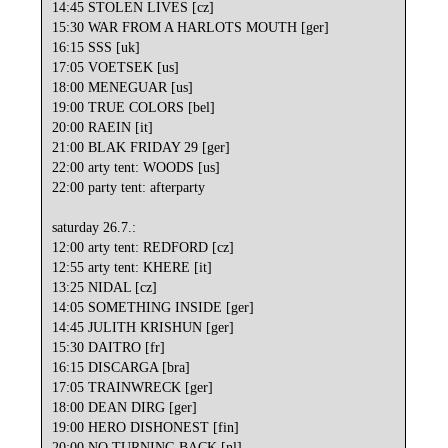
14:45 STOLEN LIVES [cz]
15:30 WAR FROM A HARLOTS MOUTH [ger]
16:15 SSS [uk]
17:05 VOETSEK [us]
18:00 MENEGUAR [us]
19:00 TRUE COLORS [bel]
20:00 RAEIN [it]
21:00 BLAK FRIDAY 29 [ger]
22:00 arty tent: WOODS [us]
22:00 party tent: afterparty
saturday 26.7.:
12:00 arty tent: REDFORD [cz]
12:55 arty tent: KHERE [it]
13:25 NIDAL [cz]
14:05 SOMETHING INSIDE [ger]
14:45 JULITH KRISHUN [ger]
15:30 DAITRO [fr]
16:15 DISCARGA [bra]
17:05 TRAINWRECK [ger]
18:00 DEAN DIRG [ger]
19:00 HERO DISHONEST [fin]
20:00 NO TURNING BACK [nl]