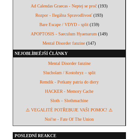
Ad Calendas Graecas - Neptej se proč
(193)
Rozpor - Ilegálna Spravodlivosť
(193)
Bare Escape / VDYD - split
(159)
APOPTOSIS - Saeculum Hyaenarum
(149)
Mental Disorder fanzine
(147)
NEJOBLÍBEĚJŠÍ ČLÁNKY
Mental Disorder fanzine
Slucholam / Kostohryz – split
Remdik - Potkany patria do diery
HACKER - Memory Cache
Sloth – Slothmachine
⚠️ VEGALITÉ POTŘEBUJE VAŠI POMOC! ⚠️
Noi!se - Fate Of The Union
POSLEDNÍ REAKCE