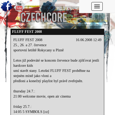
Toggle navi
FLUFF FEST 2008
FLUFF FEST 2008
16.06.2008 12:49
25., 26. a 27. července
sportovní letiště Rokycany u Plzně
Letos již podeváté se koncem července bude zjišťovat jestli
hardcore kids
umí stavět stany. Letošní FLUFF FEST proběhne na
stejném místě jako vloni a
předloni a konečný playlist byl právě zveřejněn.
thursday 24.7.:
21:00 welcome movie, open air cinema
friday 25.7.:
14:05 5 SYMBOLS [cz]