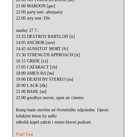
21:00 MAROON [ger]
22:00 party tent: afterparty
22:00 arty tent: DJs
sunday 27.7.:
13:25 DESTROY BABYLON [it]
14:05 ANCHOR [swe]
14:45 AUSSITOT MORT [fr]
15:30 STRENGTH APPROACH [it]
16:15 GRIDE [cz]
17:05 CATARACT [ch]
18:00 AMEN RA [be]
19:00 DEATH BY STEREO [us]
20:00 LACK [dk]
21:00 BANE [us]
22:00 goodbye movie, open air cinema
Kemp bude otevřen od čtvrtečního odpoledne. Oproti
loňským letem by mělo
několik kapel zahrát i mimo hlavní podium.
Fluff Fest