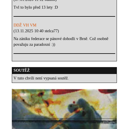
Tvl to bylo před 13 lety :D
DDŽ VH VM
(13.11.2025 10:40 stelca77)
Na zániku federace se pánové dohodli v Brně. Což osobně
považuju za paradoxní :))
SOUTĚŽ
V tuto chvíli není vypsaná soutěž.