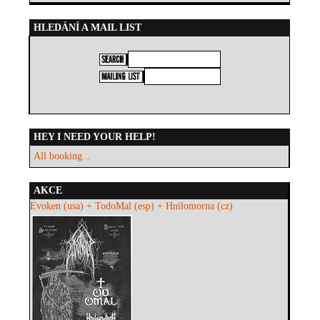
HLEDÁNÍ A MAIL LIST
HEY I NEED YOUR HELP!
All booking...
AKCE
Evoken (usa) + TodoMal (esp) + Hnilomorna (cz)