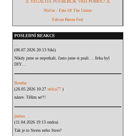
⚠️ VEGALITÉ POTŘEBUJE VAŠI POMOC! ⚠️
Noi!se - Fate Of The Union
Falcon Burns Fest
POSLEDNÍ REAKCE
...
(06.07.2026 20:13 Siki)
Nikdy jsme se nepotkali, často jsme si psali.... Jirka byl
DIY....
Bomba
(26.05.2026 10:27
stelca77
)
název. Těšim se!!!
jméno
(11.04.2026 19:13 ondra)
Tak je to Stress nebo Stres?