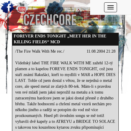
Toggle navi
FOREVER ENDS TONIGHT „MEET HER IN THE
KILLING FIELDS“ MCD
/The Fire Walk With Me rec./
11.08.2004 21:28
Vídeňský label THE FIRE WALK WITH ME zažehl 12-tý
plamen a to kapelou FOREVE ENDS TONIGHT, což jsou
staří známí Rakušáci, kteří to mydlili v MAR a HOPE DIES
LAST. Tohle cd jsem dostal s větou, že se nejedná o metal
core, ale speed metal ze zlatých 80-tek. Mám-li s pravdou
ven své mládí jsem jaksi neprožil na metalu a k tomu
zatracenýmu hardcore jsem se jaksi dostal přesně z druhého
břehu. Takže hodnocení a chrlení metal vzorů nechám pro
někoho jiného a raději se potopím do vod mě více
prozkoumaných. Hned při úvodním songu se mě totiž
vybavili dvě kapely a to ATREYU a BRIDGE TO SOLACE
s takovou tou kouzelnou kytarou zvuku připomínající