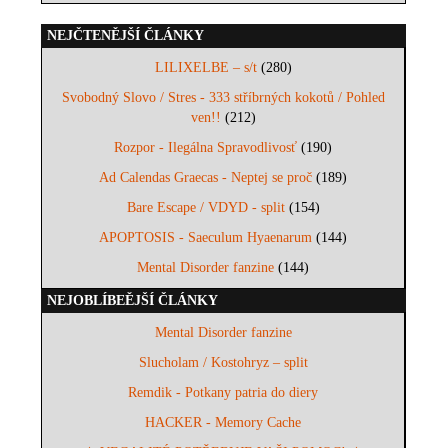
NEJČTENĚJŠÍ ČLÁNKY
LILIXELBE – s/t
(280)
Svobodný Slovo / Stres - 333 stříbrných kokotů / Pohled
ven!!
(212)
Rozpor - Ilegálna Spravodlivosť
(190)
Ad Calendas Graecas - Neptej se proč
(189)
Bare Escape / VDYD - split
(154)
APOPTOSIS - Saeculum Hyaenarum
(144)
Mental Disorder fanzine
(144)
NEJOBLÍBEĚJŠÍ ČLÁNKY
Mental Disorder fanzine
Slucholam / Kostohryz – split
Remdik - Potkany patria do diery
HACKER - Memory Cache