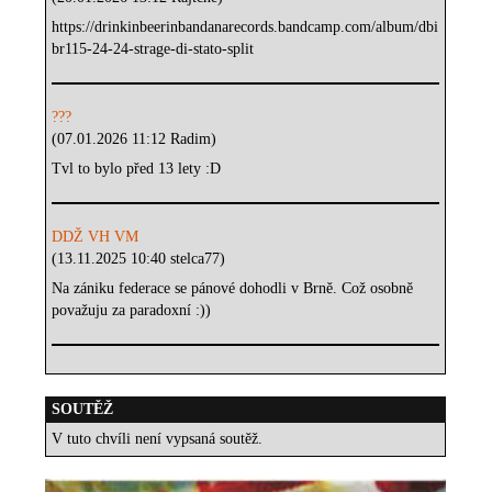
https://drinkinbeerinbandanarecords.bandcamp.com/album/dbi
br115-24-24-strage-di-stato-split
???
(07.01.2026 11:12 Radim)
Tvl to bylo před 13 lety :D
DDŽ VH VM
(13.11.2025 10:40 stelca77)
Na zániku federace se pánové dohodli v Brně. Což osobně
považuju za paradoxní :))
SOUTĚŽ
V tuto chvíli není vypsaná soutěž.