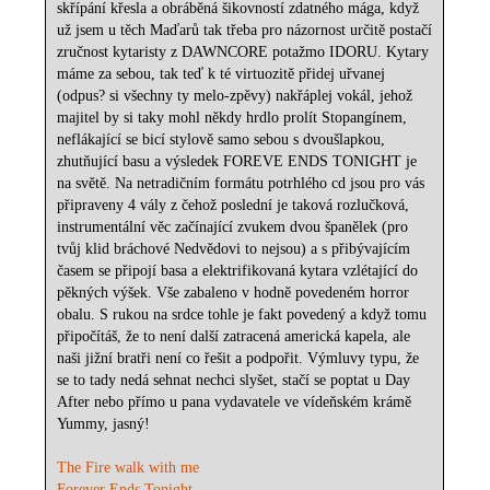
skřípání křesla a obráběná šikovností zdatného mága, když
už jsem u těch Maďarů tak třeba pro názornost určitě postačí
zručnost kytaristy z DAWNCORE potažmo IDORU. Kytary
máme za sebou, tak teď k té virtuozitě přidej uřvanej
(odpus? si všechny ty melo-zpěvy) nakřáplej vokál, jehož
majitel by si taky mohl někdy hrdlo prolít Stopangínem,
neflákající se bicí stylově samo sebou s dvoušlapkou,
zhutňující basu a výsledek FOREVE ENDS TONIGHT je
na světě. Na netradičním formátu potrhlého cd jsou pro vás
připraveny 4 vály z čehož poslední je taková rozlučková,
instrumentální věc začínající zvukem dvou španělek (pro
tvůj klid bráchové Nedvědovi to nejsou) a s přibývajícím
časem se připojí basa a elektrifikovaná kytara vzlétající do
pěkných výšek. Vše zabaleno v hodně povedeném horror
obalu. S rukou na srdce tohle je fakt povedený a když tomu
připočítáš, že to není další zatracená americká kapela, ale
naši jižní bratři není co řešit a podpořit. Výmluvy typu, že
se to tady nedá sehnat nechci slyšet, stačí se poptat u Day
After nebo přímo u pana vydavatele ve vídeňském krámě
Yummy, jasný!
The Fire walk with me
Forever Ends Tonight